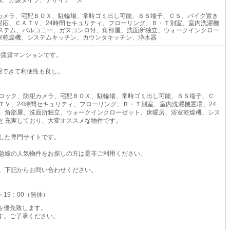
談、分譲タイプ、デザイナーズ
カメラ、宅配ＢＯＸ、駐輪場、常時ゴミ出し可能、ＢＳ端子、ＣＳ、バイク置き
対応、ＣＡＴＶ、24時間セキュリティ、フローリング、Ｂ・Ｔ別室、室内洗濯機
システム、バルコニー、ガスコンロ付、角部屋、洗面所独立、ウォークインクロー
室乾燥機、システムキッチン、カウンタキッチン、浄水器
2の賃貸マンションです。
用できて利便性も良し。
ロック、防犯カメラ、宅配ＢＯＸ、駐輪場、常時ゴミ出し可能、ＢＳ端子、Ｃ
ＴＶ、24時間セキュリティ、フローリング、Ｂ・Ｔ別室、室内洗濯機置場、24
、角部屋、洗面所独立、ウォークインクローゼット、床暖房、浴室乾燥機、シス
と充実しており、大変オススメな物件です。
した専門サイトです。
急線の人気物件をお探しの方は是非ご利用ください。
。下記からお問い合わせください。
0～19：00（無休）
を優先致します。
す。ご了承ください。