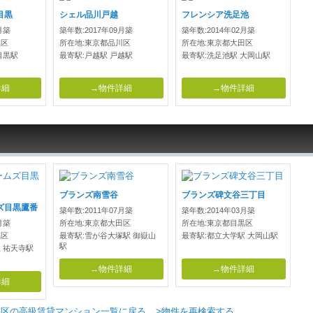
目黒
シェル品川戸越
フレンシア洗足池
月築
築年数:2017年09月築
築年数:2014年02月築
黒区
所在地:東京都品川区
所在地:東京都大田区
目黒駅
最寄駅:戸越駅 戸越駅
最寄駅:洗足池駅 大岡山駅
詳細
→物件詳細
→物件詳細
ブランズ南雪谷
ブランズ碑文谷三丁目
ズ目黒鷹番
築年数:2011年07月築
築年数:2014年03月築
月築
所在地:東京都大田区
所在地:東京都目黒区
黒区
最寄駅:雪が谷大塚駅 御嶽山
最寄駅:都立大学駅 大岡山駅
駅
 祐天寺駅
→物件詳細
→物件詳細
詳細
北区の高級賃貸マンション一覧に戻る
>物件を再検索する