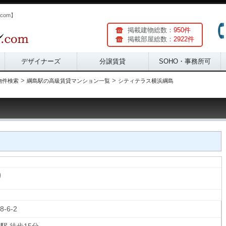
com】
掲載建物総数：
950件
掲載部屋総数：
2922件
デザイナーズ
分譲賃貸
SOHO・事務所可
>
>
物件検索
綱島駅の高級賃貸マンション一覧
シティテラス横浜綱島
り
-8-6-2