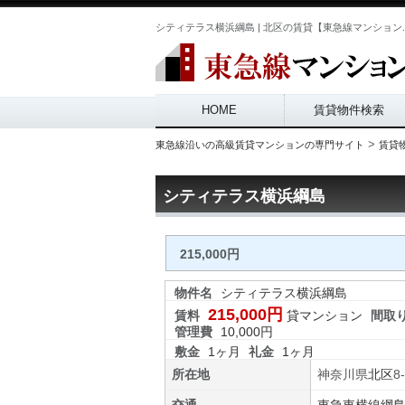
シティテラス横浜綱島 | 北区の賃貸【東急線マンション.
Main menu
HOME
賃貸物件検索
>
東急線沿いの高級賃貸マンションの専門サイト
賃貸
シティテラス横浜綱島
215,000円
物件名
シティテラス横浜綱島
215,000円
賃料
貸マンション
間取
管理費
10,000円
敷金
1ヶ月
礼金
1ヶ月
所在地
神奈川県
北区
8