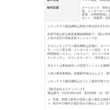
物件特徴
ペット相談、楽器相
物件設備
オートロック、防犯
場、インターネット
置場、24時間換気
ゼット、床暖房、浴
シティテラス横浜綱島は神奈川県北区8-8-6-
利用可能な駅は東急東横線綱島駅で、1駅が利
人気の北区の高級賃貸マンションです。
さらにシティテラス横浜綱島は設備が、オート
Ｓ、バイク置き場、インターネット対応、ＣＡ
時間換気システム、バルコニー、ガスコンロ付
テムキッチン、カウンタキッチン、浄水器など
当サイトは東急線沿いの賃貸マンションを網羅
人気の東急東横線、田園都市線はもとより、東
シティテラス横浜綱島はすぐにご案内可能です
【株式会社エスティリンク】
電話番号：0120-868-666 受付時間：10：0
写真、間取り図等が現状と違う場合は現状
表示中の物件が成約済みの場合もございま