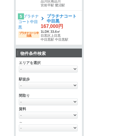
品川区南品川
宮前平駅 鷺沼駅
プラチナコート
5
中目黒
167,000円
1LDK 33.6㎡
プラチナコート中
目黒区上目黒
目黒
中目黒駅 中目黒駅
物件条件検索
エリアを選択
駅徒歩
間取り
賃料
～