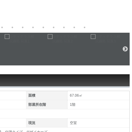
面積
67.06㎡
部屋所在階
1階
現況
空室