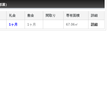
部屋）
礼金
敷金
間取り
専有面積
詳細
1ヶ月
1ヶ月
67.06㎡
詳細