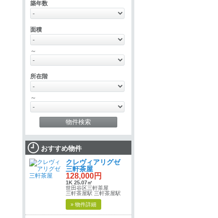
築年数
面積
～
所在階
～
おすすめ物件
クレヴィアリグゼ
三軒茶屋
128,000円
1K 25.07㎡
世田谷区三軒茶屋
三軒茶屋駅 三軒茶屋駅
» 物件詳細