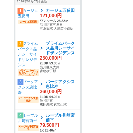
2026年08月07日 更新
カージェ五反田
1
121,000円
ワンルーム 28.82㎡
カージェ五反田
品川区東五反田
五反田駅 大崎広小路駅
プライムパーク
2
ス品川シーサイ
ドザレジデンス
250,000円
2LDK 53.38㎡
品川区東大井
プライムパークス
青物横丁駅
品川シーサイドザ
レジデンス
パークアクシス
3
恵比寿
360,000円
1LDK 64.02㎡
パークアクシス恵
渋谷区東
比寿
恵比寿駅 代官山駅
ルーブル川崎宮
4
前平
79,500円
ルーブル川崎宮前
平
1K 25.46㎡