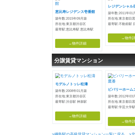
レジデンシャル
恵比寿レジデンス壱番館
築年数:2011年01
築年数:2015年09月築
所在地:東京都目
所在地:東京都渋谷区
最寄駅:不動前駅 
最寄駅:恵比寿駅 恵比寿駅
→物件
→物件詳細
分譲賃貸マンション
モデルノトッレ松濤
ビバリーホーム
築年数:2008年01月築
所在地:東京都渋谷区
築年数:2012年03
最寄駅:渋谷駅 神泉駅
所在地:東京都目
最寄駅:学芸大学駅
→物件詳細
→物件
>綱島駅の高級賃貸マンション一覧に戻る
>