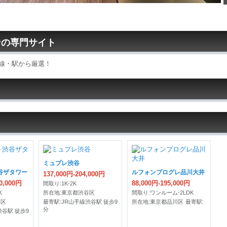
ンの専門サイト
線・駅から厳選！
ミュプレ渋谷
谷ザタワー
ルフォンプログレ品川大井
137,000円-204,000円
00,000円
88,000円-195,000円
間取り:1K-2K
K
所在地:東京都渋谷区
間取り:ワンルーム-2LDK
谷区
最寄駅:JR山手線渋谷駅 徒歩9
所在地:東京都品川区
最寄駅:
分
渋谷駅 徒歩9