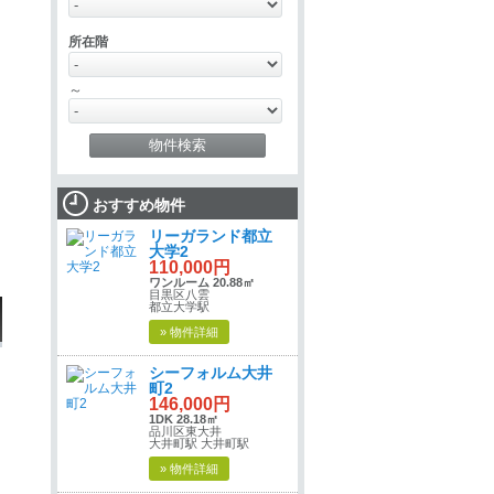
所在階
～
おすすめ物件
リーガランド都立
大学2
110,000円
ワンルーム 20.88㎡
目黒区八雲
都立大学駅
» 物件詳細
シーフォルム大井
町2
146,000円
1DK 28.18㎡
品川区東大井
大井町駅 大井町駅
» 物件詳細