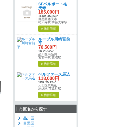
SFベルポート祐
天寺
185,000円
1LDK 45.56㎡
目黒区祐天寺
祐天寺駅 学芸大学駅
» 物件詳細
ルーブル川崎宮前
平
76,500円
1K 25.52㎡
品川区南品川
宮前平駅 鷺沼駅
» 物件詳細
ベルファース馬込
118,000円
1DK 25.12㎡
大田区東馬込
馬込駅 荏原町駅
» 物件詳細
市区名から探す
品川区
目黒区