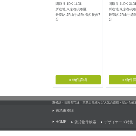
間取り:1DK-1LDK
間取り:1LDK-3LD
所在地:東京都渋谷区
所在地:東京都渋
最寄駅:JR山手線渋谷駅 徒歩7
最寄駅:JR山手線
分
分
» 物件詳細
» 物件
東横線・田園都市線・東急目黒線など人気の路線・駅から厳
東急東横線
HOME
賃貸物件検索
デザイナーズ特集