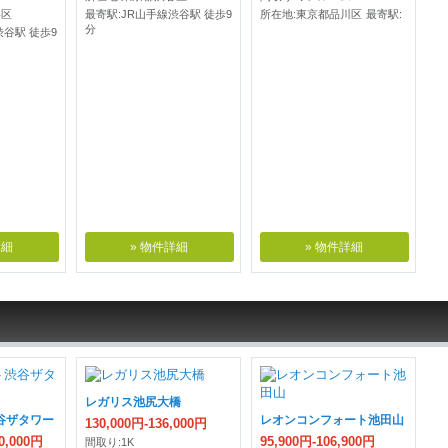
谷区
最寄駅:JR山手線渋谷駅 徒歩9
所在地:東京都品川区
最寄駅:
分
渋谷駅 徒歩9
詳細
» 物件詳細
» 物件詳細
レガリス池尻大橋
谷ザタワー
レオンコンフォート池田山
130,000円-136,000円
00,000円
95,900円-106,900円
間取り:1K