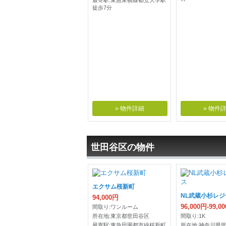
最寄駅:東急東横線都立大学駅
徒歩7分
» 物件詳細
» 物件
世田谷区の物件
エクサム桜新町
NL武蔵小杉レ
94,000円
96,000円-99,0
間取り:ワンルーム
所在地:東京都世田谷区
間取り:1K
最寄駅:東急田園都市線桜新町
所在地:神奈川県