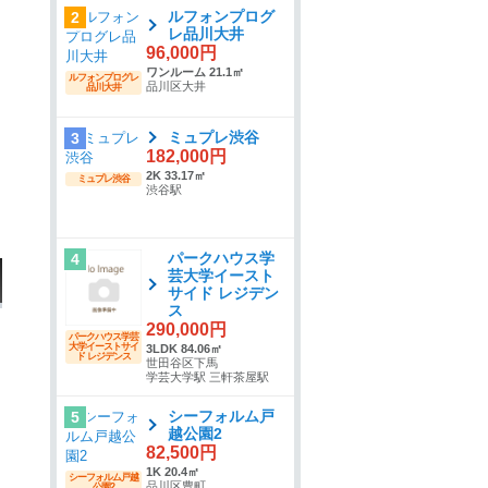
ルフォンプログ
2
レ品川大井
96,000円
ワンルーム 21.1㎡
ルフォンプログレ
品川区大井
品川大井
ミュプレ渋谷
3
182,000円
2K 33.17㎡
ミュプレ渋谷
渋谷駅
パークハウス学
4
芸大学イースト
サイド レジデン
ス
290,000円
パークハウス学芸
大学イーストサイ
3LDK 84.06㎡
ド レジデンス
世田谷区下馬
学芸大学駅 三軒茶屋駅
シーフォルム戸
5
越公園2
82,500円
1K 20.4㎡
シーフォルム戸越
品川区豊町
公園2