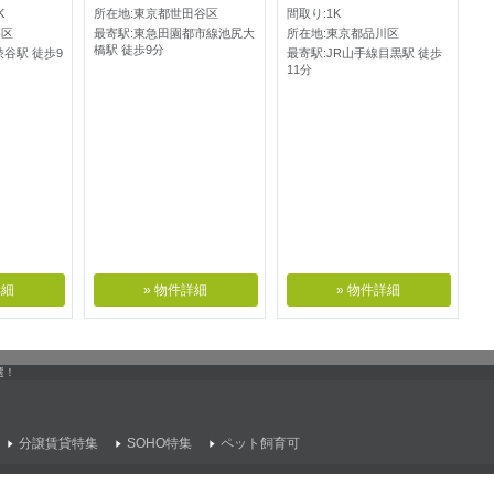
K
所在地:東京都世田谷区
間取り:1K
谷区
最寄駅:東急田園都市線池尻大
所在地:東京都品川区
橋駅 徒歩9分
渋谷駅 徒歩9
最寄駅:JR山手線目黒駅 徒歩
11分
詳細
» 物件詳細
» 物件詳細
選！
分譲賃貸特集
SOHO特集
ペット飼育可