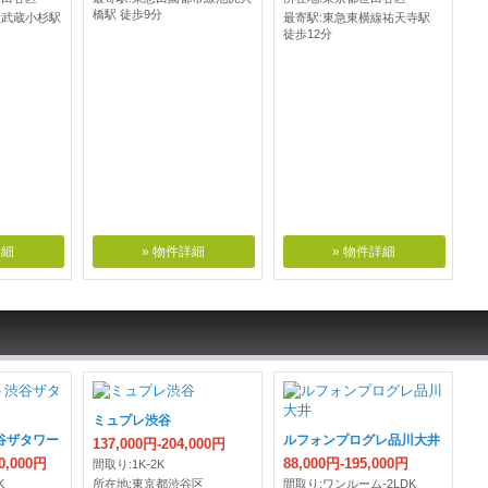
橋駅 徒歩9分
線武蔵小杉駅
最寄駅:東急東横線祐天寺駅
徒歩12分
詳細
» 物件詳細
» 物件詳細
ミュプレ渋谷
谷ザタワー
ルフォンプログレ品川大井
137,000円-204,000円
00,000円
88,000円-195,000円
間取り:1K-2K
K
所在地:東京都渋谷区
間取り:ワンルーム-2LDK