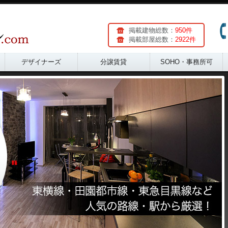
掲載建物総数：
950件
掲載部屋総数：
2922件
デザイナーズ
分譲賃貸
SOHO・事務所可