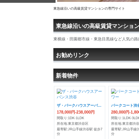
東急線沿いの高級賃貸マンションの専門サイト
東急線沿いの高級賃貸マンショ
東横線・田園都市線・東急目黒線など人気の路
お勧めリンク
新着物件
ザ・パークハウスアーバンス渋谷
パークコート渋
178,000円-238,000円
280,000円-1,8
間取り:1DK-1LDK
間取り:1LDK-3LD
所在地:東京都渋谷区
所在地:東京都渋
最寄駅:JR山手線渋谷駅 徒歩7
最寄駅:JR山手線
分
分