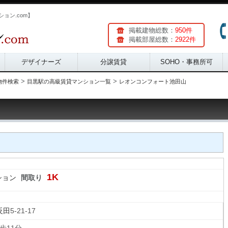
ョン.com】
掲載建物総数：
950件
掲載部屋総数：
2922件
デザイナーズ
分譲賃貸
SOHO・事務所可
>
>
物件検索
目黒駅の高級賃貸マンション一覧
レオンコンフォート池田山
1K
ション
間取り
反田
5-21-17