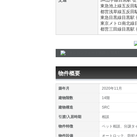
交通
JR山手線
目黒駅
徒
東急池上線
五反田
都営浅草線
五反田
東急目黒線
目黒駅
東京メトロ南北線
都営三田線
目黒駅
物件概要
築年月
2020年11月
建物階数
14階
建物構造
SRC
引渡/入居時期
相談
物件特徴
ペット相談、分譲タ
物件設備
オートロック、防犯