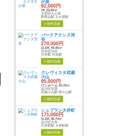
が原
92,000円
1K 25.84㎡
大田区久が原
西馬込駅 久が原駅
» 物件詳細
パークアクシス渋
谷
270,000円
1LDK 49.45㎡
渋谷区渋谷
渋谷駅 渋谷駅
» 物件詳細
クレヴィスタ武蔵
小山
95,000円
ワンルーム 20.29㎡
品川区荏原
武蔵小山駅 西小山駅
» 物件詳細
シュブラン大井町
171,000円
1LDK 46.74㎡
品川区大井
大井町駅 大井町駅
» 物件詳細