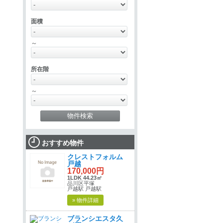
面積
～
所在階
～
おすすめ物件
クレストフォルム
戸越
170,000円
1LDK 44.23㎡
品川区平塚
戸越駅 戸越駅
» 物件詳細
ブランシエスタ久