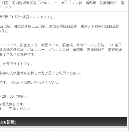
Ｔ別室、室内洗濯機置場、バルコニー、ガスコンロ付、角部屋、洗面所独立、浴
キッチン
5-21-17の賃貸マンションです。
五反田駅、都営浅草線五反田駅、東急目黒線目黒駅、東京メトロ南北線目黒駅、
も良し。
ートロック、防犯カメラ、宅配ＢＯＸ、駐輪場、常時ゴミ出し可能、ＢＳ端子、
室内洗濯機置場、バルコニー、ガスコンロ付、角部屋、洗面所独立、浴室乾燥
変オススメな物件です。
した専門サイトです。
急線の人気物件をお探しの方は是非ご利用ください。
です。下記からお問い合わせください。
0～19：00（無休）
を優先致します。
す。ご了承ください。
全6部屋）