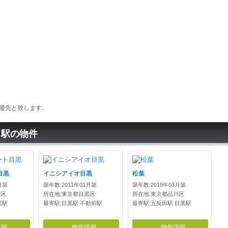
優先と致します。
じ駅の物件
目黒
イニシアイオ目黒
松葉
月築
築年数:2011年01月築
築年数:2018年03月築
黒区
所在地:東京都目黒区
所在地:東京都品川区
黒駅
最寄駅:目黒駅 不動前駅
最寄駅:五反田駅 目黒駅
詳細
→物件詳細
→物件詳細