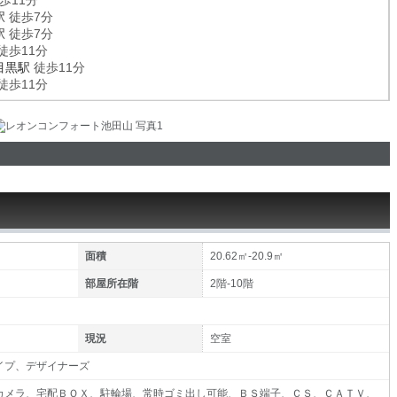
歩11分
駅
徒歩7分
駅
徒歩7分
徒歩11分
目黒駅
徒歩11分
徒歩11分
面積
20.62㎡-20.9㎡
部屋所在階
2階-10階
現況
空室
イプ、デザイナーズ
カメラ、宅配ＢＯＸ、駐輪場、常時ゴミ出し可能、ＢＳ端子、ＣＳ、ＣＡＴＶ、