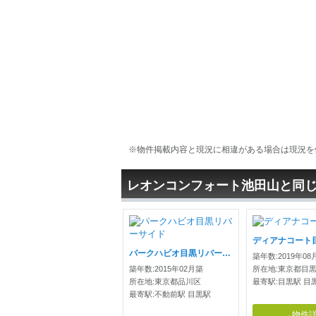
※物件掲載内容と現況に相違がある場合は現況を
レオンコンフォート池田山と同
ディアナコート
パークハビオ目黒リバーサイド
築年数:2019年08
築年数:2015年02月築
所在地:東京都目
所在地:東京都品川区
最寄駅:目黒駅 目
最寄駅:不動前駅 目黒駅
→物件