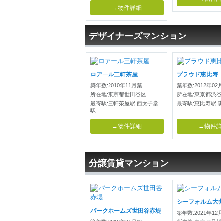
→物件詳細
デザイナーズマンション
ロアール三軒茶屋
プラウド恵比寿
築年数:2010年11月築
築年数:2012年02
所在地:東京都世田谷区
所在地:東京都渋
最寄駅:三軒茶屋駅 西太子堂
最寄駅:恵比寿駅 
駅
→物件詳細
→物件
分譲賃貸マンション
シーフォルム大
パークホームズ世田谷赤堤
築年数:2021年12