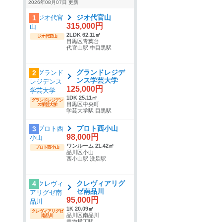
2026年08月07日 更新
ジオ代官山
1
315,000円
2LDK 62.11㎡
ジオ代官山
目黒区青葉台
代官山駅 中目黒駅
グランドレジデ
2
ンス学芸大学
125,000円
1DK 25.11㎡
グランドレジデン
目黒区中央町
ス学芸大学
学芸大学駅 目黒駅
プロト西小山
3
98,000円
ワンルーム 21.42㎡
プロト西小山
品川区小山
西小山駅 洗足駅
クレヴィアリグ
4
ゼ南品川
95,000円
1K 20.09㎡
クレヴィアリグゼ
品川区南品川
南品川
青物横丁駅