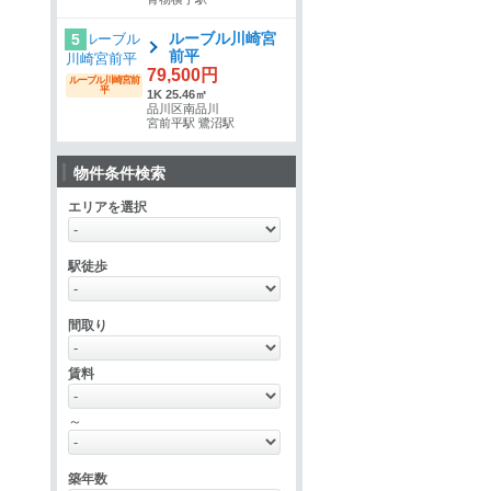
ルーブル川崎宮
5
前平
79,500円
ルーブル川崎宮前
平
1K 25.46㎡
品川区南品川
宮前平駅 鷺沼駅
物件条件検索
エリアを選択
駅徒歩
間取り
賃料
～
築年数