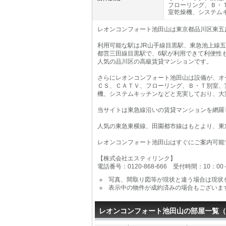
フローリング、Ｂ・
室乾燥機、システム
レオンコンフォート池田山は東京都品川区東五反田
利用可能な駅はJR山手線目黒駅、東急池上線
都営三田線目黒駅で、6駅が利用できて利便性
人気の品川区の高級賃貸マンションです。
さらにレオンコンフォート池田山は設備が、オ
ＣＳ、ＣＡＴＶ、フローリング、Ｂ・Ｔ別室、
機、システムキッチンなどと充実しており、大
当サイトは東急線沿いの賃貸マンションを網羅
人気の東急東横線、田園都市線はもとより、東
レオンコンフォート池田山はすぐにご案内可能
【株式会社エスティリンク】
電話番号：0120-868-666 受付時間：10：0
写真、間取り図等が現状と違う場合は現状
表示中の物件が成約済みの場合もございま
レオンコンフォート池田山の部屋一覧（