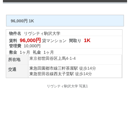
96,000円 1K
物件名
リヴシティ駒沢大学
96,000円
1K
賃料
貸マンション
間取り
管理費
10,000円
敷金
1ヶ月
礼金
1ヶ月
東京都
世田谷区
上馬
4-1-4
所在地
東急田園都市線
三軒茶屋駅
徒歩14分
交通
東急世田谷線
西太子堂駅
徒歩14分