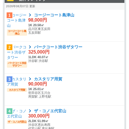
2026年08月07日 更新
コージーコート島津山
1
98,000円
1K 20.58㎡
品川区東五反田
コージーコート島
五反田駅
津山
パークコート渋谷ザタワー
2
325,000円
1LDK 40.07㎡
渋谷駅 渋谷駅
パークコート渋谷
ザタワー
カスタリア用賀
3
90,000円
1K 25.01㎡
カスタリア用賀
世田谷区玉川台
用賀駅 上野毛駅
ザ・コノエ代官山
4
300,000円
2LDK 51.99㎡
ザ・コノエ代官山
渋谷区恵比寿西
代官山駅 恵比寿駅