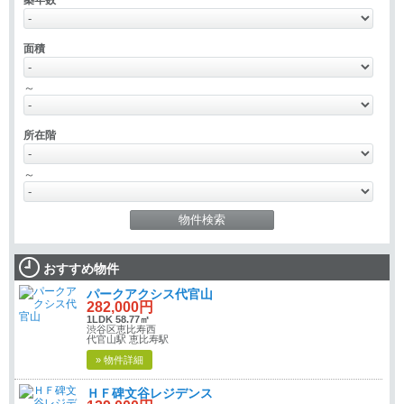
面積
～
所在階
～
おすすめ物件
パークアクシス代官山
282,000円
1LDK 58.77㎡
渋谷区恵比寿西
代官山駅 恵比寿駅
» 物件詳細
ＨＦ碑文谷レジデンス