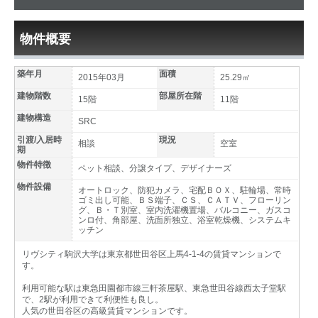
物件概要
築年月
面積
2015年03月
25.29㎡
建物階数
部屋所在階
15階
11階
建物構造
SRC
引渡/入居時
現況
相談
空室
期
物件特徴
ペット相談、分譲タイプ、デザイナーズ
物件設備
オートロック、防犯カメラ、宅配ＢＯＸ、駐輪場、常時
ゴミ出し可能、ＢＳ端子、ＣＳ、ＣＡＴＶ、フローリン
グ、Ｂ・Ｔ別室、室内洗濯機置場、バルコニー、ガスコ
ンロ付、角部屋、洗面所独立、浴室乾燥機、システムキ
ッチン
リヴシティ駒沢大学は東京都世田谷区上馬4-1-4の賃貸マンションで
す。
利用可能な駅は東急田園都市線三軒茶屋駅、東急世田谷線西太子堂駅
で、2駅が利用できて利便性も良し。
人気の世田谷区の高級賃貸マンションです。