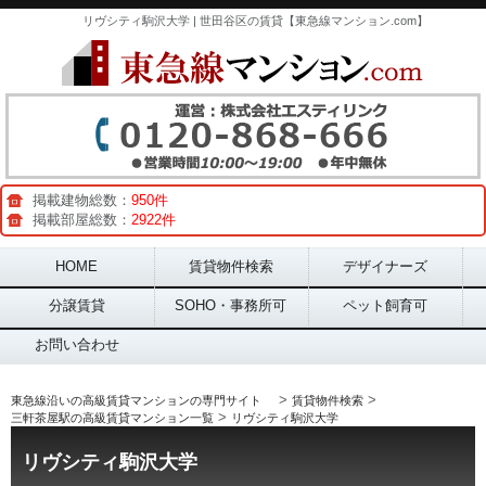
リヴシティ駒沢大学 | 世田谷区の賃貸【東急線マンション.com】
掲載建物総数：
950件
掲載部屋総数：
2922件
Main menu
HOME
賃貸物件検索
デザイナーズ
分譲賃貸
SOHO・事務所可
ペット飼育可
お問い合わせ
>
>
東急線沿いの高級賃貸マンションの専門サイト
賃貸物件検索
>
三軒茶屋駅の高級賃貸マンション一覧
リヴシティ駒沢大学
リヴシティ駒沢大学