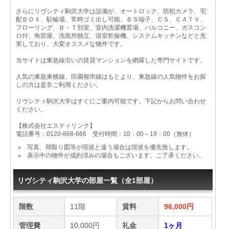
さらにリヴシティ駒沢大学は設備が、オートロック、防犯カメラ、宅
配ＢＯＸ、駐輪場、常時ゴミ出し可能、ＢＳ端子、ＣＳ、ＣＡＴＶ、
フローリング、Ｂ・Ｔ別室、室内洗濯機置場、バルコニー、ガスコン
ロ付、角部屋、洗面所独立、浴室乾燥機、システムキッチンなどと充
実しており、大変オススメな物件です。
当サイトは東急線沿いの賃貸マンションを網羅した専門サイトです。
人気の東急東横線、田園都市線はもとより、東急線の人気物件をお探
しの方は是非ご利用ください。
リヴシティ駒沢大学はすぐにご案内可能です。下記からお問い合わせ
ください。
【株式会社エスティリンク】
電話番号：0120-868-666 受付時間：10：00～19：00（無休）
写真、間取り図等が現状と違う場合は現状を優先致します。
表示中の物件が成約済みの場合もございます。ご了承ください。
リヴシティ駒沢大学の部屋一覧（全1部屋）
階数
11階
賃料
96,000円
管理費
10,000円
礼金
1ヶ月