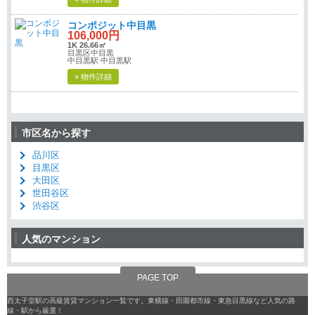
コンポジット中目黒
106,000円
1K 26.66㎡
目黒区中目黒
中目黒駅 中目黒駅
» 物件詳細
市区名から探す
品川区
目黒区
大田区
世田谷区
渋谷区
人気のマンション
PAGE TOP
西太子堂駅の高級賃貸マンション一覧です。東横線・田園都市線・東急目黒線など人気の路
線・駅から厳選！