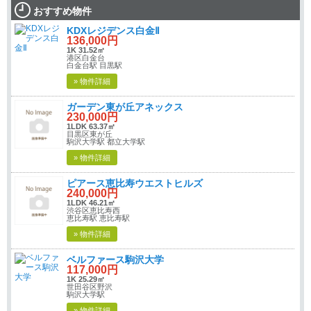
おすすめ物件
KDXレジデンス白金Ⅱ
136,000円
1K 31.52㎡
港区白金台
白金台駅 目黒駅
» 物件詳細
ガーデン東が丘アネックス
230,000円
1LDK 63.37㎡
目黒区東が丘
駒沢大学駅 都立大学駅
» 物件詳細
ピアース恵比寿ウエストヒルズ
240,000円
1LDK 46.21㎡
渋谷区恵比寿西
恵比寿駅 恵比寿駅
» 物件詳細
ベルファース駒沢大学
117,000円
1K 25.29㎡
世田谷区野沢
駒沢大学駅
» 物件詳細