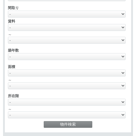
間取り
賃料
～
築年数
面積
～
所在階
～