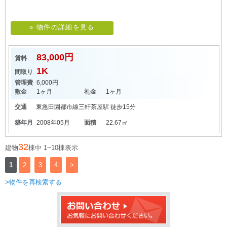
» 物件の詳細を見る
83,000円
賃料
1K
間取り
管理費
6,000円
敷金
1ヶ月
礼金
1ヶ月
交通
東急田園都市線
三軒茶屋駅
徒歩15分
築年月
2008年05月
面積
22.67㎡
32
建物
棟中 1~10棟表示
1
2
3
4
>
>物件を再検索する