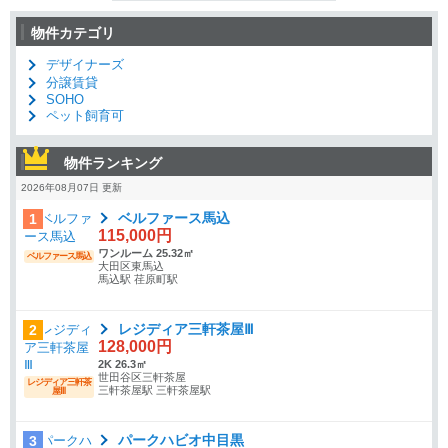
物件カテゴリ
デザイナーズ
分譲賃貸
SOHO
ペット飼育可
物件ランキング
2026年08月07日 更新
ベルファース馬込
1
115,000円
ワンルーム 25.32㎡
ベルファース馬込
大田区東馬込
馬込駅 荏原町駅
レジディア三軒茶屋Ⅲ
2
128,000円
2K 26.3㎡
世田谷区三軒茶屋
レジディア三軒茶
三軒茶屋駅 三軒茶屋駅
屋Ⅲ
パークハビオ中目黒
3