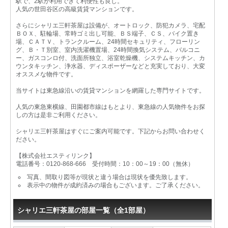
駅で、2駅が利用できて利便性も良し。
人気の世田谷区の高級賃貸マンションです。
さらにシャリエ三軒茶屋は設備が、オートロック、防犯カメラ、宅配
ＢＯＸ、駐輪場、常時ゴミ出し可能、ＢＳ端子、ＣＳ、バイク置き
場、ＣＡＴＶ、トランクルーム、24時間セキュリティ、フローリン
グ、Ｂ・Ｔ別室、室内洗濯機置場、24時間換気システム、バルコニ
ー、ガスコンロ付、洗面所独立、浴室乾燥機、システムキッチン、カ
ウンタキッチン、浄水器、ディスポーザーなどと充実しており、大変
オススメな物件です。
当サイトは東急線沿いの賃貸マンションを網羅した専門サイトです。
人気の東急東横線、田園都市線はもとより、東急線の人気物件をお探
しの方は是非ご利用ください。
シャリエ三軒茶屋はすぐにご案内可能です。下記からお問い合わせく
ださい。
【株式会社エスティリンク】
電話番号：0120-868-666 受付時間：10：00～19：00（無休）
写真、間取り図等が現状と違う場合は現状を優先致します。
表示中の物件が成約済みの場合もございます。ご了承ください。
シャリエ三軒茶屋の部屋一覧（全1部屋）