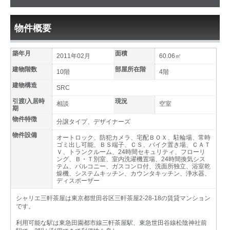
物件概要
築年月
面積
2011年02月
60.06㎡
建物階数
部屋所在階
10階
4階
建物構造
SRC
引渡/入居時
現況
相談
空室
期
物件特徴
分譲タイプ、デザイナーズ
物件設備
オートロック、防犯カメラ、宅配ＢＯＸ、駐輪場、常時
ゴミ出し可能、ＢＳ端子、ＣＳ、バイク置き場、ＣＡＴ
Ｖ、トランクルーム、24時間セキュリティ、フローリ
ング、Ｂ・Ｔ別室、室内洗濯機置場、24時間換気シス
テム、バルコニー、ガスコンロ付、洗面所独立、浴室乾
燥機、システムキッチン、カウンタキッチン、浄水器、
ディスポーザー
シャリエ三軒茶屋は東京都世田谷区三軒茶屋2-28-18の賃貸マンション
です。
利用可能な駅は東急田園都市線三軒茶屋駅、東急世田谷線松陰神社前