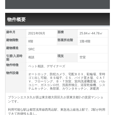
物件概要
築年月
面積
2021年09月
25.84㎡-44.78㎡
建物階数
部屋所在階
8階
1階-8階
建物構造
SRC
引渡/入居時
現況
相談
空室
期
物件特徴
ペット相談、デザイナーズ
物件設備
オートロック、防犯カメラ、宅配ＢＯＸ、駐輪場、常時
ゴミ出し可能、ＢＳ端子、ＣＳ、バイク置き場、ＣＡＴ
Ｖ、フローリング、Ｂ・Ｔ別室、室内洗濯機置場、バル
コニー、ガスコンロ付、洗面所独立、浴室乾燥機、シス
テムキッチン、角部屋、カウンタキッチン、床暖房
ブランシエスタ久が原は東京都大田区久が原東京都2-の賃貸マンショ
ンです。
利用可能な駅は都営浅草線西馬込駅、東急池上線池上駅で、2駅が利用
できて利便性も良し。