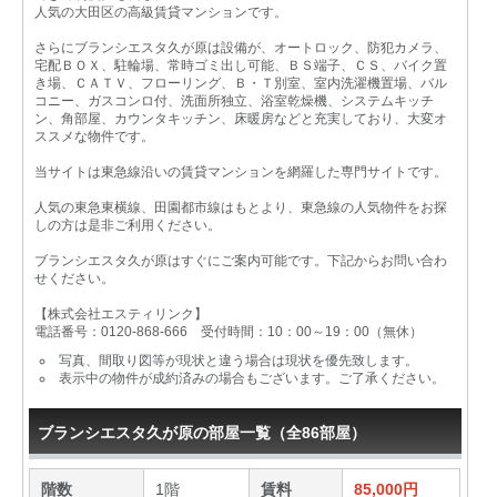
人気の大田区の高級賃貸マンションです。
さらにブランシエスタ久が原は設備が、オートロック、防犯カメラ、
宅配ＢＯＸ、駐輪場、常時ゴミ出し可能、ＢＳ端子、ＣＳ、バイク置
き場、ＣＡＴＶ、フローリング、Ｂ・Ｔ別室、室内洗濯機置場、バル
コニー、ガスコンロ付、洗面所独立、浴室乾燥機、システムキッチ
ン、角部屋、カウンタキッチン、床暖房などと充実しており、大変オ
ススメな物件です。
当サイトは東急線沿いの賃貸マンションを網羅した専門サイトです。
人気の東急東横線、田園都市線はもとより、東急線の人気物件をお探
しの方は是非ご利用ください。
ブランシエスタ久が原はすぐにご案内可能です。下記からお問い合わ
せください。
【株式会社エスティリンク】
電話番号：0120-868-666 受付時間：10：00～19：00（無休）
写真、間取り図等が現状と違う場合は現状を優先致します。
表示中の物件が成約済みの場合もございます。ご了承ください。
ブランシエスタ久が原の部屋一覧（全86部屋）
階数
1階
賃料
85,000円