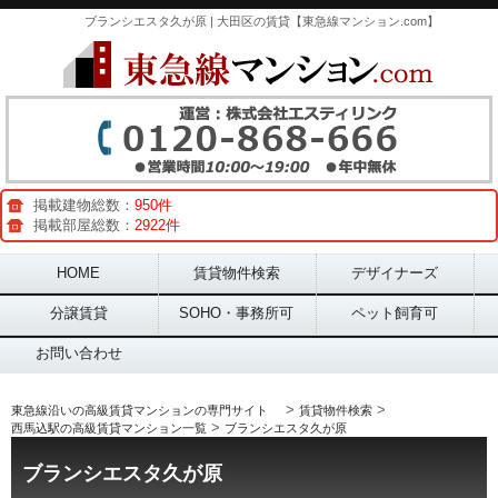
ブランシエスタ久が原 | 大田区の賃貸【東急線マンション.com】
掲載建物総数：
950件
掲載部屋総数：
2922件
Main menu
HOME
賃貸物件検索
デザイナーズ
分譲賃貸
SOHO・事務所可
ペット飼育可
お問い合わせ
>
>
東急線沿いの高級賃貸マンションの専門サイト
賃貸物件検索
>
西馬込駅の高級賃貸マンション一覧
ブランシエスタ久が原
ブランシエスタ久が原