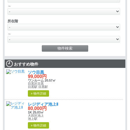
～
所在階
～
おすすめ物件
ソウ目黒
99,000円
ワンルーム 20.57㎡
目黒区目黒
目黒駅 目黒駅
» 物件詳細
レジディア池上Ⅱ
80,000円
1K 25.03㎡
大田区池上
池上駅
» 物件詳細