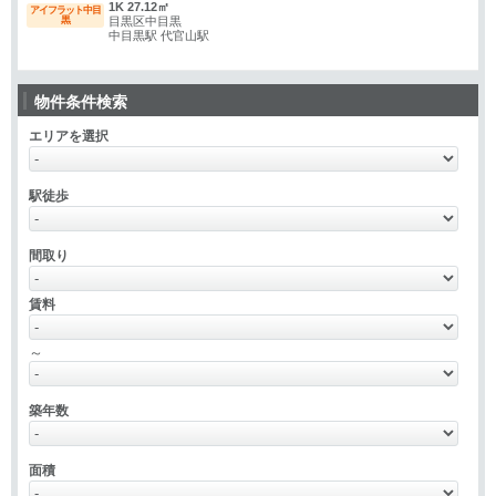
1K 27.12㎡
アイフラット中目
黒
目黒区中目黒
中目黒駅 代官山駅
物件条件検索
エリアを選択
駅徒歩
間取り
賃料
～
築年数
面積