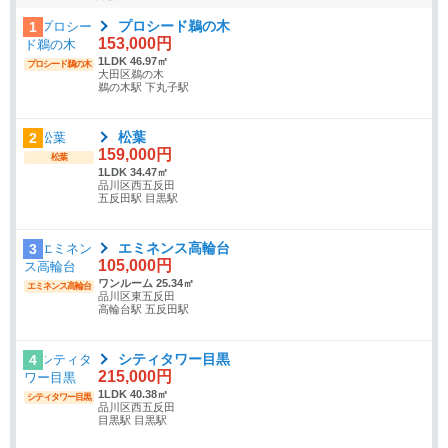
プロシード鵜の木
1
153,000円
1LDK 46.97㎡
プロシード鵜の木
大田区鵜の木
鵜の木駅 下丸子駅
松葉
2
159,000円
松葉
1LDK 34.47㎡
品川区西五反田
五反田駅 目黒駅
エミネンス高輪台
3
105,000円
ワンルーム 25.34㎡
エミネンス高輪台
品川区東五反田
高輪台駅 五反田駅
シティタワー目黒
4
215,000円
1LDK 40.38㎡
シティタワー目黒
品川区西五反田
目黒駅 目黒駅