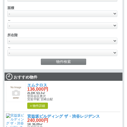
面積
～
所在階
～
おすすめ物件
エムクロス
136,000円
2LDK 53.3㎡
世田谷区奥沢
宮前平駅 宮崎台駅
» 物件詳細
宮益坂ビルディング ザ・渋谷レジデンス
240,000円
1K 36.09㎡