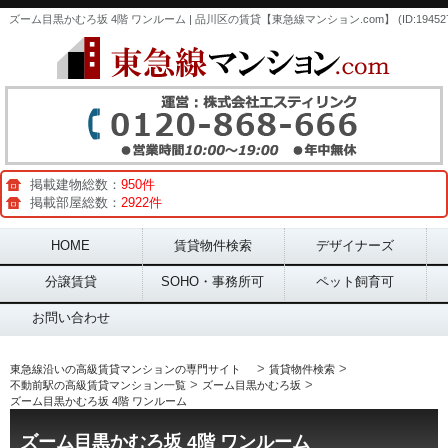
ズーム目黒かむろ坂 4階 ワンルーム | 品川区の賃貸【東急線マンション.com】 (ID:194527
掲載建物総数：
950件
掲載部屋総数：
2922件
Main menu
HOME
賃貸物件検索
デザイナーズ
分譲賃貸
SOHO・事務所可
ペット飼育可
お問い合わせ
>
>
東急線沿いの高級賃貸マンションの専門サイト
賃貸物件検索
>
>
不動前駅の高級賃貸マンション一覧
ズーム目黒かむろ坂
ズーム目黒かむろ坂 4階 ワンルーム
ズーム目黒かむろ坂 4階 ワンルーム