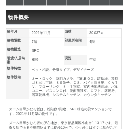
物件概要
築年月
面積
2021年11月
30.037㎡
建物階数
部屋所在階
7階
4階
建物構造
SRC
引渡/入居時
現況
相談
空室
期
物件特徴
ペット相談、分譲タイプ、デザイナーズ
物件設備
オートロック、防犯カメラ、宅配ＢＯＸ、駐輪場、常時
ゴミ出し可能、ＢＳ端子、ＣＳ、バイク置き場、ＣＡＴ
Ｖ、フローリング、Ｂ・Ｔ別室、室内洗濯機置場、バル
コニー、ガスコンロ付、洗面所独立、ロフト、床暖房、
浴室乾燥機、システムキッチン、カウンタキッチン
ズーム目黒かむろ坂は、総階数7階建、SRC構造の貸マンションで
す。2021年11月築の物件です。
ズーム目黒かむろ坂の所在地は、東京都品川区小山台1-13-17です。最
寄り駅である不動前駅までは徒歩10分で、少々歩けばすぐに駅がござ