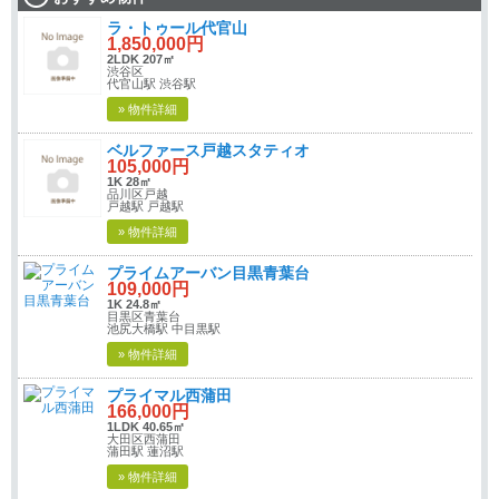
ラ・トゥール代官山
1,850,000円
2LDK 207㎡
渋谷区
代官山駅 渋谷駅
» 物件詳細
ベルファース戸越スタティオ
105,000円
1K 28㎡
品川区戸越
戸越駅 戸越駅
» 物件詳細
プライムアーバン目黒青葉台
109,000円
1K 24.8㎡
目黒区青葉台
池尻大橋駅 中目黒駅
» 物件詳細
プライマル西蒲田
166,000円
1LDK 40.65㎡
大田区西蒲田
蒲田駅 蓮沼駅
» 物件詳細