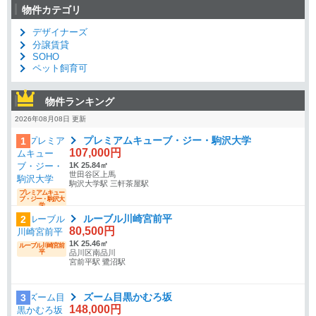
物件カテゴリ
デザイナーズ
分譲賃貸
SOHO
ペット飼育可
物件ランキング
2026年08月08日 更新
プレミアムキューブ・ジー・駒沢大学
1
107,000円
1K 25.84㎡
世田谷区上馬
駒沢大学駅 三軒茶屋駅
プレミアムキュー
ブ・ジー・駒沢大
学
ルーブル川崎宮前平
2
80,500円
1K 25.46㎡
ルーブル川崎宮前
平
品川区南品川
宮前平駅 鷺沼駅
ズーム目黒かむろ坂
3
148,000円