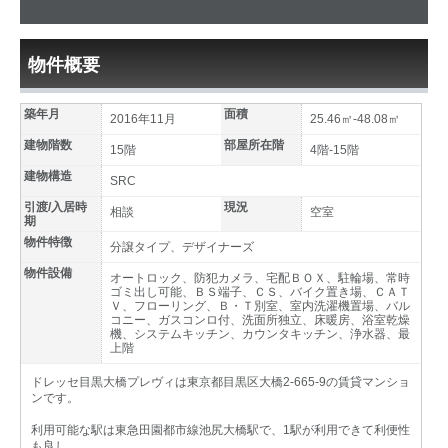
物件概要
築年月
面積
2016年11月
25.46㎡-48.08㎡
建物階数
部屋所在階
15階
4階-15階
建物構造
SRC
引渡/入居時
現況
相談
空室
期
物件特徴
分譲タイプ、デザイナーズ
物件設備
オートロック、防犯カメラ、宅配ＢＯＸ、駐輪場、常時
ゴミ出し可能、ＢＳ端子、ＣＳ、バイク置き場、ＣＡＴ
Ｖ、フローリング、Ｂ・Ｔ別室、室内洗濯機置場、バル
コニー、ガスコンロ付、洗面所独立、床暖房、浴室乾燥
機、システムキッチン、カウンタキッチン、浄水器、最
上階
ドレッセ目黒大橋プレヴィは東京都目黒区大橋2-665-9の賃貸マンショ
ンです。
利用可能な駅は東急田園都市線池尻大橋駅で、1駅が利用できて利便性
も良し。