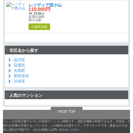
レジディア西小山
110,000円
1K 25.86㎡
目黒区原町
西小山駅
» 物件詳細
市区名から探す
品川区
目黒区
大田区
世田谷区
渋谷区
人気のマンション
PAGE TOP
ドレッセ目黒大橋プレヴィの賃貸マンション情報です。池尻大橋駅が利用できます。今現在、4
室のお部屋が空室になっています。この物件は分譲タイプ、デザイナーズです。敷金ゼロでお
得に契約が可能です。ぜひお気軽にお問い合わせください。