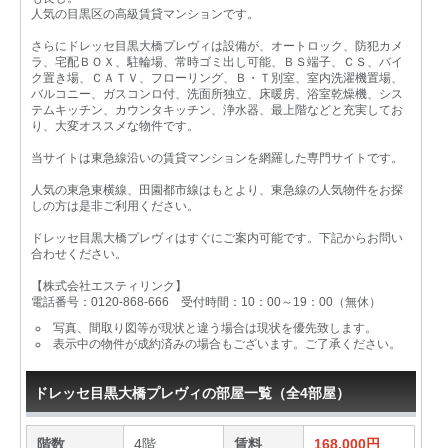
人気の目黒区の高級賃貸マンションです。
さらにドレッセ目黒大橋プレヴィは設備が、オートロック、防犯カメ
ラ、宅配ＢＯＸ、駐輪場、常時ゴミ出し可能、ＢＳ端子、ＣＳ、バイ
ク置き場、ＣＡＴＶ、フローリング、Ｂ・Ｔ別室、室内洗濯機置場、
バルコニー、ガスコンロ付、洗面所独立、床暖房、浴室乾燥機、シス
テムキッチン、カウンタキッチン、浄水器、最上階などと充実してお
り、大変オススメな物件です。
当サイトは東急線沿いの賃貸マンションを網羅した専門サイトです。
人気の東急東横線、田園都市線はもとより、東急線の人気物件をお探
しの方は是非ご利用ください。
ドレッセ目黒大橋プレヴィはすぐにご案内可能です。下記からお問い
合わせください。
【株式会社エスティリンク】
電話番号：0120-868-666 受付時間：10：00～19：00（無休）
写真、間取り図等が現状と違う場合は現状を優先致します。
表示中の物件が成約済みの場合もございます。ご了承ください。
ドレッセ目黒大橋プレヴィの部屋一覧（全4部屋）
階数
4階
賃料
168,000円