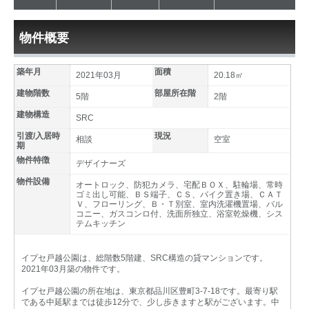
物件概要
築年月
面積
2021年03月
20.18㎡
建物階数
部屋所在階
5階
2階
建物構造
SRC
引渡/入居時
現況
相談
空室
期
物件特徴
デザイナーズ
物件設備
オートロック、防犯カメラ、宅配ＢＯＸ、駐輪場、常時
ゴミ出し可能、ＢＳ端子、ＣＳ、バイク置き場、ＣＡＴ
Ｖ、フローリング、Ｂ・Ｔ別室、室内洗濯機置場、バル
コニー、ガスコンロ付、洗面所独立、浴室乾燥機、シス
テムキッチン
イプセ戸越公園は、総階数5階建、SRC構造の貸マンションです。
2021年03月築の物件です。
イプセ戸越公園の所在地は、東京都品川区豊町3-7-18です。最寄り駅
である中延駅までは徒歩12分で、少し歩きますと駅がございます。中