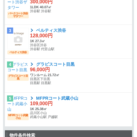
300,000円
1LDK 40.07㎡
渋谷駅 渋谷駅
パークコート渋谷
ザタワー
ベルティス渋谷
3
128,000円
1K 27.3㎡
渋谷区渋谷
渋谷駅 代官山駅
ベルティス渋谷
グラビスコート目黒
4
96,000円
ワンルーム 21.72㎡
グラビスコート目
黒
目黒区下目黒
目黒駅 目黒駅
MFPRコート武蔵小山
5
109,000円
1K 25.38㎡
品川区小山
MFPRコート武蔵
武蔵小山駅 戸越駅
小山
物件条件検索