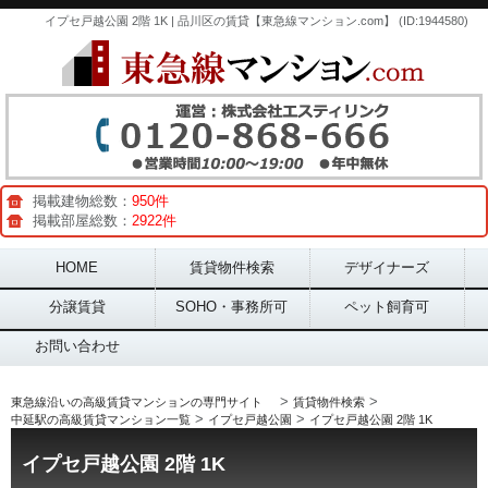
イプセ戸越公園 2階 1K | 品川区の賃貸【東急線マンション.com】 (ID:1944580)
掲載建物総数：
950件
掲載部屋総数：
2922件
Main menu
HOME
賃貸物件検索
デザイナーズ
分譲賃貸
SOHO・事務所可
ペット飼育可
お問い合わせ
>
>
東急線沿いの高級賃貸マンションの専門サイト
賃貸物件検索
>
>
中延駅の高級賃貸マンション一覧
イプセ戸越公園
イプセ戸越公園 2階 1K
イプセ戸越公園 2階 1K