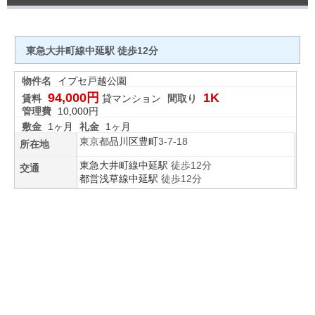
東急大井町線中延駅 徒歩12分
物件名
イプセ戸越公園
94,000円
1K
賃料
貸マンション
間取り
管理費
10,000円
敷金
1ヶ月
礼金
1ヶ月
東京都
品川区
豊町
3-7-18
所在地
東急大井町線
中延駅
徒歩12分
交通
都営浅草線
中延駅
徒歩12分