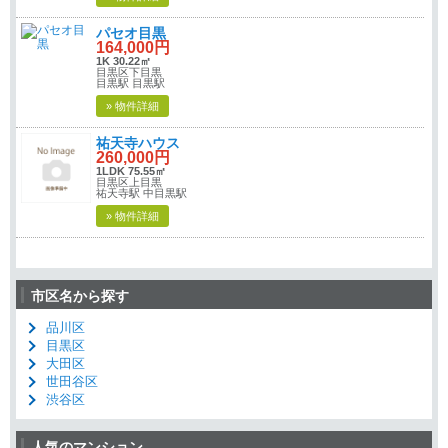
パセオ目黒
164,000円
1K 30.22㎡
目黒区下目黒
目黒駅 目黒駅
» 物件詳細
祐天寺ハウス
260,000円
1LDK 75.55㎡
目黒区上目黒
祐天寺駅 中目黒駅
» 物件詳細
市区名から探す
品川区
目黒区
大田区
世田谷区
渋谷区
人気のマンション