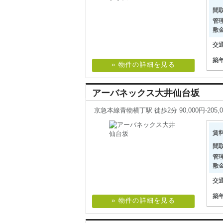
間
管
敷
交
築
» 物件の詳細を見る
アーバネックス大井仙台坂
京急本線青物横丁駅 徒歩2分 90,000円-205,00
賃
間
管
敷
交
築
» 物件の詳細を見る