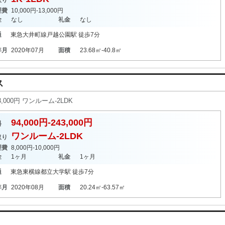
取り
理費
10,000円-13,000円
金
なし
礼金
なし
通
東急大井町線
戸越公園駅
徒歩7分
年月
2020年07月
面積
23.68㎡-40.8㎡
ス
,000円 ワンルーム-2LDK
94,000円-243,000円
料
ワンルーム-2LDK
取り
理費
8,000円-10,000円
金
1ヶ月
礼金
1ヶ月
通
東急東横線
都立大学駅
徒歩7分
年月
2020年08月
面積
20.24㎡-63.57㎡