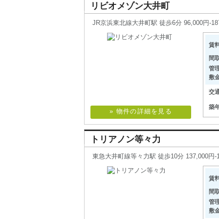
リビオメゾン大井町
JR京浜東北線大井町駅 徒歩6分 96,000円-18
賃
間
管
敷
交
築
» 物件の詳細を見る
トリアノン等々力
東急大井町線等々力駅 徒歩10分 137,000円-15
賃
間
管
敷