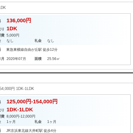
1DK
136,000円
料
1DK
取り
理費
5,000円
金
なし
礼金
なし
通
東急東横線
自由が丘駅
徒歩12分
年月
2020年07月
面積
25.56㎡
,000円 1DK-1LDK
125,000円-154,000円
料
1DK-1LDK
取り
理費
8,000円-12,000円
金
1ヶ月
礼金
1ヶ月
通
JR京浜東北線
大井町駅
徒歩4分