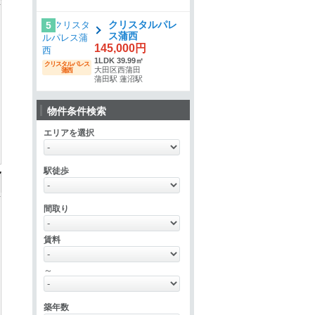
クリスタルパレ
5
ス蒲西
145,000円
1LDK 39.99㎡
クリスタルパレス
大田区西蒲田
蒲西
蒲田駅 蓮沼駅
物件条件検索
エリアを選択
駅徒歩
間取り
賃料
～
築年数