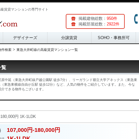
高級賃貸マンションの専門サイト
掲載建物総数：
950件
掲載部屋総数：
2922件
デザイナーズ
分譲賃貸
SOHO・事務所可
>
物件検索
東急大井町線の高級賃貸マンション一覧
一覧
原中延（東急大井町線戸越公園駅 徒歩7分）、リーガランド都立大学アネックス（東急東
丘（東急東横線自由が丘駅 徒歩12分）など、人気の物件をご紹介しています。また、今な
紹介できる物件もございます。
,000円 1K-1LDK
107,000円-180,000円
料
1K-1LDK