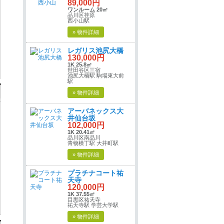
89,000円
ワンルーム 20㎡
品川区荏原
西小山駅
» 物件詳細
レガリス池尻大橋
130,000円
1K 25.8㎡
世田谷区三宿
池尻大橋駅 駒場東大前
駅
» 物件詳細
アーバネックス大
井仙台坂
102,000円
1K 20.41㎡
品川区南品川
青物横丁駅 大井町駅
» 物件詳細
プラチナコート祐
天寺
120,000円
1K 37.55㎡
目黒区祐天寺
祐天寺駅 学芸大学駅
» 物件詳細