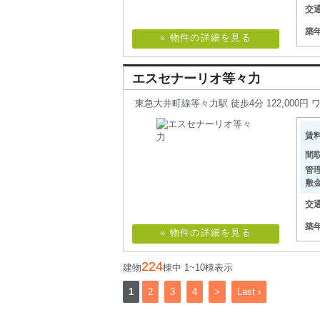
交
築
» 物件の詳細を見る
エスセナーリオ等々力
東急大井町線等々力駅 徒歩4分 122,000円
賃
間
管
敷
交
築
» 物件の詳細を見る
224
建物
棟中 1~10棟表示
1
2
3
4
>
Last ›