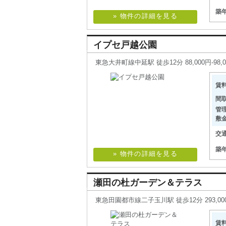
築
» 物件の詳細を見る
イプセ戸越公園
東急大井町線中延駅 徒歩12分 88,000円-98,0
賃
間
管
敷
交
築
» 物件の詳細を見る
瀬田の杜ガーデン＆テラス
東急田園都市線二子玉川駅 徒歩12分 293,000円-
賃