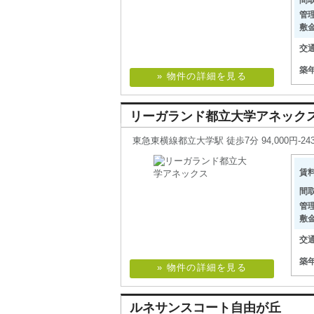
間
管
敷
交
築
» 物件の詳細を見る
リーガランド都立大学アネック
東急東横線都立大学駅 徒歩7分 94,000円-243
賃
間
管
敷
交
築
» 物件の詳細を見る
ルネサンスコート自由が丘