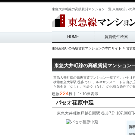
東急大井町線の高級賃貸マンション一覧|東急線沿いの
Main menu
HOME
賃貸物件検索
>
東急線沿いの高級賃貸マンションの専門サイト
賃貸
東急大井町線の高級賃貸マンション
東急大井町線の高級賃貸マンション一覧です。パセオ荏
横線都立大学駅 徒歩7分）、ルネサンスコート自由が
ら敷金０（なし）、礼金０（なし）のお得な条件でご
224
建物
棟中 1~10棟表示
パセオ荏原中延
東急大井町線戸越公園駅 徒歩7分 107,000円-180
賃