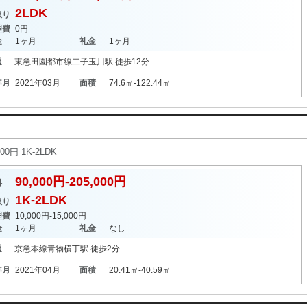
2LDK
取り
理費
0円
金
1ヶ月
礼金
1ヶ月
通
東急田園都市線
二子玉川駅
徒歩12分
年月
2021年03月
面積
74.6㎡-122.44㎡
0円 1K-2LDK
90,000円-205,000円
料
1K-2LDK
取り
理費
10,000円-15,000円
金
1ヶ月
礼金
なし
通
京急本線
青物横丁駅
徒歩2分
年月
2021年04月
面積
20.41㎡-40.59㎡