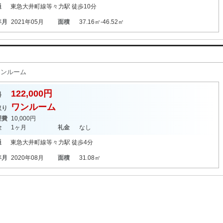
通
東急大井町線
等々力駅
徒歩10分
年月
2021年05月
面積
37.16㎡-46.52㎡
 ワンルーム
122,000円
料
ワンルーム
取り
理費
10,000円
金
1ヶ月
礼金
なし
通
東急大井町線
等々力駅
徒歩4分
年月
2020年08月
面積
31.08㎡