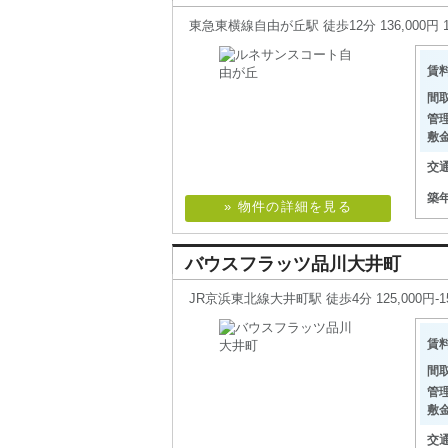
東急東横線自由が丘駅 徒歩12分 136,000円 
賃
間
管
敷
交
築
» 物件の詳細を見る
バウスフラッツ品川大井町
JR京浜東北線大井町駅 徒歩4分 125,000円-154
賃
間
管
敷
交