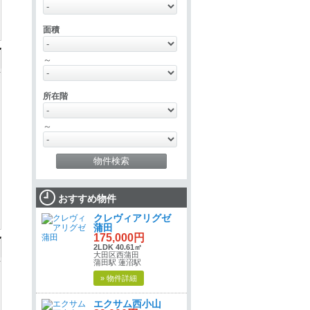
面積
～
所在階
～
おすすめ物件
クレヴィアリグゼ
蒲田
175,000円
2LDK 40.61㎡
大田区西蒲田
蒲田駅 蓮沼駅
» 物件詳細
エクサム西小山