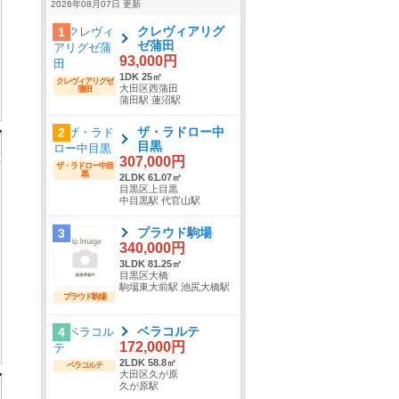
2026年08月07日 更新
クレヴィアリグ
1
ゼ蒲田
93,000円
1DK 25㎡
クレヴィアリグゼ
大田区西蒲田
蒲田
蒲田駅 蓮沼駅
ザ・ラドロー中
2
目黒
307,000円
ザ・ラドロー中目
黒
2LDK 61.07㎡
目黒区上目黒
中目黒駅 代官山駅
プラウド駒場
3
340,000円
3LDK 81.25㎡
目黒区大橋
駒場東大前駅 池尻大橋駅
プラウド駒場
ベラコルテ
4
172,000円
2LDK 58.8㎡
ベラコルテ
大田区久が原
久が原駅