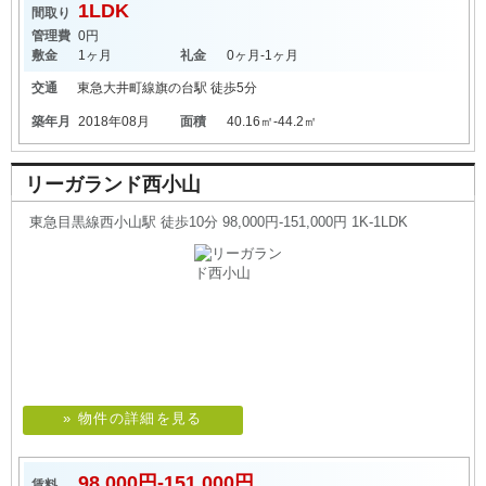
1LDK
間取り
管理費
0円
敷金
1ヶ月
礼金
0ヶ月-1ヶ月
交通
東急大井町線
旗の台駅
徒歩5分
築年月
2018年08月
面積
40.16㎡-44.2㎡
リーガランド西小山
東急目黒線西小山駅 徒歩10分 98,000円-151,000円 1K-1LDK
» 物件の詳細を見る
98,000円-151,000円
賃料