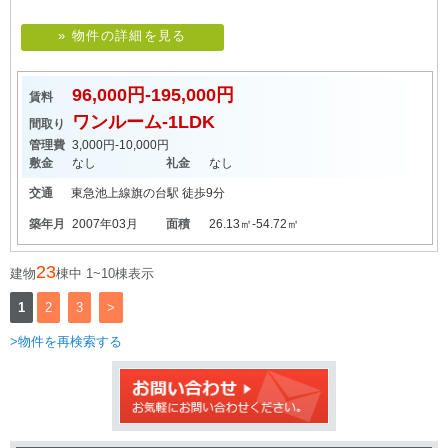
» 物件の詳細を見る
96,000円-195,000円
賃料
ワンルーム-1LDK
間取り
管理費
3,000円-10,000円
敷金
なし
礼金
なし
交通
東急池上線
旗の台駅
徒歩9分
築年月
2007年03月
面積
26.13㎡-54.72㎡
23
建物
棟中 1~10棟表示
1
2
3
>
>物件を再検索する