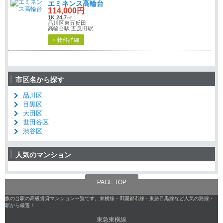
エミネンス高輪台
114,000円
1K 24.7㎡
品川区東五反田
高輪台駅 五反田駅
» 物件詳細
市区名から探す
品川区
目黒区
大田区
世田谷区
渋谷区
人気のマンション
PAGE TOP
旗の台駅の高級賃貸マンション一覧です。東横線・田園都市線・東急目黒線など人気の路線・
駅から厳選！
東急東横線