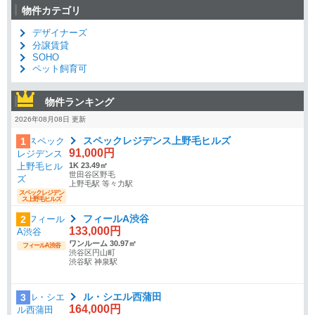
物件カテゴリ
デザイナーズ
分譲賃貸
SOHO
ペット飼育可
物件ランキング
2026年08月08日 更新
スペックレジデンス上野毛ヒルズ
1
91,000円
1K 23.49㎡
世田谷区野毛
上野毛駅 等々力駅
スペックレジデン
ス上野毛ヒルズ
フィールA渋谷
2
133,000円
ワンルーム 30.97㎡
フィールA渋谷
渋谷区円山町
渋谷駅 神泉駅
ル・シエル西蒲田
3
164,000円