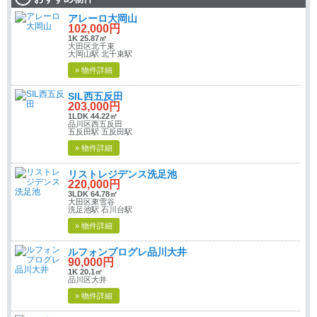
アレーロ大岡山
102,000円
1K 25.87㎡
大田区北千束
大岡山駅 北千束駅
» 物件詳細
SIL西五反田
203,000円
1LDK 44.22㎡
品川区西五反田
五反田駅 五反田駅
» 物件詳細
リストレジデンス洗足池
220,000円
3LDK 64.78㎡
大田区東雪谷
洗足池駅 石川台駅
» 物件詳細
ルフォンプログレ品川大井
90,000円
1K 20.1㎡
品川区大井
» 物件詳細