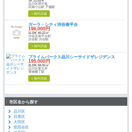
1K 21.02㎡
品川区西中延
武蔵小山駅 戸越駅
» 物件詳細
ガーラ・シティ渋谷南平台
196,000円
1LDK 40.21㎡
渋谷区南平台町
渋谷駅 渋谷駅
» 物件詳細
プライムパークス品川シーサイドザレジデンス
195,000円
2LDK 56.91㎡
品川区東大井
青物横丁駅
» 物件詳細
市区名から探す
品川区
目黒区
大田区
世田谷区