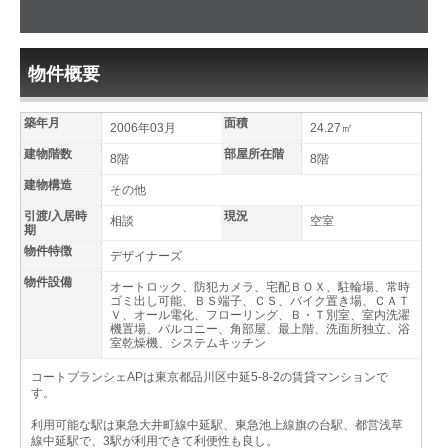
物件概要
築年月
面積
2006年03月
24.27㎡
建物階数
部屋所在階
8階
8階
建物構造
その他
引渡/入居時
現況
相談
空室
期
物件特徴
デザイナーズ
物件設備
オートロック、防犯カメラ、宅配ＢＯＸ、駐輪場、常時
ゴミ出し可能、ＢＳ端子、ＣＳ、バイク置き場、ＣＡＴ
Ｖ、オール電化、フローリング、Ｂ・Ｔ別室、室内洗濯
機置場、バルコニー、角部屋、最上階、洗面所独立、浴
室乾燥機、システムキッチン
コートブランシェAPは東京都品川区中延5-8-2の賃貸マンションで
す。
利用可能な駅は東急大井町線中延駅、東急池上線旗の台駅、都営浅草
線中延駅で、3駅が利用できて利便性も良し。