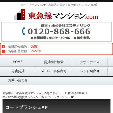
コートブランシェAP | 品川区の賃貸【東急線マンション.com】
掲載建物総数：
950件
掲載部屋総数：
2922件
Main menu
HOME
賃貸物件検索
デザイナーズ
分譲賃貸
SOHO・事務所可
ペット飼育可
お問い合わせ
>
>
東急線沿いの高級賃貸マンションの専門サイト
賃貸物件検索
>
中延駅の高級賃貸マンション一覧
コートブランシェAP
コートブランシェAP