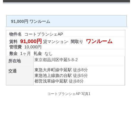
91,000円 ワンルーム
物件名
コートブランシェAP
91,000円
ワンルーム
賃料
貸マンション
間取り
管理費
10,000円
敷金
1ヶ月
礼金
なし
東京都
品川区
中延
5-8-2
所在地
東急大井町線
中延駅
徒歩8分
交通
東急池上線
旗の台駅
徒歩5分
都営浅草線
中延駅
徒歩8分