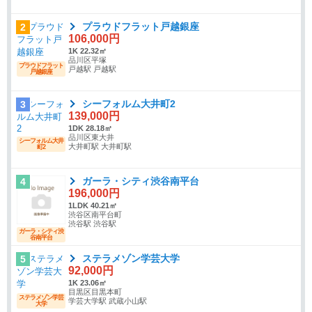
プラウドフラット戸越銀座
2
106,000円
1K 22.32㎡
品川区平塚
プラウドフラット
戸越駅 戸越駅
戸越銀座
シーフォルム大井町2
3
139,000円
1DK 28.18㎡
品川区東大井
シーフォルム大井
大井町駅 大井町駅
町2
ガーラ・シティ渋谷南平台
4
196,000円
1LDK 40.21㎡
渋谷区南平台町
渋谷駅 渋谷駅
ガーラ・シティ渋
谷南平台
ステラメゾン学芸大学
5
92,000円
1K 23.06㎡
目黒区目黒本町
ステラメゾン学芸
学芸大学駅 武蔵小山駅
大学