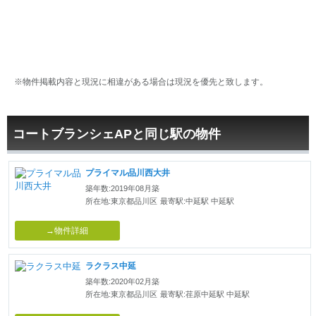
※物件掲載内容と現況に相違がある場合は現況を優先と致します。
コートブランシェAPと同じ駅の物件
プライマル品川西大井
築年数:2019年08月築
所在地:東京都品川区
最寄駅:中延駅 中延駅
→物件詳細
ラクラス中延
築年数:2020年02月築
所在地:東京都品川区
最寄駅:荏原中延駅 中延駅