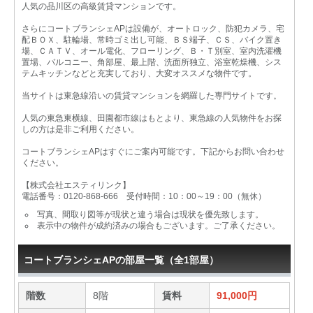
人気の品川区の高級賃貸マンションです。
さらにコートブランシェAPは設備が、オートロック、防犯カメラ、宅
配ＢＯＸ、駐輪場、常時ゴミ出し可能、ＢＳ端子、ＣＳ、バイク置き
場、ＣＡＴＶ、オール電化、フローリング、Ｂ・Ｔ別室、室内洗濯機
置場、バルコニー、角部屋、最上階、洗面所独立、浴室乾燥機、シス
テムキッチンなどと充実しており、大変オススメな物件です。
当サイトは東急線沿いの賃貸マンションを網羅した専門サイトです。
人気の東急東横線、田園都市線はもとより、東急線の人気物件をお探
しの方は是非ご利用ください。
コートブランシェAPはすぐにご案内可能です。下記からお問い合わせ
ください。
【株式会社エスティリンク】
電話番号：0120-868-666 受付時間：10：00～19：00（無休）
写真、間取り図等が現状と違う場合は現状を優先致します。
表示中の物件が成約済みの場合もございます。ご了承ください。
コートブランシェAPの部屋一覧（全1部屋）
階数
8階
賃料
91,000円