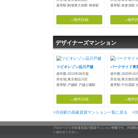
最寄駅:駒場東大前駅 神泉駅
最寄駅:表参道駅 
→物件詳細
→物件
デザイナーズマンション
リビオレゾン品川戸越
パークサイド青
築年数:2013年08月築
築年数:2020年10
所在地:東京都品川区
所在地:東京都目
最寄駅:戸越駅 戸越公園駅
最寄駅:中目黒駅 
→物件詳細
→物件
>渋谷駅の高級賃貸マンション一覧に戻る
>
プロスペクト渋谷道玄坂の賃貸マンション情報です。渋谷駅
い合わせください。