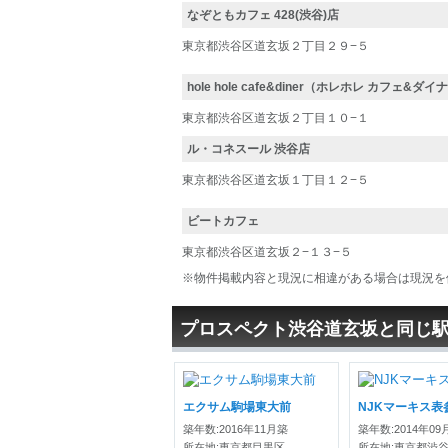
なぞともカフェ 428(渋谷)店
東京都渋谷区道玄坂２丁目２９−５
hole hole cafe&diner（ホレホレ カフェ&ダ
東京都渋谷区道玄坂２丁目１０−１
ル・コネスール 渋谷店
東京都渋谷区道玄坂１丁目１２−５
ビートカフェ
東京都渋谷区道玄坂２−１３−５
※物件掲載内容と現況に相違がある場合は現況を
プロスペクト渋谷道玄坂と同じ
エクサム駒場東大前
NJKマーキス表
築年数:2016年11月築
築年数:2014年09
所在地:東京都目黒区
所在地:東京都渋