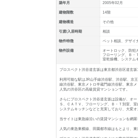
築年月
2005年02月
建物階数
14階
建物構造
その他
引渡/入居時期
相談
物件特徴
ペット相談、デザイ
物件設備
オートロック、防犯
フローリング、Ｂ・
室乾燥機、システム
プロスペクト渋谷道玄坂は東京都渋谷区道玄坂1-
利用可能な駅はJR山手線渋谷駅、渋谷駅、京
線渋谷駅、東京メトロ半蔵門線渋谷駅、東京メ
人気の渋谷区の高級賃貸マンションです。
さらにプロスペクト渋谷道玄坂は設備が、オー
Ｓ、ＣＡＴＶ、フローリング、Ｂ・Ｔ別室、室
システムキッチンなどと充実しており、大変オ
当サイトは東急線沿いの賃貸マンションを網羅
人気の東急東横線、田園都市線はもとより、東