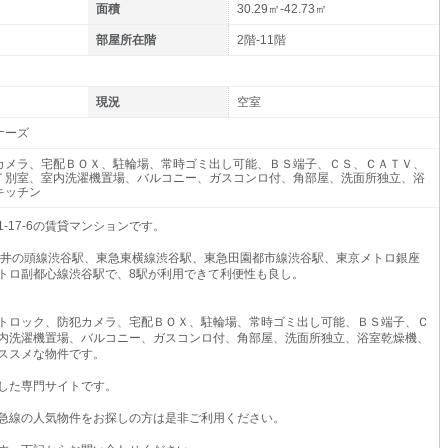
面積
30.29㎡-42.73㎡
部屋所在階
2階-11階
現況
空室
ナーズ
カメラ、宅配ＢＯＸ、駐輪場、常時ゴミ出し可能、ＢＳ端子、ＣＳ、ＣＡＴＶ、
Ｔ別室、室内洗濯機置場、バルコニー、ガスコンロ付、角部屋、洗面所独立、浴
キッチン
17-6の賃貸マンションです。
王井の頭線渋谷駅、東急東横線渋谷駅、東急田園都市線渋谷駅、東京メトロ銀座
トロ副都心線渋谷駅で、8駅が利用できて利便性も良し。
トロック、防犯カメラ、宅配ＢＯＸ、駐輪場、常時ゴミ出し可能、ＢＳ端子、Ｃ
内洗濯機置場、バルコニー、ガスコンロ付、角部屋、洗面所独立、浴室乾燥機、
ススメな物件です。
した専門サイトです。
急線の人気物件をお探しの方は是非ご利用ください。