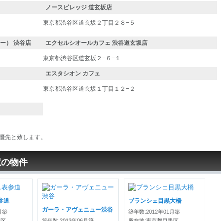
ノースビレッジ 道玄坂店
東京都渋谷区道玄坂２丁目２８−５
イナー） 渋谷店
エクセルシオールカフェ 渋谷道玄坂店
東京都渋谷区道玄坂２−６−１
エスタシオン カフェ
東京都渋谷区道玄坂１丁目１２−２
優先と致します。
駅の物件
参道
ブランシェ目黒大橋
ガーラ・アヴェニュー渋谷
月築
築年数:2012年01月築
谷区
築年数:2013年06月築
所在地:東京都目黒区