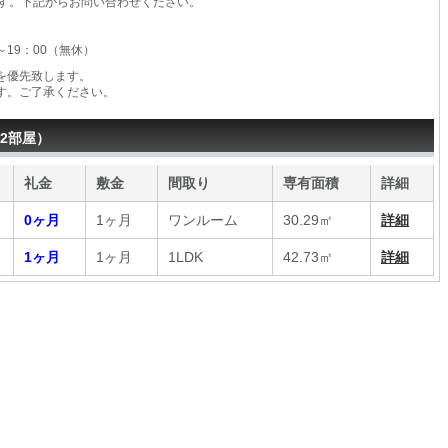
す。下記からお問い合わせください。
0～19：00（無休）
を優先致します。
す。ご了承ください。
2部屋）
礼金
敷金
間取り
専有面積
詳細
0ヶ月
1ヶ月
ワンルーム
30.29㎡
詳細
1ヶ月
1ヶ月
1LDK
42.73㎡
詳細