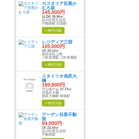
カスタリア目黒か
むろ坂
145,000円
1LDK 30.96㎡
品川区西五反田
不動前駅 目黒駅
» 物件詳細
レジディア三宿
105,000円
1K 25.14㎡
世田谷区上馬
三軒茶屋駅 三軒茶屋駅
» 物件詳細
スタイリオ池尻大
橋
160,000円
ワンルーム 37.73㎡
目黒区大橋
池尻大橋駅 神泉駅
» 物件詳細
アーデン目黒不動
前
94,000円
1K 22.34㎡
品川区西五反田
不動前駅