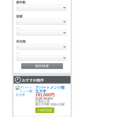
築年数
面積
～
所在階
～
おすすめ物件
アパートメンツ都
立大学
191,000円
1LDK 50.52㎡
目黒区八雲
都立大学駅 自由が丘駅
» 物件詳細