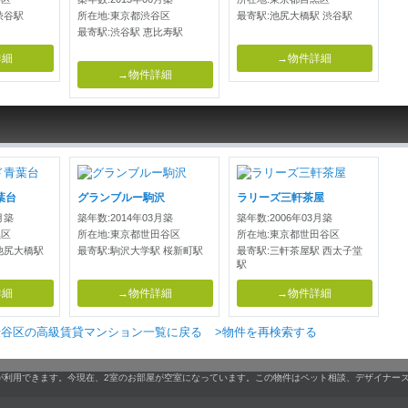
渋谷駅
所在地:東京都渋谷区
最寄駅:池尻大橋駅 渋谷駅
最寄駅:渋谷駅 恵比寿駅
詳細
→物件詳細
→物件詳細
葉台
グランブルー駒沢
ラリーズ三軒茶屋
月築
築年数:2014年03月築
築年数:2006年03月築
黒区
所在地:東京都世田谷区
所在地:東京都世田谷区
池尻大橋駅
最寄駅:駒沢大学駅 桜新町駅
最寄駅:三軒茶屋駅 西太子堂
駅
詳細
→物件詳細
→物件詳細
渋谷区の高級賃貸マンション一覧に戻る
>物件を再検索する
が利用できます。今現在、2室のお部屋が空室になっています。この物件はペット相談、デザイナー