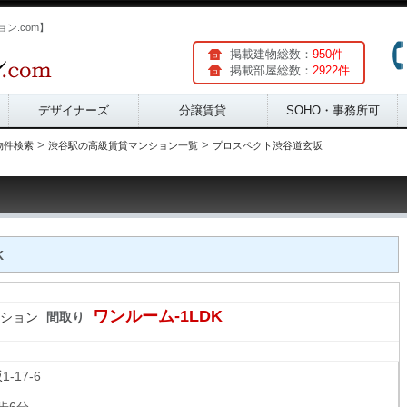
ン.com】
掲載建物総数：
950件
掲載部屋総数：
2922件
デザイナーズ
分譲賃貸
SOHO・事務所可
>
>
物件検索
渋谷駅の高級賃貸マンション一覧
プロスペクト渋谷道玄坂
K
ワンルーム-1LDK
ション
間取り
坂
1-17-6