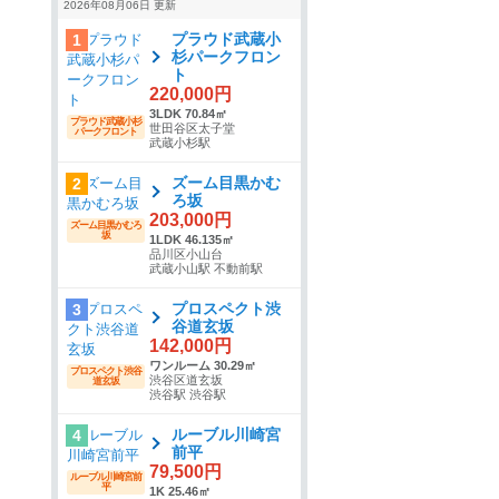
2026年08月06日 更新
プラウド武蔵小
1
杉パークフロン
ト
220,000円
3LDK 70.84㎡
プラウド武蔵小杉
世田谷区太子堂
パークフロント
武蔵小杉駅
ズーム目黒かむ
2
ろ坂
203,000円
ズーム目黒かむろ
坂
1LDK 46.135㎡
品川区小山台
武蔵小山駅 不動前駅
プロスペクト渋
3
谷道玄坂
142,000円
ワンルーム 30.29㎡
プロスペクト渋谷
渋谷区道玄坂
道玄坂
渋谷駅 渋谷駅
ルーブル川崎宮
4
前平
79,500円
ルーブル川崎宮前
平
1K 25.46㎡