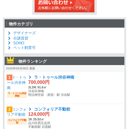
物件カテゴリ
デザイナーズ
分譲賃貸
SOHO
ペット飼育可
物件ランキング
2026年08月08日 更新
ラ・トゥール渋谷神南
1
700,000円
2LDK 91.6㎡
渋谷区神南
ラ・トゥール渋谷
明治神宮前〈原宿〉駅 渋谷駅
神南
コンフォリア不動前
2
124,000円
1K 25.52㎡
コンフォリア不動
前
品川区西五反田
不動前駅 目黒駅