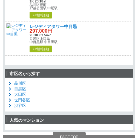
1K 20.18㎡
品川区豊町
戸越公園駅 中延駅
» 物件詳細
レジディアタワー中目黒
297,000円
2LDK 63.54㎡
目黒区上目黒
中目黒駅 中目黒駅
» 物件詳細
市区名から探す
品川区
目黒区
大田区
世田谷区
渋谷区
人気のマンション
PAGE TOP