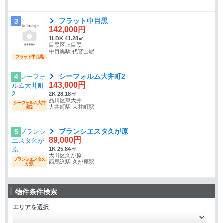
フラット中目黒
3
142,000円
1LDK 41.28㎡
目黒区上目黒
中目黒駅 代官山駅
フラット中目黒
シーフォルム大井町2
4
143,000円
2K 28.18㎡
品川区東大井
シーフォルム大井
大井町駅 大井町駅
町2
ブランシエスタ久が原
5
89,000円
1K 25.84㎡
大田区久が原
ブランシエスタ久
西馬込駅 久が原駅
が原
物件条件検索
エリアを選択