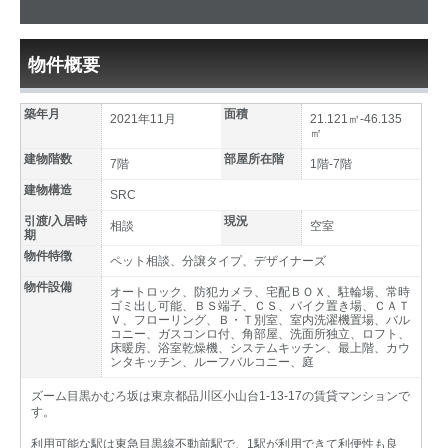
物件概要
築年月
面積
2021年11月
21.121㎡-46.135
㎡
建物階数
部屋所在階
7階
1階-7階
建物構造
SRC
引渡/入居時
現況
相談
空室
期
物件特徴
ペット相談、分譲タイプ、デザイナーズ
物件設備
オートロック、防犯カメラ、宅配ＢＯＸ、駐輪場、常時
ゴミ出し可能、ＢＳ端子、ＣＳ、バイク置き場、ＣＡＴ
Ｖ、フローリング、Ｂ・Ｔ別室、室内洗濯機置場、バル
コニー、ガスコンロ付、角部屋、洗面所独立、ロフト、
床暖房、浴室乾燥機、システムキッチン、最上階、カウ
ンタキッチン、ルーフバルコニー、庭
ズーム目黒かむろ坂は東京都品川区小山台1-13-17の賃貸マンションで
す。
利用可能な駅は東急目黒線不動前駅で、1駅が利用できて利便性も良