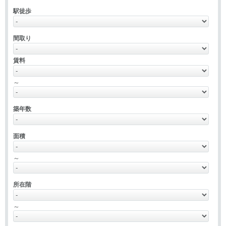
駅徒歩
間取り
賃料
～
築年数
面積
～
所在階
～