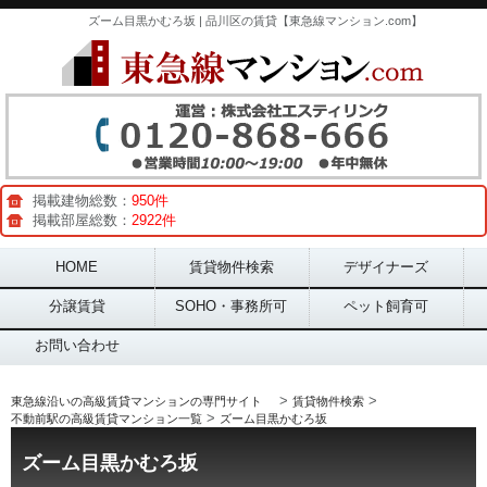
ズーム目黒かむろ坂 | 品川区の賃貸【東急線マンション.com】
掲載建物総数：
950件
掲載部屋総数：
2922件
Main menu
HOME
賃貸物件検索
デザイナーズ
分譲賃貸
SOHO・事務所可
ペット飼育可
お問い合わせ
>
>
東急線沿いの高級賃貸マンションの専門サイト
賃貸物件検索
>
不動前駅の高級賃貸マンション一覧
ズーム目黒かむろ坂
ズーム目黒かむろ坂