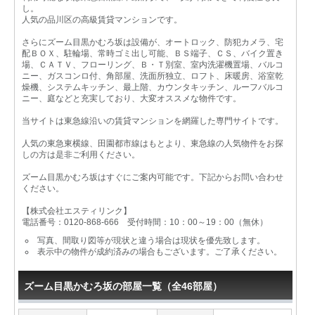
し。
人気の品川区の高級賃貸マンションです。
さらにズーム目黒かむろ坂は設備が、オートロック、防犯カメラ、宅
配ＢＯＸ、駐輪場、常時ゴミ出し可能、ＢＳ端子、ＣＳ、バイク置き
場、ＣＡＴＶ、フローリング、Ｂ・Ｔ別室、室内洗濯機置場、バルコ
ニー、ガスコンロ付、角部屋、洗面所独立、ロフト、床暖房、浴室乾
燥機、システムキッチン、最上階、カウンタキッチン、ルーフバルコ
ニー、庭などと充実しており、大変オススメな物件です。
当サイトは東急線沿いの賃貸マンションを網羅した専門サイトです。
人気の東急東横線、田園都市線はもとより、東急線の人気物件をお探
しの方は是非ご利用ください。
ズーム目黒かむろ坂はすぐにご案内可能です。下記からお問い合わせ
ください。
【株式会社エスティリンク】
電話番号：0120-868-666 受付時間：10：00～19：00（無休）
写真、間取り図等が現状と違う場合は現状を優先致します。
表示中の物件が成約済みの場合もございます。ご了承ください。
ズーム目黒かむろ坂の部屋一覧（全46部屋）