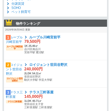
分譲賃貸
SOHO
ペット飼育可
物件ランキング
2026年08月06日 更新
ルーブル川崎宮前平
1
79,500円
1K 25.46㎡
ルーブル川崎宮前
平
品川区南品川
宮前平駅 鷺沼駅
ロイジェント世田谷野沢
2
240,000円
2LDK 54.11㎡
世田谷区野沢
ロイジェント世田
駒沢大学駅 学芸大学駅
谷野沢
テラス三軒茶屋
3
145,000円
1LDK 40.71㎡
テラス三軒茶屋
世田谷区太子堂
三軒茶屋駅 三軒茶屋駅