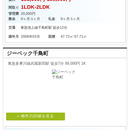
1LDK-2LDK
間取り
管理費
20,000円
敷金
0ヶ月-1ヶ月
礼金
0ヶ月-1ヶ月
交通
東急池上線
千鳥町駅
徒歩12分
築年月
2006年03月
面積
47.72㎡-57.71㎡
ジーベック千鳥町
東急多摩川線武蔵新田駅 徒歩7分 89,000円 1K
» 物件の詳細を見る