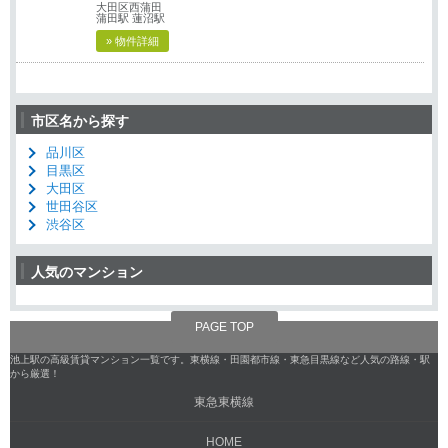
大田区西蒲田
蒲田駅 蓮沼駅
» 物件詳細
市区名から探す
品川区
目黒区
大田区
世田谷区
渋谷区
人気のマンション
PAGE TOP
池上駅の高級賃貸マンション一覧です。東横線・田園都市線・東急目黒線など人気の路線・駅
から厳選！
東急東横線
HOME