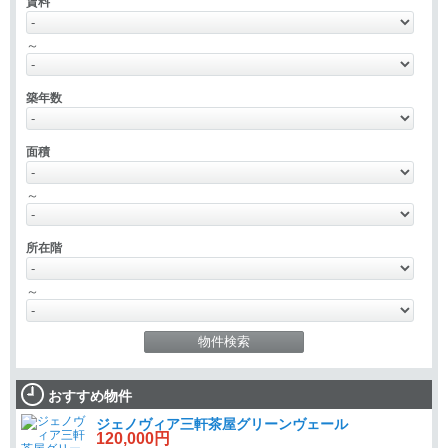
賃料
～
築年数
面積
～
所在階
～
おすすめ物件
ジェノヴィア三軒茶屋グリーンヴェール
120,000円