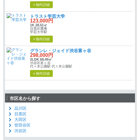
» 物件詳細
トラスト学芸大学
123,000円
1K 28.51㎡
目黒区鷹番
学芸大学駅
» 物件詳細
グランレ・ジェイド渋谷富ヶ谷
298,000円
2LDK 68.49㎡
渋谷区富ヶ谷
代々木公園駅 代々木公園駅
» 物件詳細
市区名から探す
品川区
目黒区
大田区
世田谷区
渋谷区