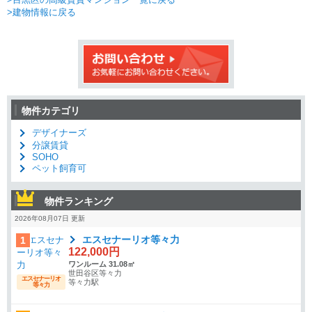
>建物情報に戻る
物件カテゴリ
デザイナーズ
分譲賃貸
SOHO
ペット飼育可
物件ランキング
2026年08月07日 更新
エスセナーリオ等々力
1
122,000円
ワンルーム 31.08㎡
世田谷区等々力
エスセナーリオ
等々力駅
等々力