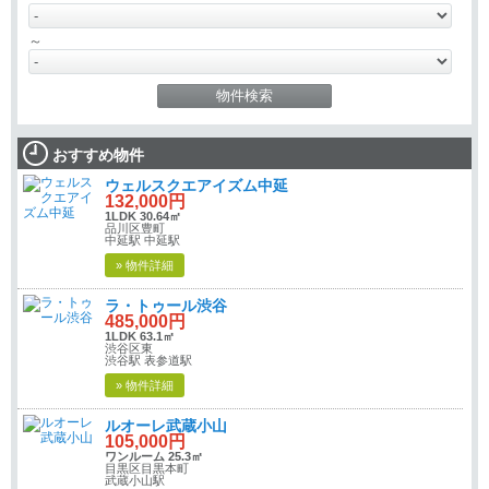
～
おすすめ物件
ウェルスクエアイズム中延
132,000円
1LDK 30.64㎡
品川区豊町
中延駅 中延駅
» 物件詳細
ラ・トゥール渋谷
485,000円
1LDK 63.1㎡
渋谷区東
渋谷駅 表参道駅
» 物件詳細
ルオーレ武蔵小山
105,000円
ワンルーム 25.3㎡
目黒区目黒本町
武蔵小山駅