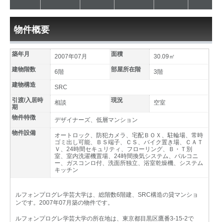
物件概要
築年月
面積
2007年07月
30.09㎡
建物階数
部屋所在階
6階
3階
建物構造
SRC
引渡/入居時
現況
相談
空室
期
物件特徴
デザイナーズ、低層マンション
物件設備
オートロック、防犯カメラ、宅配ＢＯＸ、駐輪場、常時
ゴミ出し可能、ＢＳ端子、ＣＳ、バイク置き場、ＣＡＴ
Ｖ、24時間セキュリティ、フローリング、Ｂ・Ｔ別
室、室内洗濯機置場、24時間換気システム、バルコニ
ー、ガスコンロ付、洗面所独立、浴室乾燥機、システム
キッチン
ルフォンプログレ学芸大学は、総階数6階建、SRC構造の貸マンショ
ンです。2007年07月築の物件です。
ルフォンプログレ学芸大学の所在地は、東京都目黒区鷹番3-15-2で