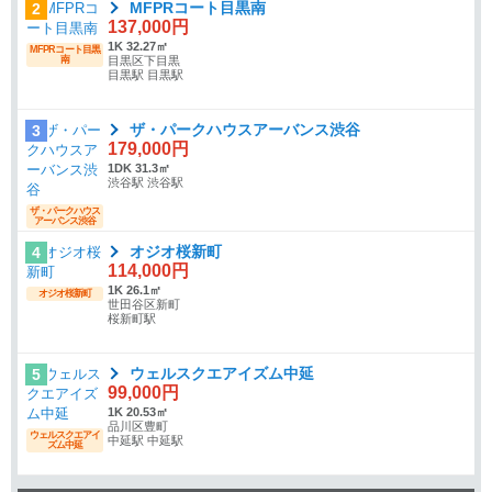
MFPRコート目黒南
2
137,000円
1K 32.27㎡
MFPRコート目黒
南
目黒区下目黒
目黒駅 目黒駅
ザ・パークハウスアーバンス渋谷
3
179,000円
1DK 31.3㎡
渋谷駅 渋谷駅
ザ・パークハウス
アーバンス渋谷
オジオ桜新町
4
114,000円
1K 26.1㎡
オジオ桜新町
世田谷区新町
桜新町駅
ウェルスクエアイズム中延
5
99,000円
1K 20.53㎡
品川区豊町
ウェルスクエアイ
中延駅 中延駅
ズム中延