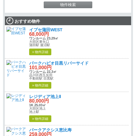
おすすめ物件
イプセ蒲田WEST
68,000円
ワンルーム 23.29㎡
大田区東矢口
蒲田駅 蓮沼駅
» 物件詳細
パークハビオ目黒リバーサイド
101,000円
ワンルーム 22.3㎡
品川区西五反田
不動前駅 目黒駅
» 物件詳細
レジディア池上Ⅱ
80,000円
1K 25.03㎡
大田区池上
池上駅
» 物件詳細
パークアクシス恵比寿
259,000円