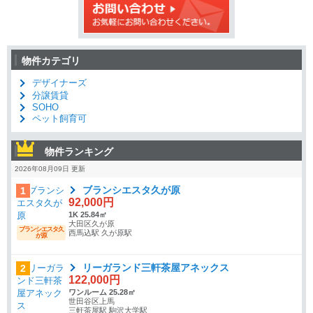
物件カテゴリ
デザイナーズ
分譲賃貸
SOHO
ペット飼育可
物件ランキング
2026年08月09日 更新
ブランシエスタ久が原
1
92,000円
1K 25.84㎡
大田区久が原
ブランシエスタ久
西馬込駅 久が原駅
が原
リーガランド三軒茶屋アネックス
2
122,000円
ワンルーム 25.28㎡
世田谷区上馬
三軒茶屋駅 駒沢大学駅