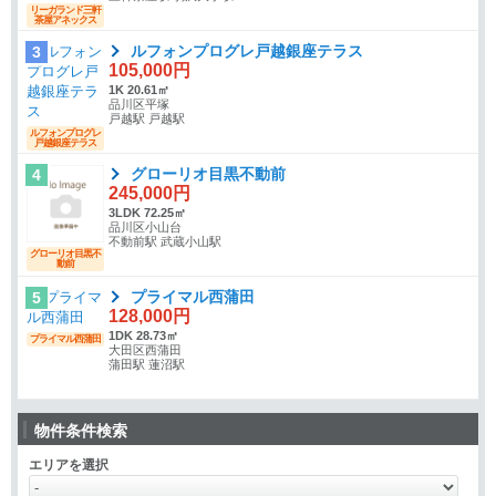
リーガランド三軒
茶屋アネックス
ルフォンプログレ戸越銀座テラス
3
105,000円
1K 20.61㎡
品川区平塚
戸越駅 戸越駅
ルフォンプログレ
戸越銀座テラス
グローリオ目黒不動前
4
245,000円
3LDK 72.25㎡
品川区小山台
不動前駅 武蔵小山駅
グローリオ目黒不
動前
プライマル西蒲田
5
128,000円
1DK 28.73㎡
プライマル西蒲田
大田区西蒲田
蒲田駅 蓮沼駅
物件条件検索
エリアを選択