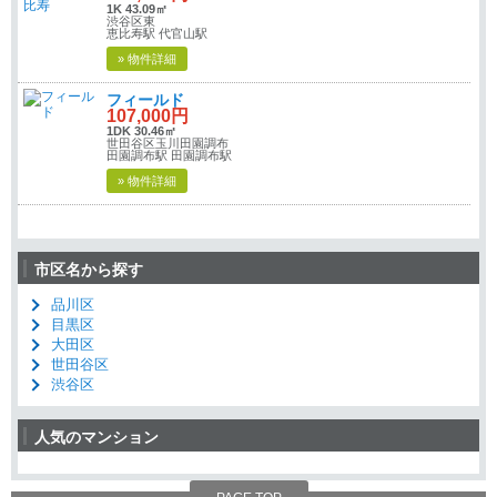
1K 43.09㎡
渋谷区東
恵比寿駅 代官山駅
» 物件詳細
フィールド
107,000円
1DK 30.46㎡
世田谷区玉川田園調布
田園調布駅 田園調布駅
» 物件詳細
市区名から探す
品川区
目黒区
大田区
世田谷区
渋谷区
人気のマンション