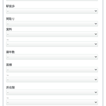
駅徒歩
間取り
賃料
～
築年数
面積
～
所在階
～