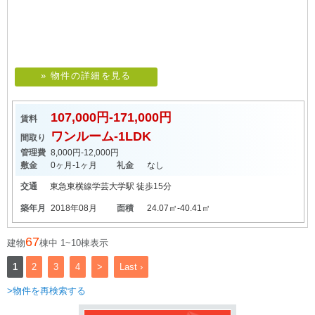
» 物件の詳細を見る
107,000円-171,000円
賃料
ワンルーム-1LDK
間取り
管理費
8,000円-12,000円
敷金
0ヶ月-1ヶ月
礼金
なし
交通
東急東横線
学芸大学駅
徒歩15分
築年月
2018年08月
面積
24.07㎡-40.41㎡
67
建物
棟中 1~10棟表示
1
2
3
4
>
Last ›
>物件を再検索する