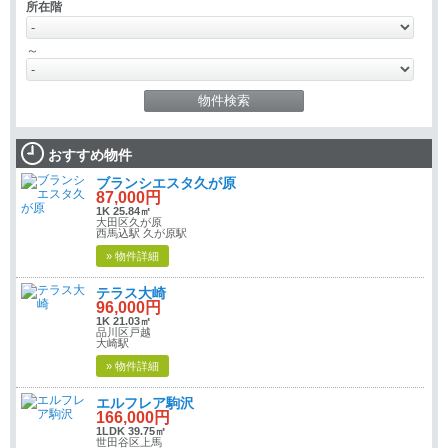
所在階
～
おすすめ物件
ブランシエスタ久が原
87,000円
1K 25.84㎡
大田区久が原
西馬込駅 久が原駅
» 物件詳細
テラス大崎
96,000円
1K 21.03㎡
品川区戸越
大崎駅
» 物件詳細
エルフレア駒沢
166,000円
1LDK 39.75㎡
世田谷区上馬