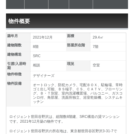
物件概要
築年月
面積
2021年12月
29.4㎡
建物階数
部屋所在階
8階
7階
建物構造
SRC
引渡/入居時
現況
相談
空室
期
物件特徴
デザイナーズ
物件設備
オートロック、防犯カメラ、宅配ＢＯＸ、駐輪場、常時
ゴミ出し可能、ＢＳ端子、ＣＳ、ＣＡＴＶ、フローリン
グ、Ｂ・Ｔ別室、室内洗濯機置場、バルコニー、ガスコ
ンロ付、角部屋、洗面所独立、浴室乾燥機、システムキ
ッチン
ロイジェント世田谷野沢は、総階数8階建、SRC構造の貸マンション
です。2021年12月築の物件です。
ロイジェント世田谷野沢の所在地は、東京都世田谷区野沢3-31-7で