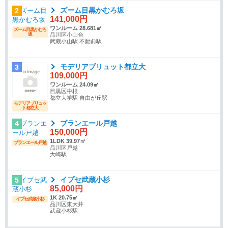
ズーム目黒かむろ坂
2
141,000円
ワンルーム 28.681㎡
ズーム目黒かむろ
坂
品川区小山台
武蔵小山駅 不動前駅
モデリアブリュット都立大
3
109,000円
ワンルーム 24.09㎡
目黒区中根
都立大学駅 自由が丘駅
モデリアブリュッ
ト都立大
ブランエール戸越
4
150,000円
1LDK 39.97㎡
ブランエール戸越
品川区戸越
大崎駅
イプセ武蔵小杉
5
85,000円
1K 20.75㎡
イプセ武蔵小杉
品川区東大井
武蔵小杉駅