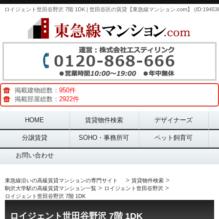
ロイジェント世田谷野沢 7階 1DK | 世田谷区の賃貸【東急線マンション.com】 (ID:194536
掲載建物総数：
950件
掲載部屋総数：
2922件
Main menu
HOME
賃貸物件検索
デザイナーズ
分譲賃貸
SOHO・事務所可
ペット飼育可
お問い合わせ
>
>
東急線沿いの高級賃貸マンションの専門サイト
賃貸物件検索
>
>
駒沢大学駅の高級賃貸マンション一覧
ロイジェント世田谷野沢
ロイジェント世田谷野沢 7階 1DK
ロイジェント世田谷野沢 7階 1DK