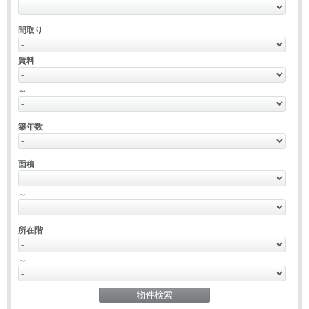
間取り
賃料
～
築年数
面積
～
所在階
～