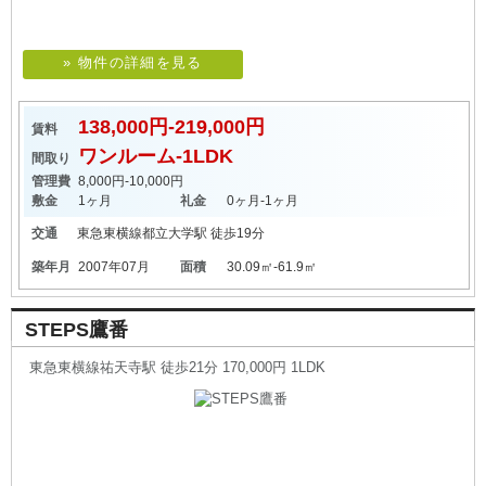
» 物件の詳細を見る
138,000円-219,000円
賃料
ワンルーム-1LDK
間取り
管理費
8,000円-10,000円
敷金
1ヶ月
礼金
0ヶ月-1ヶ月
交通
東急東横線
都立大学駅
徒歩19分
築年月
2007年07月
面積
30.09㎡-61.9㎡
STEPS鷹番
東急東横線祐天寺駅 徒歩21分 170,000円 1LDK