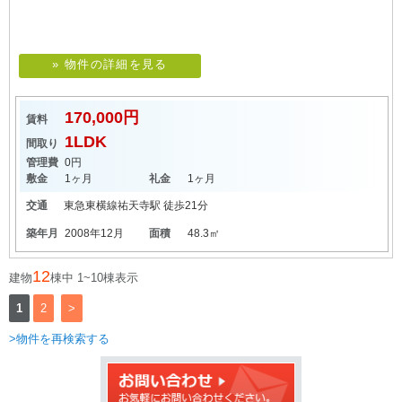
» 物件の詳細を見る
170,000円
賃料
1LDK
間取り
管理費
0円
敷金
1ヶ月
礼金
1ヶ月
交通
東急東横線
祐天寺駅
徒歩21分
築年月
2008年12月
面積
48.3㎡
12
建物
棟中 1~10棟表示
1
2
>
>物件を再検索する