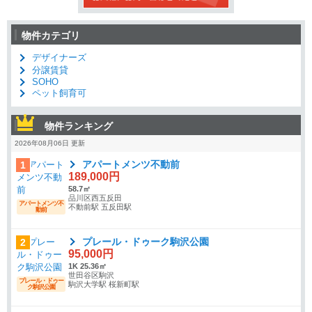
物件カテゴリ
デザイナーズ
分譲賃貸
SOHO
ペット飼育可
物件ランキング
2026年08月06日 更新
アパートメンツ不動前
1
189,000円
58.7㎡
品川区西五反田
アパートメンツ不
不動前駅 五反田駅
動前
プレール・ドゥーク駒沢公園
2
95,000円
1K 25.36㎡
世田谷区駒沢
プレール・ドゥー
駒沢大学駅 桜新町駅
ク駒沢公園