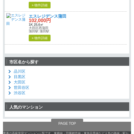
» 物件詳細
エスレジデンス蒲田
102,000円
1K 25.6㎡
大田区西蒲田
蒲田駅 蒲田駅
» 物件詳細
市区名から探す
品川区
目黒区
大田区
世田谷区
渋谷区
人気のマンション
PAGE TOP
鷹番の高級賃貸マンション一覧です。東横線・田園都市線・東急目黒線など人気の路線・駅か