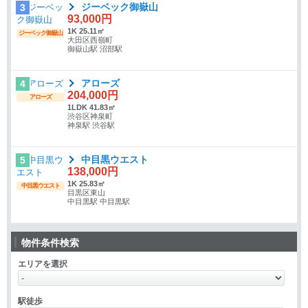
ジーベック御嶽山
3
93,000円
1K 25.11㎡
ジーベック御嶽山
大田区西嶺町
御嶽山駅 沼部駅
アローズ
4
204,000円
アローズ
1LDK 41.83㎡
渋谷区神泉町
神泉駅 渋谷駅
中目黒ウエスト
5
138,000円
1K 25.83㎡
中目黒ウエスト
目黒区東山
中目黒駅 中目黒駅
物件条件検索
エリアを選択
駅徒歩