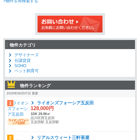
>物件を再検索する
物件カテゴリ
デザイナーズ
分譲賃貸
SOHO
ペット飼育可
物件ランキング
2026年08月07日 更新
ライオンズフォーシア五反田
1
128,000円
1DK 29.96㎡
品川区西五反田
ライオンズフォー
五反田駅 五反田駅
シア五反田
リアルスウィート三軒茶屋
2