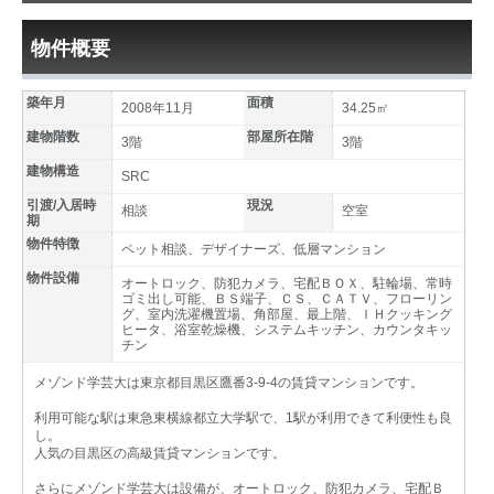
物件概要
築年月
面積
2008年11月
34.25㎡
建物階数
部屋所在階
3階
3階
建物構造
SRC
引渡/入居時
現況
相談
空室
期
物件特徴
ペット相談、デザイナーズ、低層マンション
物件設備
オートロック、防犯カメラ、宅配ＢＯＸ、駐輪場、常時
ゴミ出し可能、ＢＳ端子、ＣＳ、ＣＡＴＶ、フローリン
グ、室内洗濯機置場、角部屋、最上階、ＩＨクッキング
ヒータ、浴室乾燥機、システムキッチン、カウンタキッ
チン
メゾンド学芸大は東京都目黒区鷹番3-9-4の賃貸マンションです。
利用可能な駅は東急東横線都立大学駅で、1駅が利用できて利便性も良
し。
人気の目黒区の高級賃貸マンションです。
さらにメゾンド学芸大は設備が、オートロック、防犯カメラ、宅配Ｂ