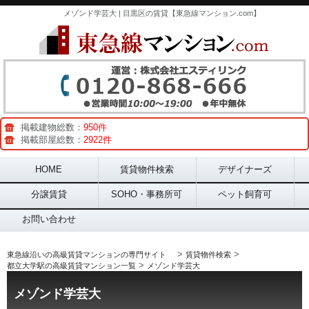
メゾンド学芸大 | 目黒区の賃貸【東急線マンション.com】
掲載建物総数：
950件
掲載部屋総数：
2922件
Main menu
HOME
賃貸物件検索
デザイナーズ
分譲賃貸
SOHO・事務所可
ペット飼育可
お問い合わせ
>
>
東急線沿いの高級賃貸マンションの専門サイト
賃貸物件検索
>
都立大学駅の高級賃貸マンション一覧
メゾンド学芸大
メゾンド学芸大