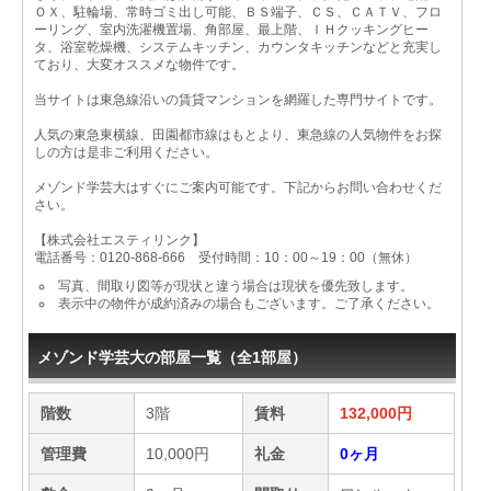
ＯＸ、駐輪場、常時ゴミ出し可能、ＢＳ端子、ＣＳ、ＣＡＴＶ、フロ
ーリング、室内洗濯機置場、角部屋、最上階、ＩＨクッキングヒー
タ、浴室乾燥機、システムキッチン、カウンタキッチンなどと充実し
ており、大変オススメな物件です。
当サイトは東急線沿いの賃貸マンションを網羅した専門サイトです。
人気の東急東横線、田園都市線はもとより、東急線の人気物件をお探
しの方は是非ご利用ください。
メゾンド学芸大はすぐにご案内可能です。下記からお問い合わせくだ
さい。
【株式会社エスティリンク】
電話番号：0120-868-666 受付時間：10：00～19：00（無休）
写真、間取り図等が現状と違う場合は現状を優先致します。
表示中の物件が成約済みの場合もございます。ご了承ください。
メゾンド学芸大の部屋一覧（全1部屋）
階数
3階
賃料
132,000円
管理費
10,000円
礼金
0ヶ月