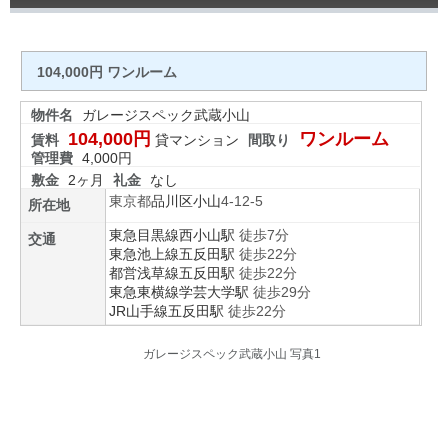
104,000円 ワンルーム
物件名
ガレージスペック武蔵小山
104,000円
ワンルーム
賃料
貸マンション
間取り
管理費
4,000円
敷金
2ヶ月
礼金
なし
東京都
品川区
小山
4-12-5
所在地
東急目黒線
西小山駅
徒歩7分
交通
東急池上線
五反田駅
徒歩22分
都営浅草線
五反田駅
徒歩22分
東急東横線
学芸大学駅
徒歩29分
JR山手線
五反田駅
徒歩22分