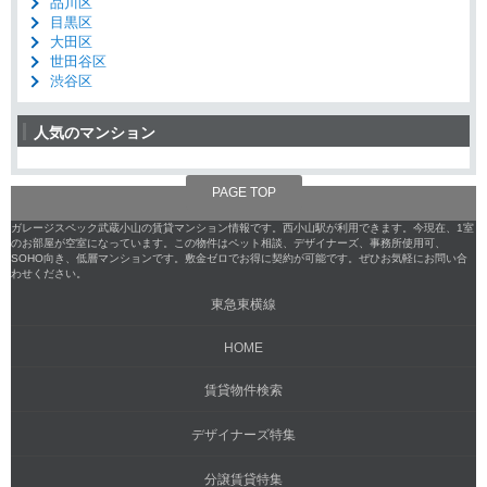
品川区
目黒区
大田区
世田谷区
渋谷区
人気のマンション
PAGE TOP
ガレージスペック武蔵小山の賃貸マンション情報です。西小山駅が利用できます。今現在、1室
のお部屋が空室になっています。この物件はペット相談、デザイナーズ、事務所使用可、
SOHO向き、低層マンションです。敷金ゼロでお得に契約が可能です。ぜひお気軽にお問い合
わせください。
東急東横線
HOME
賃貸物件検索
デザイナーズ特集
分譲賃貸特集