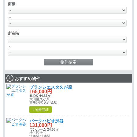
面積
～
所在階
～
おすすめ物件
ブランシエスタ久が原
165,000円
1LDK 44.67㎡
大田区久が原
西馬込駅 久が原駅
» 物件詳細
パークハビオ渋谷
131,000円
ワンルーム 24.66㎡
渋谷区渋谷
渋谷駅 渋谷駅