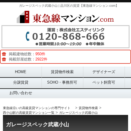
ガレージスペック武蔵小山 | 品川区の賃貸【東急線マンション.com】
掲載建物総数：
950件
掲載部屋総数：
2922件
Main menu
HOME
賃貸物件検索
デザイナーズ
分譲賃貸
SOHO・事務所可
ペット飼育可
お問い合わせ
>
>
東急線沿いの高級賃貸マンションの専門サイト
賃貸物件検索
>
西小山駅の高級賃貸マンション一覧
ガレージスペック武蔵小山
ガレージスペック武蔵小山