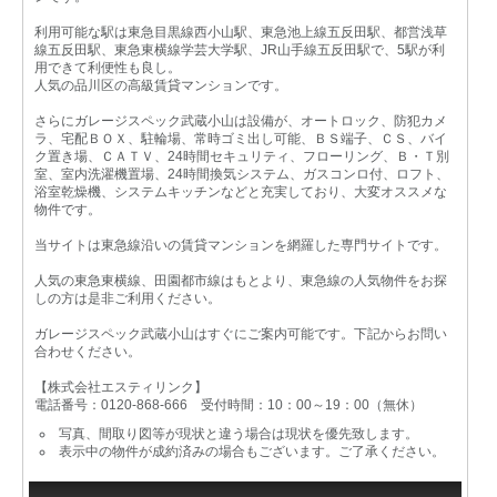
利用可能な駅は東急目黒線西小山駅、東急池上線五反田駅、都営浅草
線五反田駅、東急東横線学芸大学駅、JR山手線五反田駅で、5駅が利
用できて利便性も良し。
人気の品川区の高級賃貸マンションです。
さらにガレージスペック武蔵小山は設備が、オートロック、防犯カメ
ラ、宅配ＢＯＸ、駐輪場、常時ゴミ出し可能、ＢＳ端子、ＣＳ、バイ
ク置き場、ＣＡＴＶ、24時間セキュリティ、フローリング、Ｂ・Ｔ別
室、室内洗濯機置場、24時間換気システム、ガスコンロ付、ロフト、
浴室乾燥機、システムキッチンなどと充実しており、大変オススメな
物件です。
当サイトは東急線沿いの賃貸マンションを網羅した専門サイトです。
人気の東急東横線、田園都市線はもとより、東急線の人気物件をお探
しの方は是非ご利用ください。
ガレージスペック武蔵小山はすぐにご案内可能です。下記からお問い
合わせください。
【株式会社エスティリンク】
電話番号：0120-868-666 受付時間：10：00～19：00（無休）
写真、間取り図等が現状と違う場合は現状を優先致します。
表示中の物件が成約済みの場合もございます。ご了承ください。