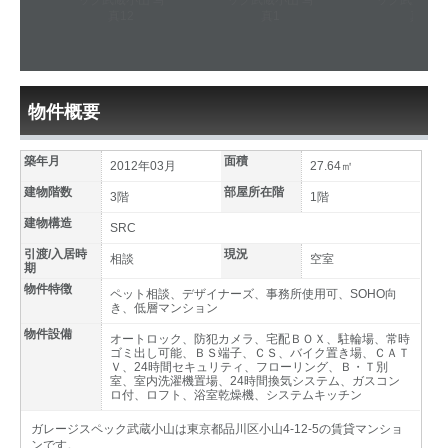
物件概要
築年月
面積
2012年03月
27.64㎡
建物階数
部屋所在階
3階
1階
建物構造
SRC
引渡/入居時
現況
相談
空室
期
物件特徴
ペット相談、デザイナーズ、事務所使用可、SOHO向
き、低層マンション
物件設備
オートロック、防犯カメラ、宅配ＢＯＸ、駐輪場、常時
ゴミ出し可能、ＢＳ端子、ＣＳ、バイク置き場、ＣＡＴ
Ｖ、24時間セキュリティ、フローリング、Ｂ・Ｔ別
室、室内洗濯機置場、24時間換気システム、ガスコン
ロ付、ロフト、浴室乾燥機、システムキッチン
ガレージスペック武蔵小山は東京都品川区小山4-12-5の賃貸マンショ
ンです。