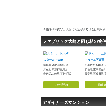
※物件掲載内容と現況に相違がある場合は現況を
ファブリック大崎と同じ駅の物
スタールト大崎
ドゥーエ五反田
築年数:2015年08月築
築年数:2004年03
所在地:東京都品川区
所在地:東京都品
最寄駅:大崎駅 下神明駅
最寄駅:五反田駅 
→物件詳細
→物件
デザイナーズマンション