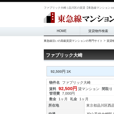
ファブリック大崎 | 品川区の賃貸【東急線マンション.c
Main menu
HOME
賃貸物件検索
>
東急線沿いの高級賃貸マンションの専門サイト
賃貸
ファブリック大崎
92,500円 1K
物件名
ファブリック大崎
92,500円
賃料
貸マンション
間取り
管理費
7,000円
敷金
1ヶ月
礼金
1ヶ月
所在地
東京都
品川区
西