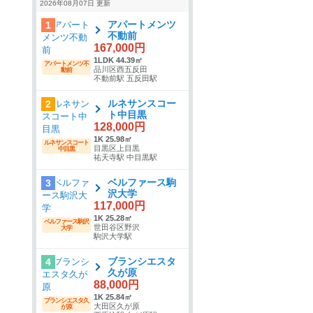
2026年08月07日 更新
アパートメンツ
1
不動前
167,000円
1LDK 44.39㎡
アパートメンツ不
品川区西五反田
動前
不動前駅 五反田駅
ルネサンスコー
2
ト中目黒
128,000円
1K 25.98㎡
ルネサンスコート
目黒区上目黒
中目黒
祐天寺駅 中目黒駅
ベルファース駒
3
沢大学
117,000円
1K 25.28㎡
ベルファース駒沢
世田谷区野沢
大学
駒沢大学駅
ブランシエスタ
4
久が原
88,000円
1K 25.84㎡
ブランシエスタ久
大田区久が原
が原