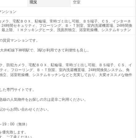
現況
空室
マンション
カメラ、宅配ＢＯＸ、駐輪場、常時ゴミ出し可能、ＢＳ端子、ＣＳ、インターネ
、24時間セキュリティ、フローリング、Ｂ・Ｔ別室、室内洗濯機置場、24時間換
、最上階、ＩＨクッキングヒータ、洗面所独立、浴室乾燥機、システムキッチン
3の賃貸マンションです。
急大井町線下神明駅で、3駅が利用できて利便性も良し。
ク、防犯カメラ、宅配ＢＯＸ、駐輪場、常時ゴミ出し可能、ＢＳ端子、ＣＳ、イ
リティ、フローリング、Ｂ・Ｔ別室、室内洗濯機置場、24時間換気システム、角
独立、浴室乾燥機、システムキッチンなどと充実しており、大変オススメな物件
した専門サイトです。
急線の人気物件をお探しの方は是非ご利用ください。
記からお問い合わせください。
0～19：00（無休）
を優先致します。
す。ご了承ください。