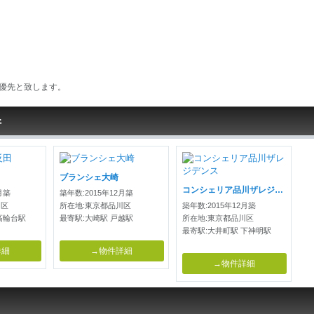
優先と致します。
件
ブランシェ大崎
コンシェリア品川ザレジデンス
月築
築年数:2015年12月築
川区
所在地:東京都品川区
築年数:2015年12月築
高輪台駅
最寄駅:大崎駅 戸越駅
所在地:東京都品川区
最寄駅:大井町駅 下神明駅
詳細
→物件詳細
→物件詳細