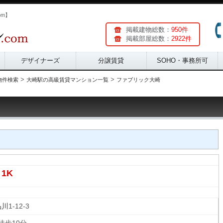
om】
掲載建物総数：
950件
掲載部屋総数：
2922件
デザイナーズ
分譲賃貸
SOHO・事務所可
>
>
物件検索
大崎駅の高級賃貸マンション一覧
ファブリック大崎
1K
品川
1-12-3