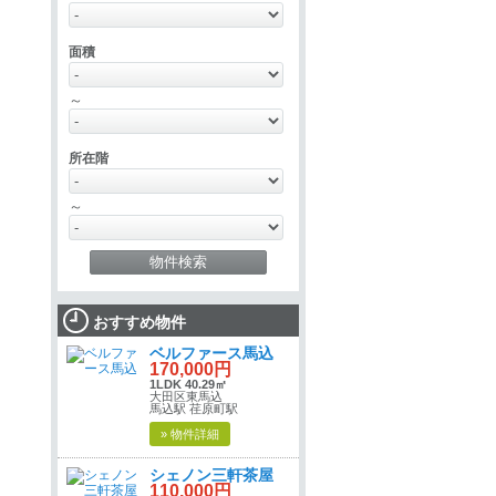
面積
～
所在階
～
おすすめ物件
ベルファース馬込
170,000円
1LDK 40.29㎡
大田区東馬込
馬込駅 荏原町駅
» 物件詳細
シェノン三軒茶屋
110,000円