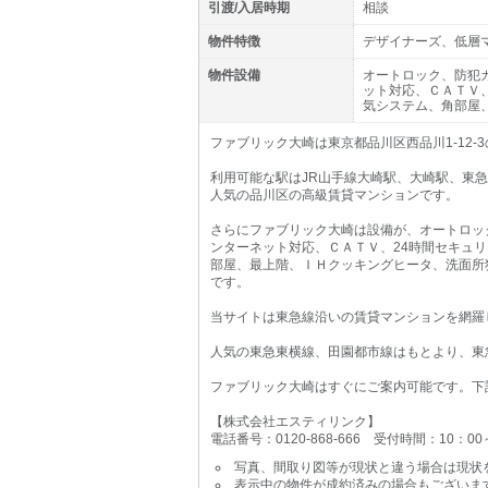
引渡/入居時期
相談
物件特徴
デザイナーズ、低層
物件設備
オートロック、防犯
ット対応、ＣＡＴＶ
気システム、角部屋
ファブリック大崎は東京都品川区西品川1-12-
利用可能な駅はJR山手線大崎駅、大崎駅、東
人気の品川区の高級賃貸マンションです。
さらにファブリック大崎は設備が、オートロッ
ンターネット対応、ＣＡＴＶ、24時間セキュ
部屋、最上階、ＩＨクッキングヒータ、洗面所
です。
当サイトは東急線沿いの賃貸マンションを網羅
人気の東急東横線、田園都市線はもとより、東
ファブリック大崎はすぐにご案内可能です。下
【株式会社エスティリンク】
電話番号：0120-868-666 受付時間：10：0
写真、間取り図等が現状と違う場合は現状
表示中の物件が成約済みの場合もございま