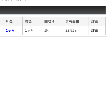
）
礼金
敷金
間取り
専有面積
詳細
1ヶ月
1ヶ月
1K
22.51㎡
詳細