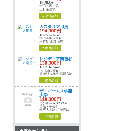
1K 25.3㎡
世田谷区上馬
三軒茶屋駅
» 物件詳細
カスタリア用賀
194,000円
1LDK 59.61㎡
世田谷区玉川台
用賀駅 上野毛駅
» 物件詳細
レジディア南雪谷
138,000円
1LDK 42.54㎡
大田区南雪谷
雪が谷大塚駅 石川台駅
» 物件詳細
ザ・パームス学芸
大学
118,000円
ワンルーム 27.24㎡
目黒区中央町
学芸大学駅 祐天寺駅
» 物件詳細
市区名から探す