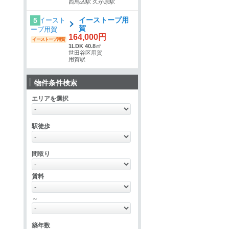
西馬込駅 久が原駅
イーストープ用
5
賀
164,000円
イーストープ用賀
1LDK 40.8㎡
世田谷区用賀
用賀駅
物件条件検索
エリアを選択
駅徒歩
間取り
賃料
～
築年数