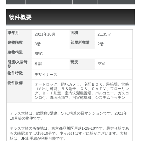
物件概要
築年月
面積
2021年10月
21.35㎡
建物階数
部屋所在階
8階
2階
建物構造
SRC
引渡/入居時
現況
相談
空室
期
物件特徴
デザイナーズ
物件設備
オートロック、防犯カメラ、宅配ＢＯＸ、駐輪場、常時
ゴミ出し可能、ＢＳ端子、ＣＳ、ＣＡＴＶ、フローリン
グ、Ｂ・Ｔ別室、室内洗濯機置場、バルコニー、ガスコ
ンロ付、洗面所独立、浴室乾燥機、システムキッチン
テラス大崎は、総階数8階建、SRC構造の貸マンションです。2021年
10月築の物件です。
テラス大崎の所在地は、東京都品川区戸越1-29-10です。最寄り駅であ
る大崎駅までは徒歩10分で、少々歩けばすぐに駅がございます。大崎
駅は、JR山手線が利用可能です。