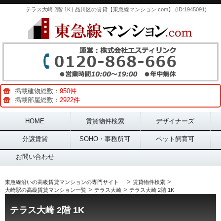
テラス大崎 2階 1K | 品川区の賃貸【東急線マンション.com】 (ID:1945091)
掲載建物総数：
950件
掲載部屋総数：
2922件
Main menu
HOME
賃貸物件検索
デザイナーズ
分譲賃貸
SOHO・事務所可
ペット飼育可
お問い合わせ
>
>
東急線沿いの高級賃貸マンションの専門サイト
賃貸物件検索
>
>
大崎駅の高級賃貸マンション一覧
テラス大崎
テラス大崎 2階 1K
テラス大崎 2階 1K