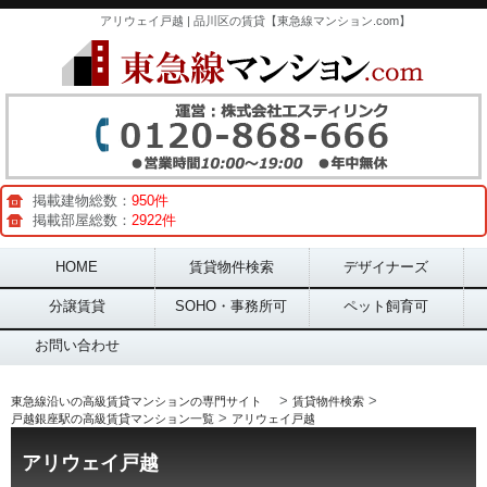
アリウェイ戸越 | 品川区の賃貸【東急線マンション.com】
掲載建物総数：
950件
掲載部屋総数：
2922件
Main menu
HOME
賃貸物件検索
デザイナーズ
分譲賃貸
SOHO・事務所可
ペット飼育可
お問い合わせ
>
>
東急線沿いの高級賃貸マンションの専門サイト
賃貸物件検索
>
戸越銀座駅の高級賃貸マンション一覧
アリウェイ戸越
アリウェイ戸越