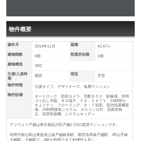
物件概要
築年月
面積
2014年11月
42.67㎡
建物階数
部屋所在階
4階
1階
建物構造
SRC
引渡/入居時
現況
相談
空室
期
物件特徴
分譲タイプ、デザイナーズ、低層マンション
物件設備
オートロック、防犯カメラ、宅配ＢＯＸ、駐輪場、常時
ゴミ出し可能、ＢＳ端子、ＣＳ、ＣＡＴＶ、24時間セ
キュリティ、フローリング、Ｂ・Ｔ別室、室内洗濯機置
場、24時間換気システム、ガスコンロ付、洗面所独
立、浴室乾燥機、システムキッチン
アリウェイ戸越は東京都品川区戸越1-23の賃貸マンションです。
利用可能な駅は東急池上線戸越銀座駅、都営浅草線戸越駅、JR山手線
大崎駅、大崎駅で、4駅が利用できて利便性も良し。