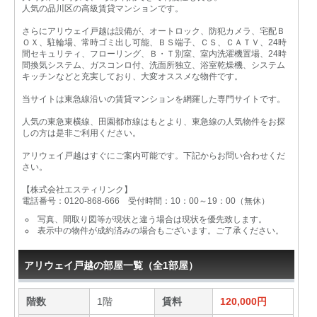
人気の品川区の高級賃貸マンションです。
さらにアリウェイ戸越は設備が、オートロック、防犯カメラ、宅配Ｂ
ＯＸ、駐輪場、常時ゴミ出し可能、ＢＳ端子、ＣＳ、ＣＡＴＶ、24時
間セキュリティ、フローリング、Ｂ・Ｔ別室、室内洗濯機置場、24時
間換気システム、ガスコンロ付、洗面所独立、浴室乾燥機、システム
キッチンなどと充実しており、大変オススメな物件です。
当サイトは東急線沿いの賃貸マンションを網羅した専門サイトです。
人気の東急東横線、田園都市線はもとより、東急線の人気物件をお探
しの方は是非ご利用ください。
アリウェイ戸越はすぐにご案内可能です。下記からお問い合わせくだ
さい。
【株式会社エスティリンク】
電話番号：0120-868-666 受付時間：10：00～19：00（無休）
写真、間取り図等が現状と違う場合は現状を優先致します。
表示中の物件が成約済みの場合もございます。ご了承ください。
アリウェイ戸越の部屋一覧（全1部屋）
階数
1階
賃料
120,000円