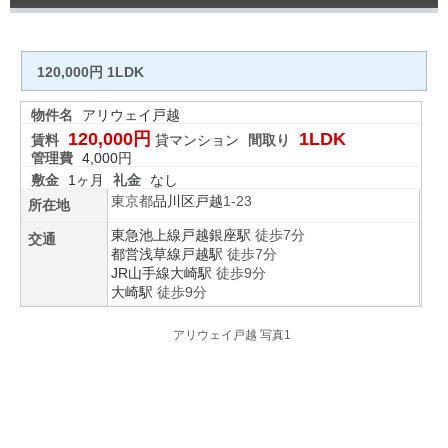
120,000円 1LDK
物件名
アリウェイ戸越
120,000円
1LDK
賃料
貸マンション
間取り
管理費
4,000円
敷金
1ヶ月
礼金
なし
東京都
品川区
戸越
1-23
所在地
東急池上線
戸越銀座駅
徒歩7分
交通
都営浅草線
戸越駅
徒歩7分
JR山手線
大崎駅
徒歩9分
大崎駅
徒歩9分