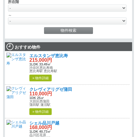
所在階
～
おすすめ物件
エルスタンザ恵比寿
215,000円
1LDK 33.49㎡
渋谷区恵比寿南
恵比寿駅 恵比寿駅
» 物件詳細
クレヴィアリグゼ蒲田
110,000円
1DK 25㎡
大田区西蒲田
蒲田駅 蓮沼駅
» 物件詳細
シェル品川戸越
168,000円
1LDK 40.73㎡
品川区荏原