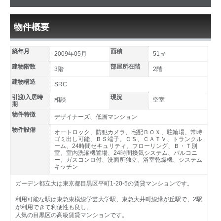
物件概要
築年月
面積
2009年05月
51㎡
建物階数
部屋所在階
3階
2階
建物構造
SRC
引渡/入居時
現況
相談
空室
期
物件特徴
デザイナーズ、低層マンション
物件設備
オートロック、防犯カメラ、宅配ＢＯＸ、駐輪場、常時
ゴミ出し可能、ＢＳ端子、ＣＳ、ＣＡＴＶ、トランクル
ーム、24時間セキュリティ、フローリング、Ｂ・Ｔ別
室、室内洗濯機置場、24時間換気システム、バルコニ
ー、ガスコンロ付、洗面所独立、浴室乾燥機、システム
キッチン
ガーデン都立大は東京都目黒区平町1-20-5の賃貸マンションです。
利用可能な駅は東急東横線学芸大学駅、東急大井町線緑が丘駅で、2駅
が利用できて利便性も良し。
人気の目黒区の高級賃貸マンションです。