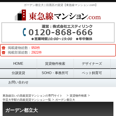
ガーデン都立大 | 目黒区の賃貸【東急線マンション.com】
掲載建物総数：
950件
掲載部屋総数：
2922件
Main menu
HOME
賃貸物件検索
デザイナーズ
分譲賃貸
SOHO・事務所可
ペット飼育可
お問い合わせ
>
>
東急線沿いの高級賃貸マンションの専門サイト
賃貸物件検索
>
学芸大学駅の高級賃貸マンション一覧
ガーデン都立大
ガーデン都立大