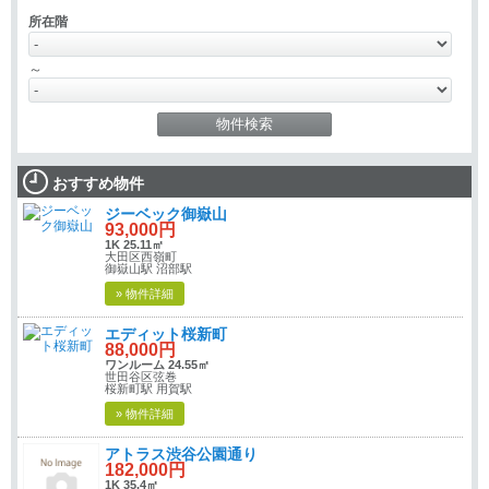
所在階
～
おすすめ物件
ジーベック御嶽山
93,000円
1K 25.11㎡
大田区西嶺町
御嶽山駅 沼部駅
» 物件詳細
エディット桜新町
88,000円
ワンルーム 24.55㎡
世田谷区弦巻
桜新町駅 用賀駅
» 物件詳細
アトラス渋谷公園通り
182,000円
1K 35.4㎡