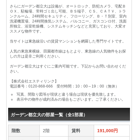
さらにガーデン都立大は設備が、オートロック、防犯カメラ、宅配Ｂ
ＯＸ、駐輪場、常時ゴミ出し可能、ＢＳ端子、ＣＳ、ＣＡＴＶ、トラ
ンクルーム、24時間セキュリティ、フローリング、Ｂ・Ｔ別室、室内
洗濯機置場、24時間換気システム、バルコニー、ガスコンロ付、洗面
所独立、浴室乾燥機、システムキッチンなどと充実しており、大変オ
ススメな物件です。
当サイトは東急線沿いの賃貸マンションを網羅した専門サイトです。
人気の東急東横線、田園都市線はもとより、東急線の人気物件をお探
しの方は是非ご利用ください。
ガーデン都立大はすぐにご案内可能です。下記からお問い合わせくだ
さい。
【株式会社エスティリンク】
電話番号：0120-868-666 受付時間：10：00～19：00（無休）
写真、間取り図等が現状と違う場合は現状を優先致します。
表示中の物件が成約済みの場合もございます。ご了承ください。
ガーデン都立大の部屋一覧（全1部屋）
階数
2階
賃料
191,000円