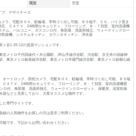
現況
空室
イプ、デザイナーズ
カメラ、宅配ＢＯＸ、駐輪場、常時ゴミ出し可能、ＢＳ端子、ＣＳ、バイク置き
対応、ＣＡＴＶ、24時間セキュリティ、フローリング、Ｂ・Ｔ別室、室内洗濯機
システム、バルコニー、ガスコンロ付、角部屋、洗面所独立、ウォークインクロー
室乾燥機、システムキッチン、カウンタキッチン、浄水器
谷1-35-12の賃貸マンションです。
東京メトロ千代田線代々木公園駅、JR山手線渋谷駅、渋谷駅、京王井の頭線神
駅、東京メトロ銀座線渋谷駅、東京メトロ半蔵門線渋谷駅、東京メトロ副都心線
、オートロック、防犯カメラ、宅配ＢＯＸ、駐輪場、常時ゴミ出し可能、ＢＳ端
、ＣＡＴＶ、24時間セキュリティ、フローリング、Ｂ・Ｔ別室、室内洗濯機置
コンロ付、角部屋、洗面所独立、ウォークインクローゼット、床暖房、浴室乾燥
水器などと充実しており、大変オススメな物件です。
した専門サイトです。
急線の人気物件をお探しの方は是非ご利用ください。
可能です。下記からお問い合わせください。