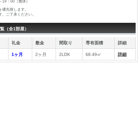
0～19：00（無休）
を優先致します。
す。ご了承ください。
覧（全1部屋）
礼金
敷金
間取り
専有面積
詳細
1ヶ月
2ヶ月
2LDK
68.49㎡
詳細