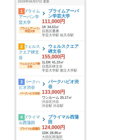
2026年08月07日 更新
プライムアーバ
1
ン学芸大学
111,000円
1K 34.53㎡
プライムアーバン
目黒区鷹番
学芸大学
学芸大学駅 祐天寺駅
ウェルスクエア
2
碑文谷
155,000円
1LDK 41.33㎡
ウェルスクエア碑
目黒区碑文谷
文谷
学芸大学駅 都立大学駅
パークハビオ渋
3
谷
133,000円
パークハビオ渋谷
ワンルーム 25.17㎡
渋谷区渋谷
渋谷駅 渋谷駅
プライマル西蒲
4
田
124,000円
プライマル西蒲田
1DK 28.95㎡
大田区西蒲田