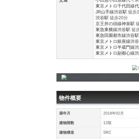
交通
小田急小田原線
代々木
東京メトロ千代田線
代
JR山手線
渋谷駅
徒歩2
渋谷駅
徒歩20分
京王井の頭線
神泉駅
徒
東急東横線
渋谷駅
徒歩
東急田園都市線
渋谷駅
東京メトロ銀座線
渋谷
東京メトロ半蔵門線
渋
東京メトロ副都心線
渋
物件概要
築年月
2018年02月
建物階数
12階
建物構造
SRC