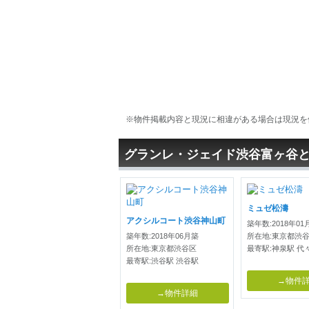
※物件掲載内容と現況に相違がある場合は現況を
グランレ・ジェイド渋谷富ヶ谷
ミュゼ松濤
アクシルコート渋谷神山町
築年数:2018年01
築年数:2018年06月築
所在地:東京都渋
所在地:東京都渋谷区
最寄駅:神泉駅 代
最寄駅:渋谷駅 渋谷駅
→物件
→物件詳細