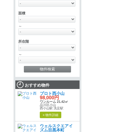
面積
～
所在階
～
おすすめ物件
プロト西小山
98,000円
ワンルーム 21.42㎡
品川区小山
西小山駅 洗足駅
» 物件詳細
ウェルスクエアイ
ズム目黒本町