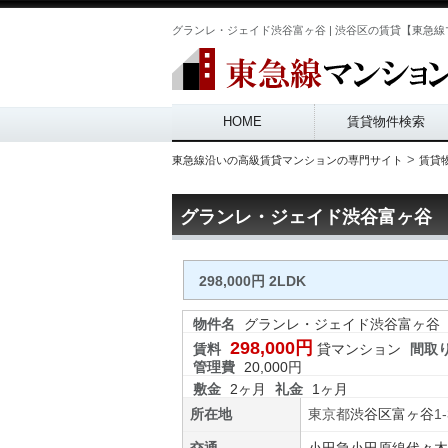
グランレ・ジェイド渋谷富ヶ谷 | 渋谷区の賃貸【東急線マ
Main menu
HOME
賃貸物件検索
>
東急線沿いの高級賃貸マンションの専門サイト
賃貸
グランレ・ジェイド渋谷富ヶ谷
298,000円 2LDK
物件名
グランレ・ジェイド渋谷富ヶ谷
298,000円
賃料
貸マンション
間取
管理費
20,000円
敷金
2ヶ月
礼金
1ヶ月
所在地
東京都
渋谷区
富ヶ谷
1