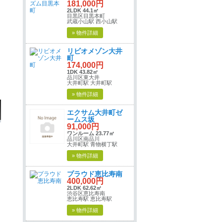
181,000円
2LDK 44.1㎡
目黒区目黒本町
武蔵小山駅 西小山駅
» 物件詳細
リビオメゾン大井
町
174,000円
1DK 43.82㎡
品川区東大井
大井町駅 大井町駅
» 物件詳細
エクサム大井町ゼ
ームス坂
91,000円
ワンルーム 23.77㎡
品川区南品川
大井町駅 青物横丁駅
» 物件詳細
プラウド恵比寿南
400,000円
2LDK 62.62㎡
渋谷区恵比寿南
恵比寿駅 恵比寿駅
» 物件詳細