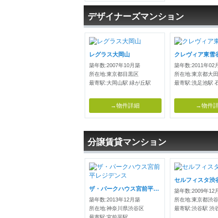
デザイナーズマンション
レグラス大岡山
クレヴィア東雪
築年数:2007年10月築
築年数:2011年02
所在地:東京都目黒区
所在地:東京都大
最寄駅:大岡山駅 緑が丘駅
最寄駅:洗足池駅 
→物件詳細
→物件
分譲賃貸マンション
セルフィスタ渋
ザ・パークハウス宮前平レジデンス
築年数:2009年12
築年数:2013年12月築
所在地:東京都渋
所在地:神奈川県渋谷区
最寄駅:渋谷駅 渋
最寄駅:宮前平駅