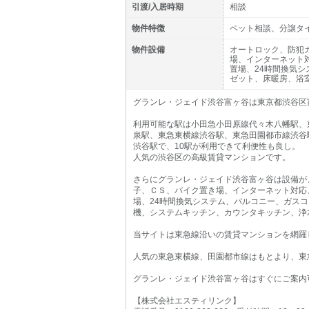
引渡/入居時期
相談
物件特徴
ペット相談、分譲タ
物件設備
オートロック、防犯
場、インターネット
置場、24時間換気
ゼット、床暖房、浴
グランレ・ジェイド渋谷富ヶ谷は東京都渋谷区富ヶ
利用可能な駅は小田急小田原線代々木八幡駅、
泉駅、東急東横線渋谷駅、東急田園都市線渋谷
渋谷駅で、10駅が利用できて利便性も良し。
人気の渋谷区の高級賃貸マンションです。
さらにグランレ・ジェイド渋谷富ヶ谷は設備が
子、ＣＳ、バイク置き場、インターネット対応
場、24時間換気システム、バルコニー、ガス
機、システムキッチン、カウンタキッチン、浄
当サイトは東急線沿いの賃貸マンションを網羅
人気の東急東横線、田園都市線はもとより、東
グランレ・ジェイド渋谷富ヶ谷はすぐにご案内
【株式会社エスティリンク】