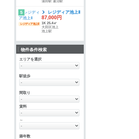
蒲田駅 蓮沼駅
レジディア池上Ⅱ
5
87,000円
1K 25.4㎡
レジディア池上Ⅱ
大田区池上
池上駅
物件条件検索
エリアを選択
駅徒歩
間取り
賃料
～
築年数