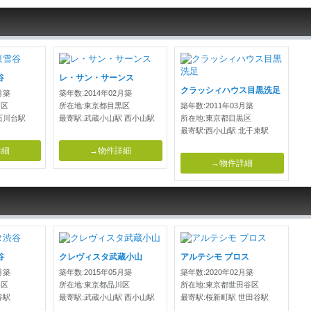
谷
レ・サン・サーンス
クラッシィハウス目黒洗足
月築
築年数:2014年02月築
田区
所在地:東京都目黒区
築年数:2011年03月築
石川台駅
最寄駅:武蔵小山駅 西小山駅
所在地:東京都目黒区
最寄駅:西小山駅 北千束駅
詳細
→物件詳細
→物件詳細
谷
クレヴィスタ武蔵小山
アルテシモ ブロス
月築
築年数:2015年05月築
築年数:2020年02月築
谷区
所在地:東京都品川区
所在地:東京都世田谷区
谷駅
最寄駅:武蔵小山駅 西小山駅
最寄駅:桜新町駅 世田谷駅