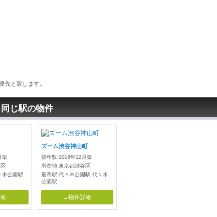
優先と致します。
と同じ駅の物件
ズーム渋谷神山町
月築
築年数:2018年12月築
谷区
所在地:東京都渋谷区
々木公園駅
最寄駅:代々木公園駅 代々木
公園駅
詳細
→物件詳細