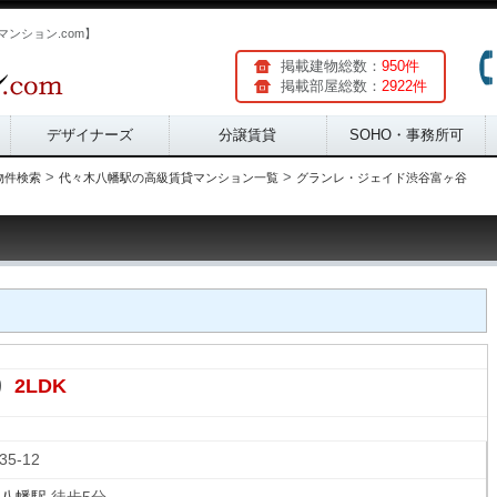
ンション.com】
掲載建物総数：
950件
掲載部屋総数：
2922件
デザイナーズ
分譲賃貸
SOHO・事務所可
>
>
物件検索
代々木八幡駅の高級賃貸マンション一覧
グランレ・ジェイド渋谷富ヶ谷
2LDK
り
-35-12