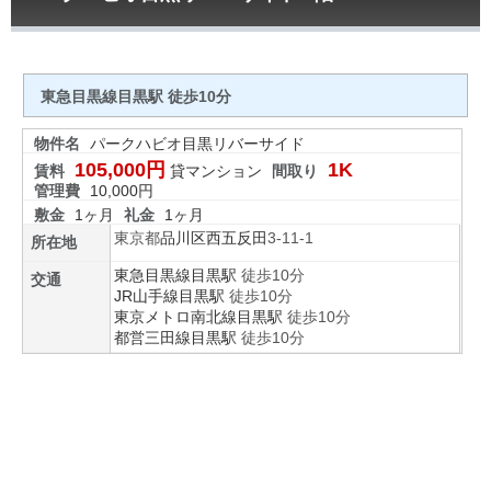
東急目黒線目黒駅 徒歩10分
物件名
パークハビオ目黒リバーサイド
105,000円
1K
賃料
貸マンション
間取り
管理費
10,000円
敷金
1ヶ月
礼金
1ヶ月
東京都
品川区
西五反田
3-11-1
所在地
東急目黒線
目黒駅
徒歩10分
交通
JR山手線
目黒駅
徒歩10分
東京メトロ南北線
目黒駅
徒歩10分
都営三田線
目黒駅
徒歩10分