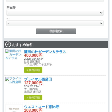
所在階
～
おすすめ物件
瀬田の杜ガーデン＆テラス
400,000円
2LDK 104.54㎡
世田谷区瀬田
二子玉川駅 二子玉川駅
» 物件詳細
プライマル西蒲田
127,000円
1DK 28.73㎡
大田区西蒲田
蒲田駅 蓮沼駅
» 物件詳細
ウエストコート恵比寿
108,000円