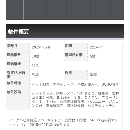
物件概要
築年月
面積
2015年02月
22.54㎡
建物階数
部屋所在階
10階
5階
建物構造
SRC
引渡/入居時
現況
相談
空室
期
物件特徴
ペット相談、デザイナーズ、事務所使用可、SOHO向き
物件設備
オートロック、防犯カメラ、宅配ＢＯＸ、駐輪場、常時
ゴミ出し可能、ＢＳ端子、ＣＳ、ＣＡＴＶ、フローリン
グ、Ｂ・Ｔ別室、室内洗濯機置場、バルコニー、ガスコ
ンロ付、洗面所独立、浴室乾燥機、システムキッチン
パークハビオ目黒リバーサイドは、総階数10階建、SRC構造の貸マン
ションです。2015年02月築の物件です。