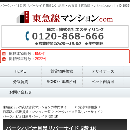
パークハビオ目黒リバーサイド 5階 1K | 品川区の賃貸【東急線マンション.com】 (ID:19379
掲載建物総数：
950件
掲載部屋総数：
2922件
Main menu
HOME
賃貸物件検索
デザイナーズ
分譲賃貸
SOHO・事務所可
ペット飼育可
お問い合わせ
>
>
東急線沿いの高級賃貸マンションの専門サイト
賃貸物件検索
>
>
目黒駅の高級賃貸マンション一覧
パークハビオ目黒リバーサイド
パークハビオ目黒リバーサイド 5階 1K
パークハビオ目黒リバーサイド 5階 1K