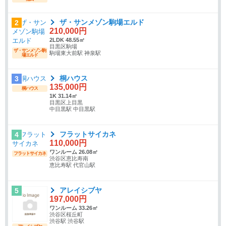
ザ・サンメゾン駒場エルド
2
210,000円
2LDK 48.55㎡
目黒区駒場
ザ・サンメゾン駒
駒場東大前駅 神泉駅
場エルド
桐ハウス
3
135,000円
桐ハウス
1K 31.14㎡
目黒区上目黒
中目黒駅 中目黒駅
フラットサイカネ
4
110,000円
ワンルーム 26.08㎡
フラットサイカネ
渋谷区恵比寿南
恵比寿駅 代官山駅
アレイシブヤ
5
197,000円
ワンルーム 33.26㎡
渋谷区桜丘町
渋谷駅 渋谷駅