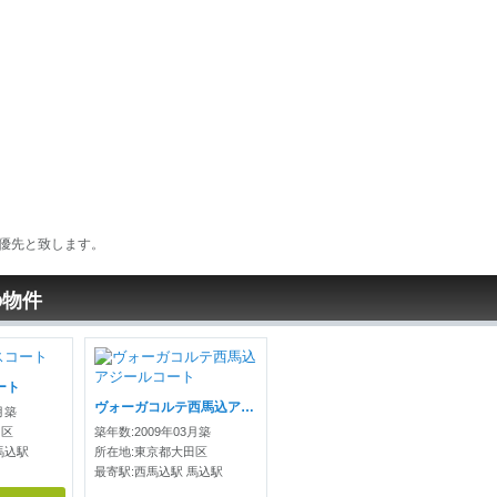
優先と致します。
の物件
ート
ヴォーガコルテ西馬込アジールコート
月築
田区
築年数:2009年03月築
馬込駅
所在地:東京都大田区
最寄駅:西馬込駅 馬込駅