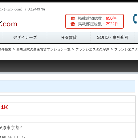
.com】 (ID:1944976)
掲載建物総数：
950件
掲載部屋総数：
2922件
デザイナーズ
分譲賃貸
SOHO・事務所可
>
>
>
物件検索
西馬込駅の高級賃貸マンション一覧
ブランシエスタ久が原
ブランシエスタ久
1K
が原
東京都2-