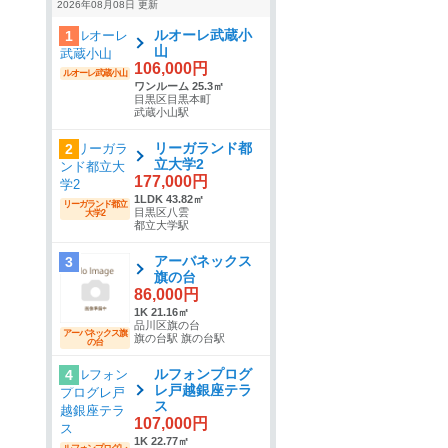
2026年08月08日 更新
ルオーレ武蔵小
1
山
106,000円
ルオーレ武蔵小山
ワンルーム 25.3㎡
目黒区目黒本町
武蔵小山駅
リーガランド都
2
立大学2
177,000円
1LDK 43.82㎡
リーガランド都立
目黒区八雲
大学2
都立大学駅
アーバネックス
3
旗の台
86,000円
1K 21.16㎡
品川区旗の台
アーバネックス旗
旗の台駅 旗の台駅
の台
ルフォンプログ
4
レ戸越銀座テラ
ス
107,000円
1K 22.77㎡
ルフォンプログレ