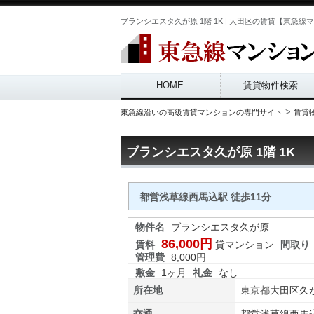
ブランシエスタ久が原 1階 1K | 大田区の賃貸【東急線マンション
Main menu
HOME
賃貸物件検索
>
東急線沿いの高級賃貸マンションの専門サイト
賃貸
ブランシエスタ久が原 1階 1K
都営浅草線西馬込駅 徒歩11分
物件名
ブランシエスタ久が原
86,000円
賃料
貸マンション
間取り
管理費
8,000円
敷金
1ヶ月
礼金
なし
所在地
東京都
大田区
久