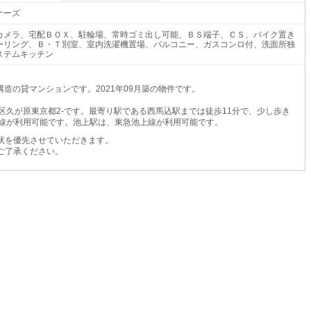
ナーズ
カメラ、宅配ＢＯＸ、駐輪場、常時ゴミ出し可能、ＢＳ端子、ＣＳ、バイク置き
ーリング、Ｂ・Ｔ別室、室内洗濯機置場、バルコニー、ガスコンロ付、洗面所独
ステムキッチン
造の貸マンションです。2021年09月築の物件です。
区久が原東京都2-です。最寄り駅である西馬込駅までは徒歩11分で、少し歩き
線が利用可能です。池上駅は、東急池上線が利用可能です。
状を優先させていただきます。
ご了承ください。