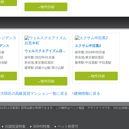
詳細
→物件詳細
デンス
エクサム中目黒2
ウェルスクエアイズム目黒本町
月築
築年数:2019年09月築
谷区
築年数:2022年01月築
所在地:東京都目黒区
渋谷駅
所在地:東京都目黒区
最寄駅:中目黒駅 中目黒駅
最寄駅:武蔵小山駅 西小山駅
詳細
→物件詳細
→物件詳細
>大田区の高級賃貸マンション一覧に戻る
>建物情報に戻る
。【04月11日更新】西馬込駅が利用できます。この物件はペット相談、デザイナーズです。ぜひお気
分譲賃貸特集
SOHO特集
ペット飼育可