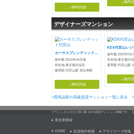
→物件
→物件詳細
デザイナーズマンション
KDX代官山レジ
カーサスプレンディッド代官山
築年数:2003年01
築年数:2015年05月築
所在地:東京都渋
所在地:東京都渋谷区
最寄駅:代官山駅 
最寄駅:代官山駅 恵比寿駅
→物件
→物件詳細
>西馬込駅の高級賃貸マンション一覧に戻る
ブランシエスタ久が原 1階 1Kの賃貸マンション情報です
東急東横線
HOME
賃貸物件検索
デザイナーズ特集