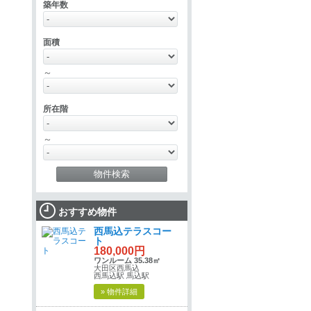
築年数
面積
～
所在階
～
おすすめ物件
西馬込テラスコー
ト
180,000円
ワンルーム 35.38㎡
大田区西馬込
西馬込駅 馬込駅
» 物件詳細