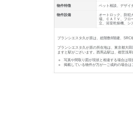
物件特徴
ペット相談、デザイ
物件設備
オートロック、防犯
場、ＣＡＴＶ、フロ
立、浴室乾燥機、シ
ブランシエスタ久が原は、総階数8階建、SRC構
ブランシエスタ久が原の所在地は、東京都大田
ますと駅がございます。西馬込駅は、都営浅草
写真や間取り図が現状と相違する場合は現
掲載している物件が万が一ご成約の場合は