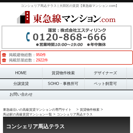
コンシェリア馬込テラス | 大田区の賃貸【東急線マンション.com】
掲載建物総数：
950件
掲載部屋総数：
2922件
Main menu
HOME
賃貸物件検索
デザイナーズ
分譲賃貸
SOHO・事務所可
ペット飼育可
お問い合わせ
>
>
東急線沿いの高級賃貸マンションの専門サイト
賃貸物件検索
>
馬込駅の高級賃貸マンション一覧
コンシェリア馬込テラス
コンシェリア馬込テラス