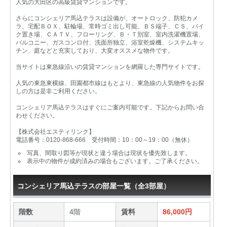
人気の大田区の高級賃貸マンションです。
さらにコンシェリア馬込テラスは設備が、オートロック、防犯カメ
ラ、宅配ＢＯＸ、駐輪場、常時ゴミ出し可能、ＢＳ端子、ＣＳ、バイ
ク置き場、ＣＡＴＶ、フローリング、Ｂ・Ｔ別室、室内洗濯機置場、
バルコニー、ガスコンロ付、洗面所独立、浴室乾燥機、システムキッ
チン、庭などと充実しており、大変オススメな物件です。
当サイトは東急線沿いの賃貸マンションを網羅した専門サイトです。
人気の東急東横線、田園都市線はもとより、東急線の人気物件をお探
しの方は是非ご利用ください。
コンシェリア馬込テラスはすぐにご案内可能です。下記からお問い合
わせください。
【株式会社エスティリンク】
電話番号：0120-868-666 受付時間：10：00～19：00（無休）
写真、間取り図等が現状と違う場合は現状を優先致します。
表示中の物件が成約済みの場合もございます。ご了承ください。
コンシェリア馬込テラスの部屋一覧（全3部屋）
階数
4階
賃料
86,000円