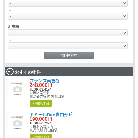
～
所在階
～
おすすめ物件
ブランズ南雪谷
248,000円
3LDK 69.41㎡
大田区南雪谷
雪が谷大塚駅 御嶽山駅
» 物件詳細
ドミールDuo自由が丘
190,000円
1LDK 50.73㎡
世田谷区等々力
九品仏駅 尾山台駅
» 物件詳細