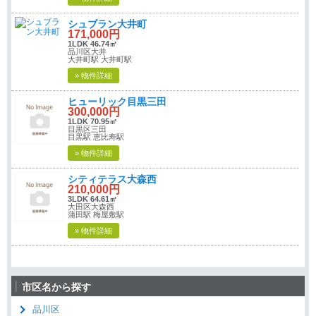
シュブラン大井町
171,000円
1LDK 46.74㎡
品川区大井
大井町駅 大井町駅
» 物件詳細
ヒューリック目黒三田
300,000円
1LDK 70.95㎡
目黒区三田
目黒駅 恵比寿駅
» 物件詳細
シティテラス大森西
210,000円
3LDK 64.61㎡
大田区大森西
蒲田駅 梅屋敷駅
» 物件詳細
市区名から探す
品川区