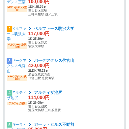
100,000円
1DK 25.79㎡
KDXレジデンス三
宿
世田谷区三宿
三軒茶屋駅 池ノ上駅
ベルファース駒沢大学
2
117,000円
1K 25.29㎡
世田谷区野沢
ベルファース駒沢
駒沢大学駅
大学
パークアクシス代官山
3
420,000円
2LDK 75.72㎡
渋谷区恵比寿西
パークアクシス代
代官山駅 恵比寿駅
官山
アルティザ池尻
4
114,000円
1K 26.08㎡
アルティザ池尻
世田谷区池尻
池尻大橋駅 三軒茶屋駅
ガーラ・ヒルズ不動前
5