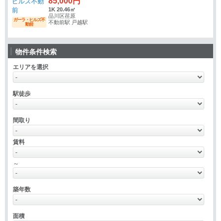
85,000円
1K 20.46㎡
品川区荏原
ガーラ・ヒルズ不
不動前駅 戸越駅
動前
物件条件検索
エリアを選択
駅徒歩
間取り
賃料
～
築年数
面積