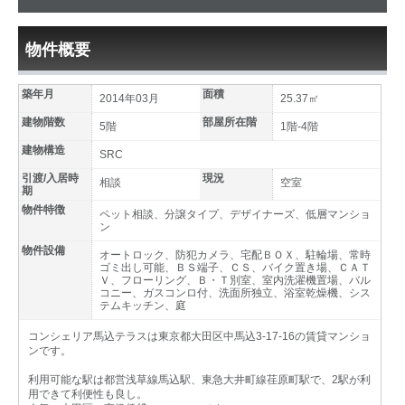
物件概要
築年月
面積
2014年03月
25.37㎡
建物階数
部屋所在階
5階
1階-4階
建物構造
SRC
引渡/入居時
現況
相談
空室
期
物件特徴
ペット相談、分譲タイプ、デザイナーズ、低層マンショ
ン
物件設備
オートロック、防犯カメラ、宅配ＢＯＸ、駐輪場、常時
ゴミ出し可能、ＢＳ端子、ＣＳ、バイク置き場、ＣＡＴ
Ｖ、フローリング、Ｂ・Ｔ別室、室内洗濯機置場、バル
コニー、ガスコンロ付、洗面所独立、浴室乾燥機、シス
テムキッチン、庭
コンシェリア馬込テラスは東京都大田区中馬込3-17-16の賃貸マンショ
ンです。
利用可能な駅は都営浅草線馬込駅、東急大井町線荏原町駅で、2駅が利
用できて利便性も良し。