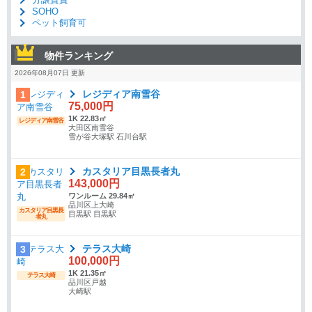
SOHO
ペット飼育可
物件ランキング
2026年08月07日 更新
レジディア南雪谷
1
75,000円
1K 22.83㎡
レジディア南雪谷
大田区南雪谷
雪が谷大塚駅 石川台駅
カスタリア目黒長者丸
2
143,000円
ワンルーム 29.84㎡
品川区上大崎
カスタリア目黒長
目黒駅 目黒駅
者丸
テラス大崎
3
100,000円
1K 21.35㎡
テラス大崎
品川区戸越
大崎駅