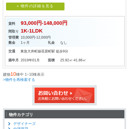
» 物件の詳細を見る
93,000円-148,000円
賃料
1K-1LDK
間取り
管理費
10,000円-12,000円
敷金
1ヶ月
礼金
なし
交通
東急大井町線
荏原町駅
徒歩9分
築年月
2019年01月
面積
25.92㎡-41.86㎡
10
建物
棟中 1~10棟表示
>物件を再検索する
物件カテゴリ
デザイナーズ
分譲賃貸