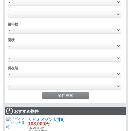
～
築年数
面積
～
所在階
～
おすすめ物件
リビオメゾン大井町
108,000円
1K 21.91㎡