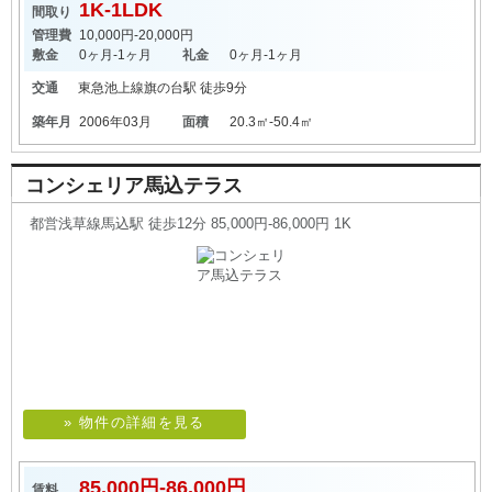
1K-1LDK
間取り
管理費
10,000円-20,000円
敷金
0ヶ月-1ヶ月
礼金
0ヶ月-1ヶ月
交通
東急池上線
旗の台駅
徒歩9分
築年月
2006年03月
面積
20.3㎡-50.4㎡
コンシェリア馬込テラス
都営浅草線馬込駅 徒歩12分 85,000円-86,000円 1K
» 物件の詳細を見る
85,000円-86,000円
賃料