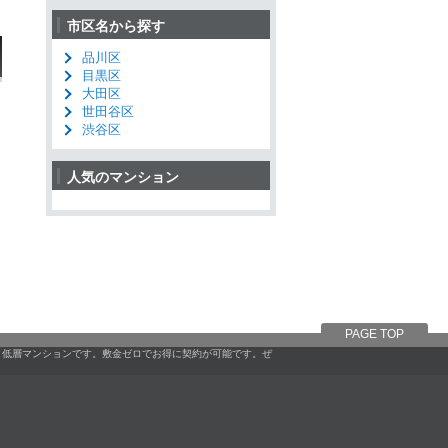
市区名から探す
品川区
目黒区
大田区
世田谷区
渋谷区
人気のマンション
PAGE TOP
、低層マンションです。敷金ゼロでお得に契約が可能です。ぜ