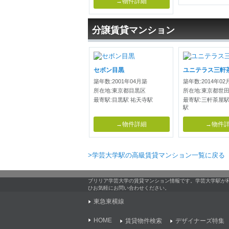
→物件詳細
分譲賃貸マンション
セボン目黒
ユニテラス三軒
築年数:2001年04月築
築年数:2014年02
所在地:東京都目黒区
所在地:東京都世
最寄駅:目黒駅 祐天寺駅
最寄駅:三軒茶屋駅
駅
→物件詳細
→物件
>学芸大学駅の高級賃貸マンション一覧に戻る
ブリリア学芸大学の賃貸マンション情報です。学芸大学駅が
ひお気軽にお問い合わせください。
東急東横線
HOME
賃貸物件検索
デザイナーズ特集