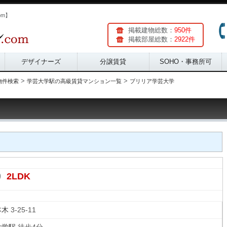
om】
掲載建物総数：
950件
掲載部屋総数：
2922件
デザイナーズ
分譲賃貸
SOHO・事務所可
>
>
物件検索
学芸大学駅の高級賃貸マンション一覧
ブリリア学芸大学
2LDK
り
本木
3-25-11