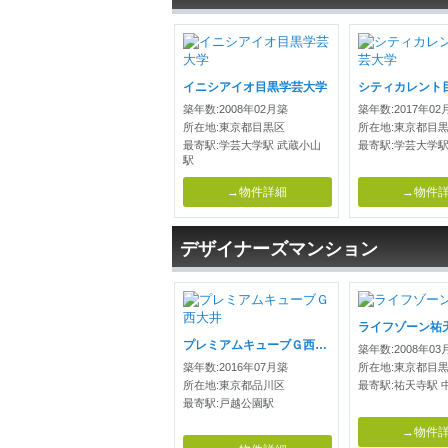
イニシアイオ目黒学芸大学
築年数:2008年02月築
築年数:2017年02
所在地:東京都目黒区
所在地:東京都目
最寄駅:学芸大学駅 武蔵小山
最寄駅:学芸大学駅
駅
→物件詳細
→物件
デザイナーズマンション
ライフゾーン祐
プレミアムキューブＧ西大井
築年数:2008年03
築年数:2016年07月築
所在地:東京都目
所在地:東京都品川区
最寄駅:祐天寺駅 
最寄駅:戸越公園駅
→物件