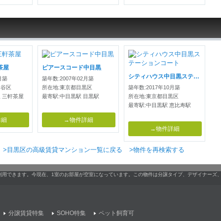
茶屋
ピアースコード中目黒
シティハウス中目黒ステーションコート
月築
築年数:2007年02月築
田谷区
所在地:東京都目黒区
築年数:2017年10月築
 三軒茶屋
最寄駅:中目黒駅 目黒駅
所在地:東京都目黒区
最寄駅:中目黒駅 恵比寿駅
詳細
→物件詳細
→物件詳細
>目黒区の高級賃貸マンション一覧に戻る
>物件を再検索する
利用できます。今現在、1室のお部屋が空室になっています。この物件は分譲タイプ、デザイナーズ
分譲賃貸特集
SOHO特集
ペット飼育可