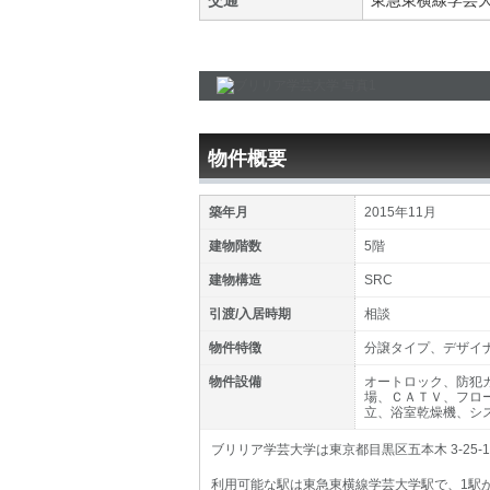
交通
東急東横線
学芸
物件概要
築年月
2015年11月
建物階数
5階
建物構造
SRC
引渡/入居時期
相談
物件特徴
分譲タイプ、デザイ
物件設備
オートロック、防犯
場、ＣＡＴＶ、フロ
立、浴室乾燥機、シ
ブリリア学芸大学は東京都目黒区五本木 3-25
利用可能な駅は東急東横線学芸大学駅で、1駅