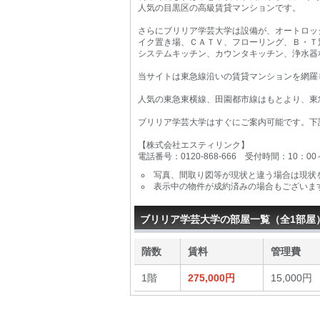
人気の目黒区の高級賃貸マンションです。
さらにブリリア学芸大学は設備が、オートロッ
イク置き場、ＣＡＴＶ、フローリング、Ｂ・Ｔ
システムキッチン、カウンタキッチン、浄水器
当サイトは東急線沿いの賃貸マンションを網羅
人気の東急東横線、田園都市線はもとより、東
ブリリア学芸大学はすぐにご案内可能です。下
【株式会社エスティリンク】
電話番号：0120-868-666 受付時間：10：0
写真、間取り図等が現状と違う場合は現状
表示中の物件が成約済みの場合もございま
ブリリア学芸大学の部屋一覧（全1部屋
階数
賃料
管理費
1階
275,000円
15,000円