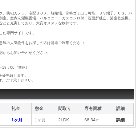
ク、防犯カメラ、宅配ＢＯＸ、駐輪場、常時ゴミ出し可能、ＢＳ端子、ＣＳ、バ
別室、室内洗濯機置場、バルコニー、ガスコンロ付、洗面所独立、浴室乾燥機、
などと充実しており、大変オススメな物件です。
した専門サイトです。
急線の人気物件をお探しの方は是非ご利用ください。
記からお問い合わせください。
0～19：00（無休）
を優先致します。
す。ご了承ください。
）
礼金
敷金
間取り
専有面積
詳細
1ヶ月
1ヶ月
2LDK
68.34㎡
詳細