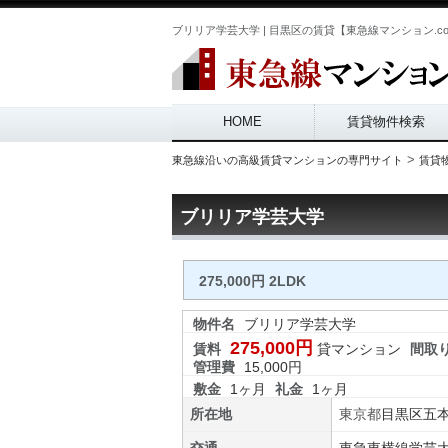
ブリリア学芸大学 | 目黒区の賃貸【東急線マンション.c
Main menu
HOME
賃貸物件検索
>
東急線沿いの高級賃貸マンションの専門サイト
賃貸
ブリリア学芸大学
275,000円 2LDK
物件名
ブリリア学芸大学
275,000円
賃料
貸マンション
間取
管理費
15,000円
敷金
1ヶ月
礼金
1ヶ月
所在地
東京都
目黒区
五