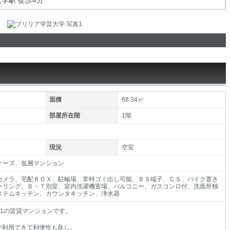
大学駅
徒歩4分
面積
68.34㎡
部屋所在階
1階
現況
空室
ナーズ、低層マンション
カメラ、宅配ＢＯＸ、駐輪場、常時ゴミ出し可能、ＢＳ端子、ＣＳ、バイク置き
ーリング、Ｂ・Ｔ別室、室内洗濯機置場、バルコニー、ガスコンロ付、洗面所独
ステムキッチン、カウンタキッチン、浄水器
-11の賃貸マンションです。
が利用できて利便性も良し。