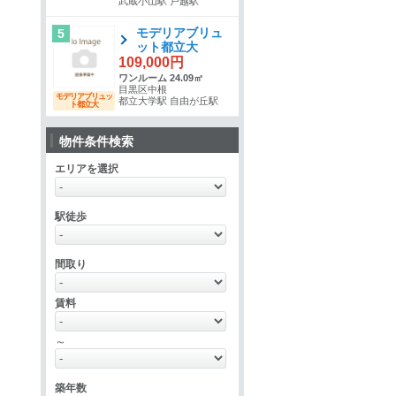
武蔵小山駅 戸越駅
モデリアブリュ
5
ット都立大
109,000円
ワンルーム 24.09㎡
目黒区中根
モデリアブリュッ
都立大学駅 自由が丘駅
ト都立大
物件条件検索
エリアを選択
駅徒歩
間取り
賃料
～
築年数