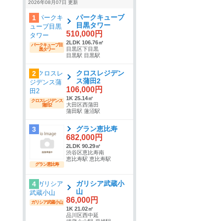
2026年08月07日 更新
パークキューブ
1
目黒タワー
510,000円
2LDK 106.76㎡
パークキューブ目
目黒区下目黒
黒タワー
目黒駅 目黒駅
クロスレジデン
2
ス蒲田2
106,000円
1K 25.14㎡
クロスレジデンス
大田区西蒲田
蒲田2
蒲田駅 蓮沼駅
グラン恵比寿
3
682,000円
2LDK 90.29㎡
渋谷区恵比寿南
恵比寿駅 恵比寿駅
グラン恵比寿
ガリシア武蔵小
4
山
86,000円
ガリシア武蔵小山
1K 21.02㎡
品川区西中延