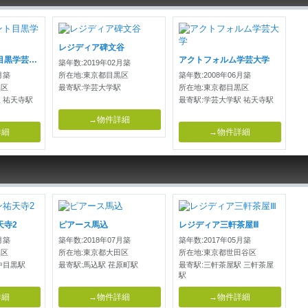
レジディア碑文谷
シティカレント目黒学芸大学
アクトフォルム学芸大学
築年数:2019年02月築
月築
所在地:東京都目黒区
築年数:2008年06月築
黒区
最寄駅:学芸大学駅
所在地:東京都目黒区
 祐天寺駅
最寄駅:学芸大学駅 祐天寺駅
→物件詳細
詳細
→物件詳細
天寺2
ピアース馬込
レジディア三軒茶屋Ⅲ
月築
築年数:2018年07月築
築年数:2017年05月築
黒区
所在地:東京都大田区
所在地:東京都世田谷区
中目黒駅
最寄駅:馬込駅 荏原町駅
最寄駅:三軒茶屋駅 三軒茶屋
駅
詳細
→物件詳細
→物件詳細