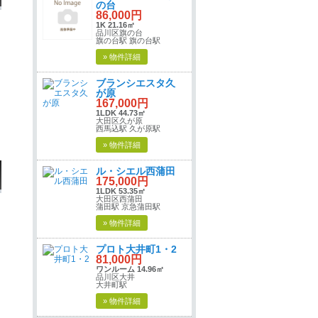
の台
86,000円
1K 21.16㎡
品川区旗の台
旗の台駅 旗の台駅
» 物件詳細
ブランシエスタ久
が原
167,000円
1LDK 44.73㎡
大田区久が原
西馬込駅 久が原駅
» 物件詳細
ル・シエル西蒲田
175,000円
1LDK 53.35㎡
大田区西蒲田
蒲田駅 京急蒲田駅
» 物件詳細
プロト大井町1・2
81,000円
ワンルーム 14.96㎡
品川区大井
大井町駅
» 物件詳細