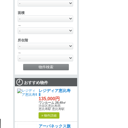
面積
～
所在階
～
おすすめ物件
レジディア恵比寿
Ⅱ
135,000円
ワンルーム 28.49㎡
渋谷区恵比寿西
恵比寿駅 恵比寿駅
» 物件詳細
アーバネックス旗