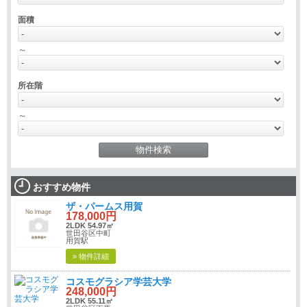
面積
～
所在階
～
おすすめ物件
ザ・パームス用賀
178,000円
2LDK 54.97㎡
世田谷区中町
用賀駅
» 物件詳細
コスモグラシア学芸大学
248,000円
2LDK 55.11㎡