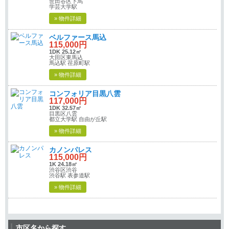
世田谷区下馬
学芸大学駅
» 物件詳細
ベルファース馬込
115,000円
1DK 25.12㎡
大田区東馬込
馬込駅 荏原町駅
» 物件詳細
コンフォリア目黒八雲
117,000円
1DK 32.57㎡
目黒区八雲
都立大学駅 自由が丘駅
» 物件詳細
カノンパレス
115,000円
1K 24.18㎡
渋谷区渋谷
渋谷駅 表参道駅
» 物件詳細
市区名から探す