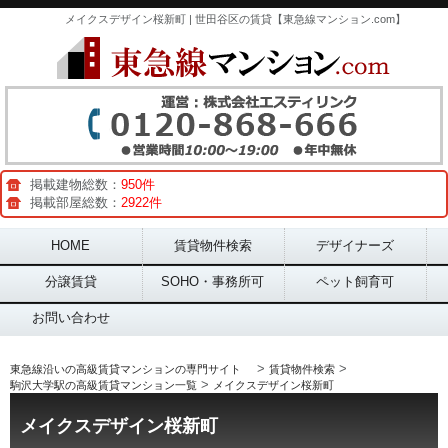
メイクスデザイン桜新町 | 世田谷区の賃貸【東急線マンション.com】
掲載建物総数：
950件
掲載部屋総数：
2922件
Main menu
HOME
賃貸物件検索
デザイナーズ
分譲賃貸
SOHO・事務所可
ペット飼育可
お問い合わせ
>
>
東急線沿いの高級賃貸マンションの専門サイト
賃貸物件検索
>
駒沢大学駅の高級賃貸マンション一覧
メイクスデザイン桜新町
メイクスデザイン桜新町