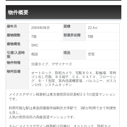
物件概要
築年月
面積
2004年08月
22.4㎡
建物階数
部屋所在階
7階
5階
建物構造
SRC
引渡/入居時
現況
相談
空室
期
物件特徴
分譲タイプ、デザイナーズ
物件設備
オートロック、防犯カメラ、宅配ＢＯＸ、駐輪場、常時
ゴミ出し可能、ＢＳ端子、ＣＳ、ＣＡＴＶ、フローリン
グ、Ｂ・Ｔ別室、室内洗濯機置場、バルコニー、ガスコ
ンロ付、システムキッチン
メイクスデザイン桜新町は東京都世田谷区新町2-1-7の賃貸マンション
です。
利用可能な駅は東急田園都市線駒沢大学駅で、1駅が利用できて利便性
も良し。
人気の世田谷区の高級賃貸マンションです。
さらにメイクスデザイン桜新町は設備が、オートロック、防犯カメ