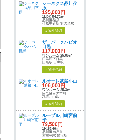
シーネクス品川荏
原
195,000円
1LDK 54.72㎡
品川区荏原
荏原中延駅 旗の台駅
» 物件詳細
ザ・パークハビオ
目黒
117,000円
ワンルーム 25.05㎡
目黒区下目黒
目黒駅 目黒駅
» 物件詳細
ルオーレ武蔵小山
106,000円
ワンルーム 25.3㎡
目黒区目黒本町
武蔵小山駅
» 物件詳細
ルーブル川崎宮前
平
79,500円
1K 25.46㎡
品川区南品川
宮前平駅 鷺沼駅