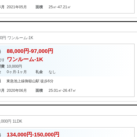
年月
2021年05月
面積
25㎡-47.21㎡
00円 ワンルーム-1K
88,000円-97,000円
料
ワンルーム-1K
取り
理費
10,000円
金
0ヶ月-1ヶ月
礼金
なし
通
東急池上線
御嶽山駅
徒歩6分
年月
2020年06月
面積
25.01㎡-26.47㎡
000円 1LDK
134,000円-150,000円
料