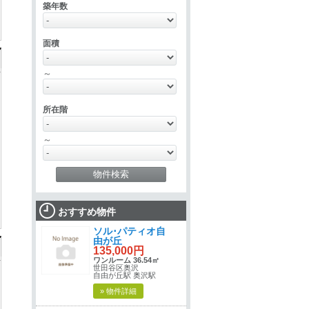
築年数
面積
～
所在階
～
おすすめ物件
ソル･パティオ自
由が丘
135,000円
ワンルーム 36.54㎡
世田谷区奥沢
自由が丘駅 奥沢駅
» 物件詳細