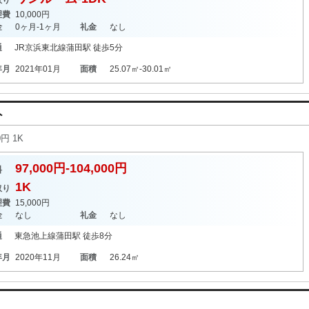
取り
理費
10,000円
金
0ヶ月-1ヶ月
礼金
なし
通
JR京浜東北線
蒲田駅
徒歩5分
年月
2021年01月
面積
25.07㎡-30.01㎡
ト
円 1K
97,000円-104,000円
料
1K
取り
理費
15,000円
金
なし
礼金
なし
通
東急池上線
蒲田駅
徒歩8分
年月
2020年11月
面積
26.24㎡