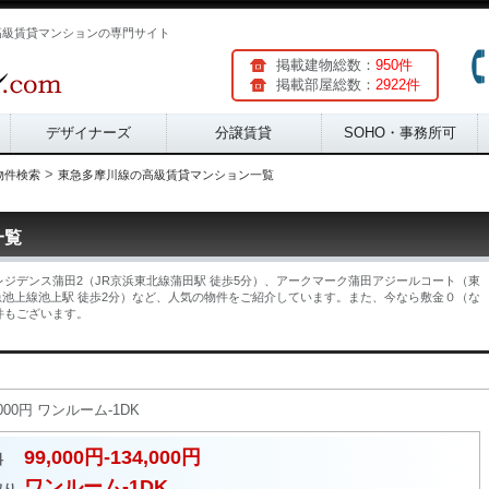
高級賃貸マンションの専門サイト
掲載建物総数：
950件
掲載部屋総数：
2922件
デザイナーズ
分譲賃貸
SOHO・事務所可
>
物件検索
東急多摩川線の高級賃貸マンション一覧
一覧
ジデンス蒲田2（JR京浜東北線蒲田駅 徒歩5分）、アークマーク蒲田アジールコート（東
急池上線池上駅 徒歩2分）など、人気の物件をご紹介しています。また、今なら敷金０（な
件もございます。
000円 ワンルーム-1DK
99,000円-134,000円
料
ワンルーム-1DK