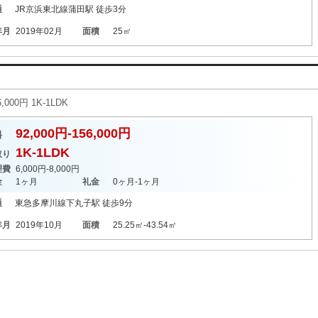
通
JR京浜東北線
蒲田駅
徒歩3分
年月
2019年02月
面積
25㎡
00円 1K-1LDK
92,000円-156,000円
料
1K-1LDK
取り
理費
6,000円-8,000円
金
1ヶ月
礼金
0ヶ月-1ヶ月
通
東急多摩川線
下丸子駅
徒歩9分
年月
2019年10月
面積
25.25㎡-43.54㎡