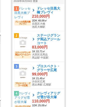
2026年08月09日 更新
ドレッセ目黒大
1
橋プレヴィ
210,000円
2DK 48.08㎡
ドレッセ目黒大橋
目黒区大橋
プレヴィ
池尻大橋駅
ステージグラン
2
デ馬込アジール
コート
83,000円
1K 22.71㎡
ステージグランデ
大田区北馬込
馬込アジールコー
ト
馬込駅 中延駅
プロスペクト・
3
グラーサ広尾
99,000円
1K 21.45㎡
渋谷区広尾
プロスペクト・グ
恵比寿駅 広尾駅
ラーサ広尾
クレヴィアリグ
4
ゼ雪が谷大塚
110,000円
1DK 25.08㎡
クレヴィアリグゼ