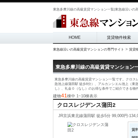
東急多摩川線の高級賃貸マンション一覧|東急線沿いの
Main menu
HOME
賃貸物件検索
>
東急線沿いの高級賃貸マンションの専門サイト
賃貸
東急多摩川線の高級賃貸マンション
東急多摩川線の高級賃貸マンション一覧です。クロスレ
急池上線蒲田駅 徒歩8分）、アルカンシエル池上（東
し）、礼金０（なし）のお得な条件でご紹介できる物
41
建物
棟中 1~10棟表示
クロスレジデンス蒲田2
JR京浜東北線蒲田駅 徒歩5分 99,000円-134,
賃