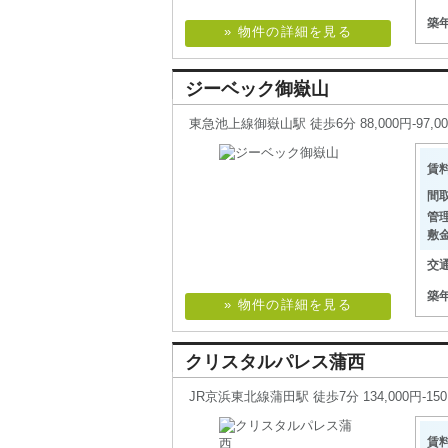
築
» 物件の詳細を見る
ジーベック御嶽山
東急池上線御嶽山駅 徒歩6分 88,000円-97,0
賃
間
管
敷
交
築
» 物件の詳細を見る
クリスタルパレス蒲西
JR京浜東北線蒲田駅 徒歩7分 134,000円-150,
賃