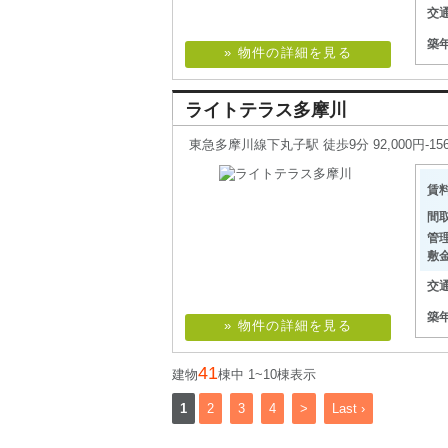
交
築
» 物件の詳細を見る
ライトテラス多摩川
東急多摩川線下丸子駅 徒歩9分 92,000円-156,0
賃
間
管
敷
交
築
» 物件の詳細を見る
41
建物
棟中 1~10棟表示
1
2
3
4
>
Last ›