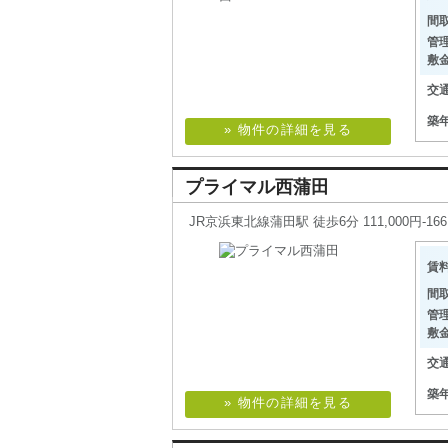
間
管
敷
交
築
» 物件の詳細を見る
プライマル西蒲田
JR京浜東北線蒲田駅 徒歩6分 111,000円-166,0
賃
間
管
敷
交
築
» 物件の詳細を見る