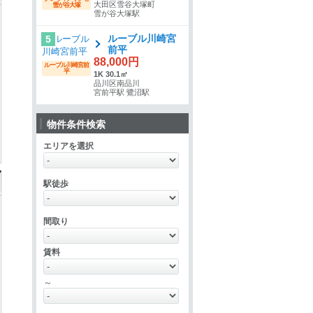
大田区雪谷大塚町
雪が谷大塚
雪が谷大塚駅
ルーブル川崎宮
5
前平
88,000円
ルーブル川崎宮前
平
1K 30.1㎡
品川区南品川
宮前平駅 鷺沼駅
物件条件検索
エリアを選択
駅徒歩
間取り
賃料
～