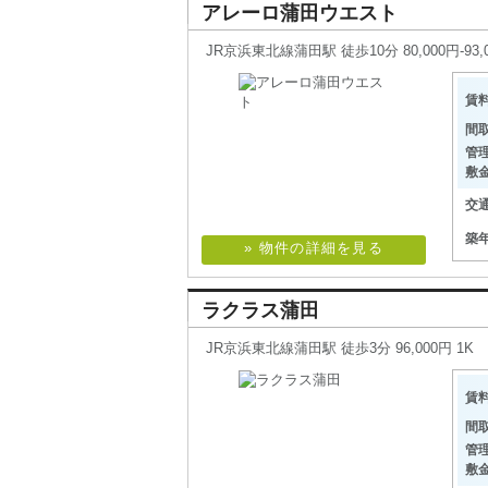
アレーロ蒲田ウエスト
JR京浜東北線蒲田駅 徒歩10分 80,000円-93,0
賃
間
管
敷
交
築
» 物件の詳細を見る
ラクラス蒲田
JR京浜東北線蒲田駅 徒歩3分 96,000円 1K
賃
間
管
敷