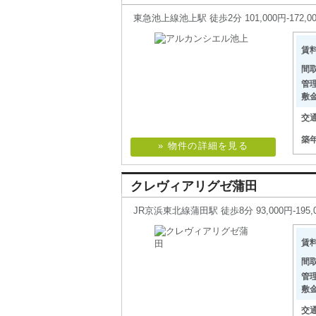
東急池上線池上駅 徒歩2分 101,000円-172,00
賃
間
管
敷
交
築
» 物件の詳細を見る
クレヴィアリグゼ蒲田
JR京浜東北線蒲田駅 徒歩8分 93,000円-195,0
賃
間
管
敷
交