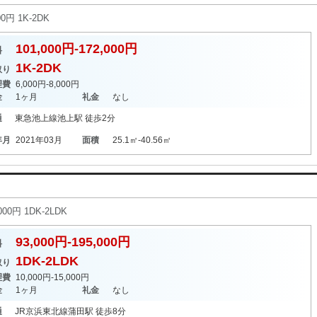
0円 1K-2DK
101,000円-172,000円
料
1K-2DK
取り
理費
6,000円-8,000円
金
1ヶ月
礼金
なし
通
東急池上線
池上駅
徒歩2分
年月
2021年03月
面積
25.1㎡-40.56㎡
00円 1DK-2LDK
93,000円-195,000円
料
1DK-2LDK
取り
理費
10,000円-15,000円
金
1ヶ月
礼金
なし
通
JR京浜東北線
蒲田駅
徒歩8分