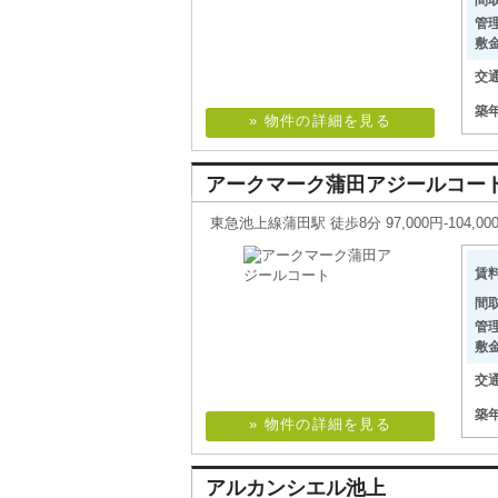
間
管
敷
交
築
» 物件の詳細を見る
アークマーク蒲田アジールコー
東急池上線蒲田駅 徒歩8分 97,000円-104,000
賃
間
管
敷
交
築
» 物件の詳細を見る
アルカンシエル池上