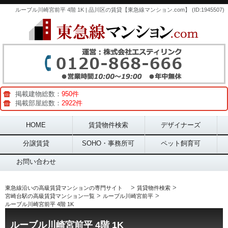
ルーブル川崎宮前平 4階 1K | 品川区の賃貸【東急線マンション.com】 (ID:1945507)
掲載建物総数：
950件
掲載部屋総数：
2922件
Main menu
HOME
賃貸物件検索
デザイナーズ
分譲賃貸
SOHO・事務所可
ペット飼育可
お問い合わせ
>
>
東急線沿いの高級賃貸マンションの専門サイト
賃貸物件検索
>
>
宮崎台駅の高級賃貸マンション一覧
ルーブル川崎宮前平
ルーブル川崎宮前平 4階 1K
ルーブル川崎宮前平 4階 1K