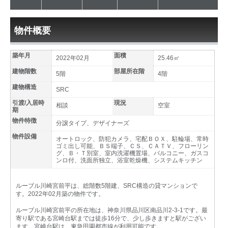
物件概要
築年月
面積
2022年02月
25.46㎡
建物階数
部屋所在階
5階
4階
建物構造
SRC
引渡/入居時
現況
相談
空室
期
物件特徴
分譲タイプ、デザイナーズ
物件設備
オートロック、防犯カメラ、宅配ＢＯＸ、駐輪場、常時
ゴミ出し可能、ＢＳ端子、ＣＳ、ＣＡＴＶ、フローリン
グ、Ｂ・Ｔ別室、室内洗濯機置場、バルコニー、ガスコ
ンロ付、洗面所独立、浴室乾燥機、システムキッチン
ルーブル川崎宮前平は、総階数5階建、SRC構造の貸マンションで
す。2022年02月築の物件です。
ルーブル川崎宮前平の所在地は、神奈川県品川区南品川2-3-1です。最
寄り駅である宮崎台駅までは徒歩16分で、少し歩きますと駅がござい
ます。宮崎台駅は、東急田園都市線が利用可能です。