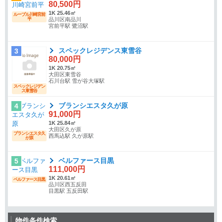
80,500円
1K 25.46㎡
ルーブル川崎宮前
平
品川区南品川
宮前平駅 鷺沼駅
スペックレジデンス東雪谷
3
80,000円
1K 20.75㎡
大田区東雪谷
石川台駅 雪が谷大塚駅
スペックレジデン
ス東雪谷
ブランシエスタ久が原
4
91,000円
1K 25.84㎡
大田区久が原
ブランシエスタ久
西馬込駅 久が原駅
が原
ベルファース目黒
5
111,000円
1K 20.61㎡
ベルファース目黒
品川区西五反田
目黒駅 五反田駅
物件条件検索