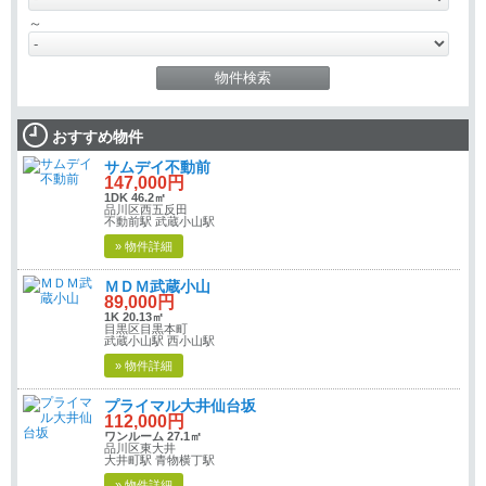
～
おすすめ物件
サムデイ不動前
147,000円
1DK 46.2㎡
品川区西五反田
不動前駅 武蔵小山駅
» 物件詳細
ＭＤＭ武蔵小山
89,000円
1K 20.13㎡
目黒区目黒本町
武蔵小山駅 西小山駅
» 物件詳細
プライマル大井仙台坂
112,000円
ワンルーム 27.1㎡
品川区東大井
大井町駅 青物横丁駅
» 物件詳細