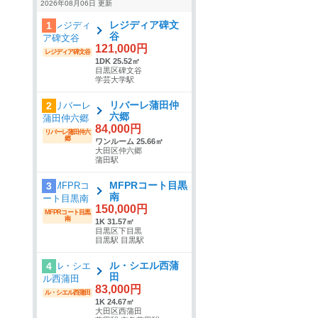
2026年08月06日 更新
レジディア碑文
1
谷
121,000円
レジディア碑文谷
1DK 25.52㎡
目黒区碑文谷
学芸大学駅
リバーレ蒲田仲
2
六郷
84,000円
リバーレ蒲田仲六
郷
ワンルーム 25.66㎡
大田区仲六郷
蒲田駅
MFPRコート目黒
3
南
150,000円
MFPRコート目黒
南
1K 31.57㎡
目黒区下目黒
目黒駅 目黒駅
ル・シエル西蒲
4
田
83,000円
ル・シエル西蒲田
1K 24.67㎡
大田区西蒲田