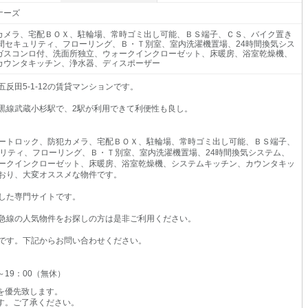
ナーズ
カメラ、宅配ＢＯＸ、駐輪場、常時ゴミ出し可能、ＢＳ端子、ＣＳ、バイク置き
時間セキュリティ、フローリング、Ｂ・Ｔ別室、室内洗濯機置場、24時間換気シス
ガスコンロ付、洗面所独立、ウォークインクローゼット、床暖房、浴室乾燥機、
カウンタキッチン、浄水器、ディスポーザー
反田5-1-12の賃貸マンションです。
黒線武蔵小杉駅で、2駅が利用できて利便性も良し。
ートロック、防犯カメラ、宅配ＢＯＸ、駐輪場、常時ゴミ出し可能、ＢＳ端子、
ュリティ、フローリング、Ｂ・Ｔ別室、室内洗濯機置場、24時間換気システム、
ークインクローゼット、床暖房、浴室乾燥機、システムキッチン、カウンタキッ
おり、大変オススメな物件です。
した専門サイトです。
急線の人気物件をお探しの方は是非ご利用ください。
です。下記からお問い合わせください。
0～19：00（無休）
を優先致します。
す。ご了承ください。