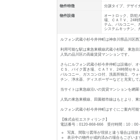
物件特徴
分譲タイプ、デザイ
物件設備
オートロック、防犯
場、ＣＡＴＶ、24
テム、バルコニー、
システムキッチン、
ルフォン武蔵小杉今井仲町は神奈川県品川区西五
利用可能な駅は東急東横線武蔵小杉駅、東急目
人気の品川区の高級賃貸マンションです。
さらにルフォン武蔵小杉今井仲町は設備が、オ
ＣＳ、バイク置き場、ＣＡＴＶ、24時間セキ
バルコニー、ガスコンロ付、洗面所独立、ウォ
チン、浄水器、ディスポーザーなどと充実して
当サイトは東急線沿いの賃貸マンションを網羅
人気の東急東横線、田園都市線はもとより、東
ルフォン武蔵小杉今井仲町はすぐにご案内可能
【株式会社エスティリンク】
電話番号：0120-868-666 受付時間：10：0
写真、間取り図等が現状と違う場合は現状
表示中の物件が成約済みの場合もございま