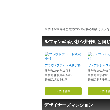
※物件掲載内容と現況に相違がある場合は現況を
ルフォン武蔵小杉今井仲町と同
プラウドフラット武蔵小杉
ザ・プレシャス
築年数:2014年11月築
築年数:2021年03
所在地:神奈川県渋谷区
所在地:東京都世
最寄駅:武蔵小杉駅
最寄駅:新丸子駅 
→物件詳細
→物件
デザイナーズマンション