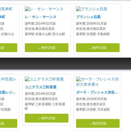
本町
レ・サン・サーンス
ブランシェ目黒
月築
築年数:2014年02月築
築年数:2008年01月築
黒区
所在地:東京都目黒区
所在地:東京都目黒区
 武蔵小山
最寄駅:武蔵小山駅 西小山駅
最寄駅:目黒駅 不動前駅
詳細
→物件詳細
→物件詳細
ユニテラス三軒茶屋
シティハウス中目黒レジデンス
ガーラ・プレシャス渋谷六本木通り
築年数:2014年02月築
月築
所在地:東京都世田谷区
築年数:2015年03月築
黒区
最寄駅:三軒茶屋駅 三軒茶屋
所在地:東京都渋谷区
駅
中目黒駅
最寄駅:渋谷駅 乃木坂駅
→物件詳細
詳細
→物件詳細