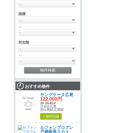
面積
～
所在階
～
おすすめ物件
サングラータ広尾
122,000円
1K 24.82㎡
渋谷区広尾
恵比寿駅 広尾駅
» 物件詳細
ルフォンプログレ
戸越銀座スカイ