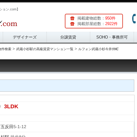
ョン.com】
掲載建物総数：
950件
掲載部屋総数：
2922件
デザイナーズ
分譲賃貸
SOHO・事務所可
>
>
物件検索
武蔵小杉駅の高級賃貸マンション一覧
ルフォン武蔵小杉今井仲町
3LDK
り
西五反田
5-1-12