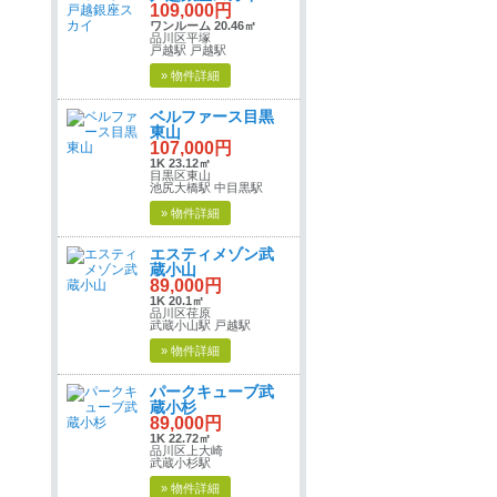
109,000円
ワンルーム 20.46㎡
品川区平塚
戸越駅 戸越駅
» 物件詳細
ベルファース目黒
東山
107,000円
1K 23.12㎡
目黒区東山
池尻大橋駅 中目黒駅
» 物件詳細
エスティメゾン武
蔵小山
89,000円
1K 20.1㎡
品川区荏原
武蔵小山駅 戸越駅
» 物件詳細
パークキューブ武
蔵小杉
89,000円
1K 22.72㎡
品川区上大崎
武蔵小杉駅
» 物件詳細