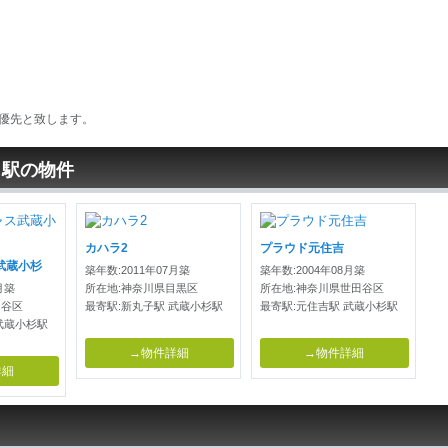
優先と致します。
じ駅の物件
カハラ2
プラウド元住吉
武蔵小杉
築年数:2011年07月築
築年数:2004年08月築
月築
所在地:神奈川県目黒区
所在地:神奈川県世田谷区
田谷区
最寄駅:新丸子駅 武蔵小杉駅
最寄駅:元住吉駅 武蔵小杉駅
武蔵小杉駅
→物件詳細
→物件詳細
詳細