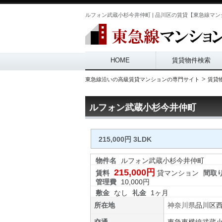
ルフォン武蔵小杉今井仲町 | 品川区の賃貸【東急線マンシ
Main menu
HOME
賃貸物件検索
>
東急線沿いの高級賃貸マンションの専門サイト
賃貸
ルフォン武蔵小杉今井仲町
215,000円 3LDK
物件名
ルフォン武蔵小杉今井仲町
215,000円
賃料
貸マンション
間取
管理費
10,000円
敷金
なし
礼金
1ヶ月
所在地
神奈川県
品川区