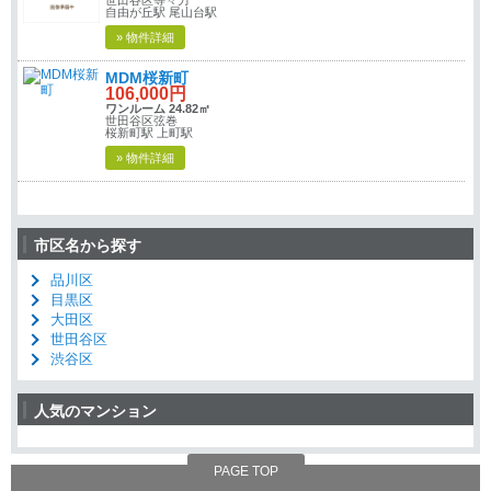
自由が丘駅 尾山台駅
» 物件詳細
MDM桜新町
106,000円
ワンルーム 24.82㎡
世田谷区弦巻
桜新町駅 上町駅
» 物件詳細
市区名から探す
品川区
目黒区
大田区
世田谷区
渋谷区
人気のマンション
PAGE TOP