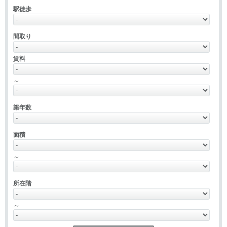
駅徒歩
間取り
賃料
～
築年数
面積
～
所在階
～