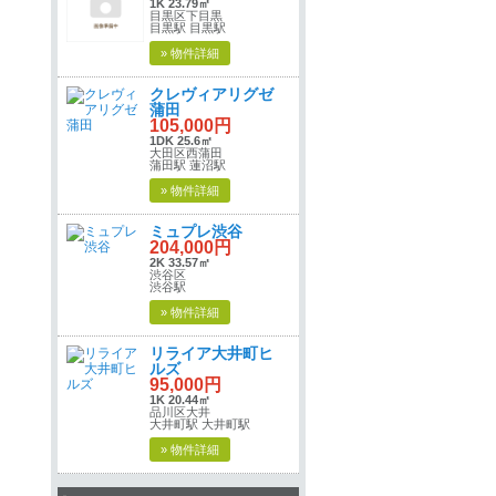
1K 23.79㎡
目黒区下目黒
目黒駅 目黒駅
» 物件詳細
クレヴィアリグゼ
蒲田
105,000円
1DK 25.6㎡
大田区西蒲田
蒲田駅 蓮沼駅
» 物件詳細
ミュプレ渋谷
204,000円
2K 33.57㎡
渋谷区
渋谷駅
» 物件詳細
リライア大井町ヒ
ルズ
95,000円
1K 20.44㎡
品川区大井
大井町駅 大井町駅
» 物件詳細