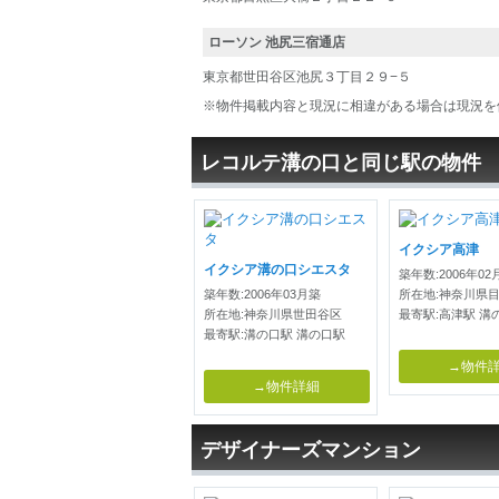
ローソン 池尻三宿通店
東京都世田谷区池尻３丁目２９−５
※物件掲載内容と現況に相違がある場合は現況を
レコルテ溝の口と同じ駅の物件
イクシア高津
イクシア溝の口シエスタ
築年数:2006年02
築年数:2006年03月築
所在地:神奈川県
所在地:神奈川県世田谷区
最寄駅:高津駅 溝
最寄駅:溝の口駅 溝の口駅
→物件
→物件詳細
デザイナーズマンション