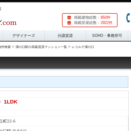
m】
掲載建物総数：
950件
掲載部屋総数：
2922件
デザイナーズ
分譲賃貸
SOHO・事務所可
>
>
物件検索
溝の口駅の高級賃貸マンション一覧
レコルテ溝の口
1LDK
り
丘町
22-6