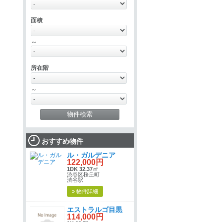
面積
～
所在階
～
おすすめ物件
ル・ガルデニア
122,000円
1DK 32.37㎡
渋谷区桜丘町
渋谷駅
» 物件詳細
エストラルゴ目黒
114,000円