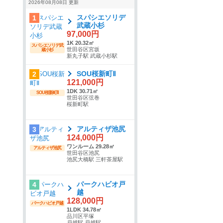
2026年08月08日 更新
スパシエソリデ
1
武蔵小杉
97,000円
1K 20.32㎡
スパシエソリデ武
世田谷区宮坂
蔵小杉
新丸子駅 武蔵小杉駅
SOU桜新町Ⅱ
2
121,000円
1DK 30.71㎡
SOU桜新町Ⅱ
世田谷区弦巻
桜新町駅
アルティザ池尻
3
124,000円
ワンルーム 29.28㎡
アルティザ池尻
世田谷区池尻
池尻大橋駅 三軒茶屋駅
パークハビオ戸
4
越
128,000円
パークハビオ戸越
1LDK 34.78㎡
品川区平塚
戸越駅 戸越駅