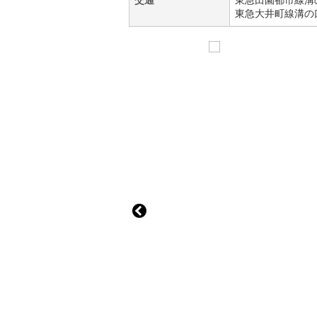
交通
東急田園都市線
溝
東急大井町線
溝の