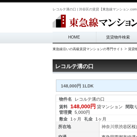
レコルテ溝の口 | 渋谷区の賃貸【東急線マンション.co
Main menu
HOME
賃貸物件検索
>
東急線沿いの高級賃貸マンションの専門サイト
賃貸
レコルテ溝の口
148,000円 1LDK
物件名
レコルテ溝の口
148,000円
賃料
貸マンション
間取
管理費
5,000円
敷金
1ヶ月
礼金
1ヶ月
所在地
神奈川県
渋谷区
桜