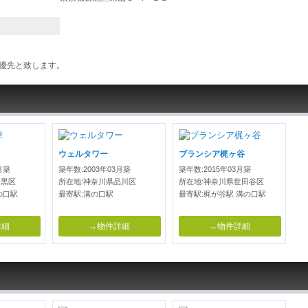
優先と致します。
ウェルタワー
ブランシア梶ヶ谷
月築
築年数:2003年03月築
築年数:2015年03月築
目黒区
所在地:神奈川県品川区
所在地:神奈川県世田谷区
の口駅
最寄駅:溝の口駅
最寄駅:梶が谷駅 溝の口駅
詳細
→物件詳細
→物件詳細