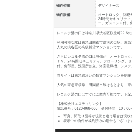
物件特徴
デザイナーズ
物件設備
オートロック、防犯
24時間セキュリテ
ー、ガスコンロ付、
レコルテ溝の口は神奈川県渋谷区桜丘町22-6
利用可能な駅は東急田園都市線溝の口駅、東急
人気の渋谷区の高級賃貸マンションです。
さらにレコルテ溝の口は設備が、オートロック
ＴＶ、24時間セキュリティ、フローリング、
付、角部屋、洗面所独立、浴室乾燥機、システ
当サイトは東急線沿いの賃貸マンションを網羅
人気の東急東横線、田園都市線はもとより、東
レコルテ溝の口はすぐにご案内可能です。下記
【株式会社エスティリンク】
電話番号：0120-868-666 受付時間：10：0
写真、間取り図等が現状と違う場合は現状
表示中の物件が成約済みの場合もございま