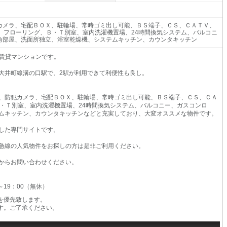
カメラ、宅配ＢＯＸ、駐輪場、常時ゴミ出し可能、ＢＳ端子、ＣＳ、ＣＡＴＶ、
ィ、フローリング、Ｂ・Ｔ別室、室内洗濯機置場、24時間換気システム、バルコニ
角部屋、洗面所独立、浴室乾燥機、システムキッチン、カウンタキッチン
の賃貸マンションです。
大井町線溝の口駅で、2駅が利用できて利便性も良し。
、防犯カメラ、宅配ＢＯＸ、駐輪場、常時ゴミ出し可能、ＢＳ端子、ＣＳ、ＣＡ
Ｂ・Ｔ別室、室内洗濯機置場、24時間換気システム、バルコニー、ガスコンロ
ムキッチン、カウンタキッチンなどと充実しており、大変オススメな物件です。
した専門サイトです。
急線の人気物件をお探しの方は是非ご利用ください。
からお問い合わせください。
0～19：00（無休）
を優先致します。
す。ご了承ください。