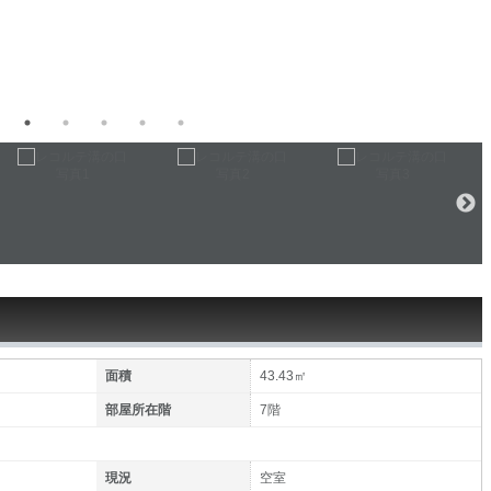
面積
43.43㎡
部屋所在階
7階
現況
空室