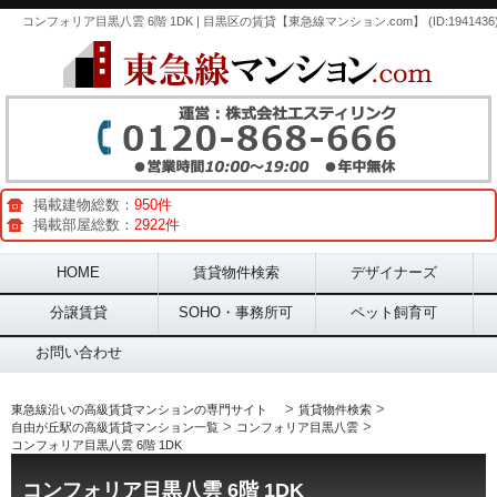
コンフォリア目黒八雲 6階 1DK | 目黒区の賃貸【東急線マンション.com】 (ID:1941436
掲載建物総数：
950件
掲載部屋総数：
2922件
Main menu
HOME
賃貸物件検索
デザイナーズ
分譲賃貸
SOHO・事務所可
ペット飼育可
お問い合わせ
>
>
東急線沿いの高級賃貸マンションの専門サイト
賃貸物件検索
>
>
自由が丘駅の高級賃貸マンション一覧
コンフォリア目黒八雲
コンフォリア目黒八雲 6階 1DK
コンフォリア目黒八雲 6階 1DK