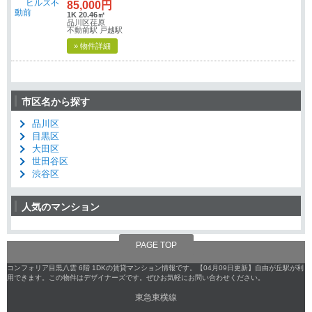
85,000円
1K 20.46㎡
品川区荏原
不動前駅 戸越駅
» 物件詳細
市区名から探す
品川区
目黒区
大田区
世田谷区
渋谷区
人気のマンション
PAGE TOP
コンフォリア目黒八雲 6階 1DKの賃貸マンション情報です。【04月09日更新】自由が丘駅が利
用できます。この物件はデザイナーズです。ぜひお気軽にお問い合わせください。
東急東横線