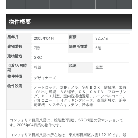
物件概要
築年月
面積
2005年04月
32.57㎡
建物階数
部屋所在階
7階
6階
建物構造
SRC
引渡/入居時
現況
相談
空室
期
物件特徴
デザイナーズ
物件設備
オートロック、防犯カメラ、宅配ＢＯＸ、駐輪場、常時
ゴミ出し可能、ＢＳ端子、ＣＳ、ＣＡＴＶ、フローリン
グ、Ｂ・Ｔ別室、室内洗濯機置場、ルーフバルコニー、
バルコニー、ＩＨクッキングヒータ、洗面所独立、浴室
乾燥機、システムキッチン、浄水器
コンフォリア目黒八雲は、総階数7階建、SRC構造の貸マンションで
す。2005年04月築の物件です。
コンフォリア目黒八雲の所在地は、東京都目黒区八雲1-12-10です。最