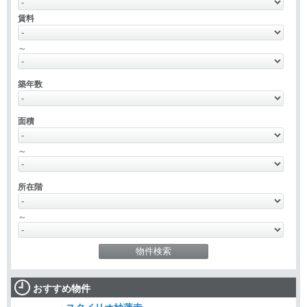
賃料
～
築年数
面積
～
所在階
～
おすすめ物件