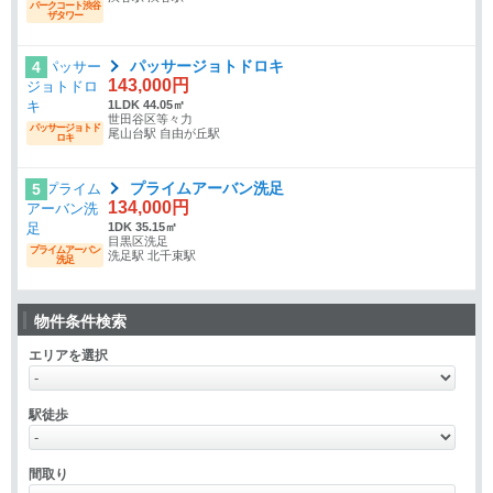
パークコート渋谷
ザタワー
パッサージョトドロキ
4
143,000円
1LDK 44.05㎡
世田谷区等々力
パッサージョトド
尾山台駅 自由が丘駅
ロキ
プライムアーバン洗足
5
134,000円
1DK 35.15㎡
目黒区洗足
プライムアーバン
洗足駅 北千束駅
洗足
物件条件検索
エリアを選択
駅徒歩
間取り