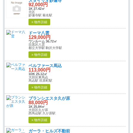
スタイリオ妙蓮寺
92,000円
1K 27.42㎡
北区
妙蓮寺駅 菊名駅
» 物件詳細
ドーマ八雲
129,000円
ワンルーム 36.72㎡
目黒区八雲
都立大学駅 駒沢大学駅
» 物件詳細
ベルファース馬込
113,000円
1DK 25.12㎡
大田区東馬込
馬込駅 荏原町駅
» 物件詳細
ブランシエスタ久が原
88,000円
1K 25.84㎡
大田区久が原
西馬込駅 久が原駅
» 物件詳細
ガーラ・ヒルズ不動前