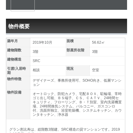
物件概要
築年月
面積
2019年10月
56.62㎡
建物階数
部屋所在階
3階
3階
建物構造
SRC
引渡/入居時
現況
相談
空室
期
物件特徴
デザイナーズ、事務所使用可、SOHO向き、低層マンシ
ョン
物件設備
オートロック、防犯カメラ、宅配ＢＯＸ、駐輪場、常時
ゴミ出し可能、ＢＳ端子、ＣＳ、ＣＡＴＶ、24時間セ
キュリティ、フローリング、Ｂ・Ｔ別室、室内洗濯機置
場、24時間換気システム、バルコニー、ガスコンロ
付、洗面所独立、浴室乾燥機、システムキッチン、カウ
ンタキッチン、浄水器
グラン恵比寿は、総階数3階建、SRC構造の貸マンションです。2019