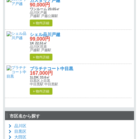
カスタリア戸越
90,000円
ワンルーム 20.65㎡
品川区戸越
戸越駅 戸越公園駅
» 物件詳細
シェル品川戸越
99,000円
1K 22.51㎡
品川区荏原
戸越駅 戸越駅
» 物件詳細
プラチナコート中目黒
167,000円
1LDK 33.6㎡
目黒区上目黒
中目黒駅 中目黒駅
» 物件詳細
市区名から探す
品川区
目黒区
大田区