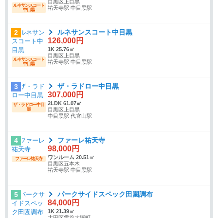
目黒区上目黒
ルネサンスコート
祐天寺駅 中目黒駅
中目黒
ルネサンスコート中目黒
2
126,000円
1K 25.76㎡
目黒区上目黒
ルネサンスコート
祐天寺駅 中目黒駅
中目黒
ザ・ラドロー中目黒
3
307,000円
2LDK 61.07㎡
ザ・ラドロー中目
黒
目黒区上目黒
中目黒駅 代官山駅
ファーレ祐天寺
4
98,000円
ワンルーム 20.51㎡
ファーレ祐天寺
目黒区五本木
祐天寺駅 中目黒駅
パークサイドスペック田園調布
5
84,000円
1K 21.39㎡
大田区雪谷大塚町