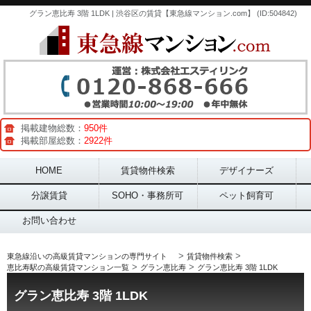
グラン恵比寿 3階 1LDK | 渋谷区の賃貸【東急線マンション.com】 (ID:504842)
掲載建物総数：
950件
掲載部屋総数：
2922件
Main menu
HOME
賃貸物件検索
デザイナーズ
分譲賃貸
SOHO・事務所可
ペット飼育可
お問い合わせ
>
>
東急線沿いの高級賃貸マンションの専門サイト
賃貸物件検索
>
>
恵比寿駅の高級賃貸マンション一覧
グラン恵比寿
グラン恵比寿 3階 1LDK
グラン恵比寿 3階 1LDK