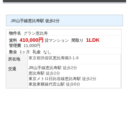
JR山手線恵比寿駅 徒歩2分
物件名
グラン恵比寿
410,000円
1LDK
賃料
貸マンション
間取り
管理費
11,000円
敷金
1ヶ月
礼金
なし
東京都
渋谷区
恵比寿南
3-1-8
所在地
JR山手線
恵比寿駅
徒歩2分
交通
恵比寿駅
徒歩2分
東京メトロ日比谷線
恵比寿駅
徒歩2分
東急東横線
代官山駅
徒歩8分