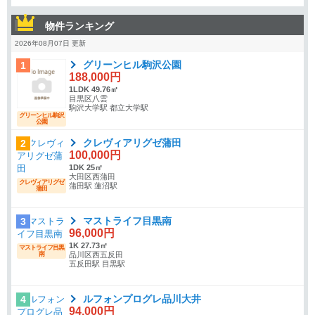
物件ランキング
2026年08月07日 更新
グリーンヒル駒沢公園
1
188,000円
1LDK 49.76㎡
目黒区八雲
駒沢大学駅 都立大学駅
グリーンヒル駒沢
公園
クレヴィアリグゼ蒲田
2
100,000円
1DK 25㎡
大田区西蒲田
クレヴィアリグゼ
蒲田駅 蓮沼駅
蒲田
マストライフ目黒南
3
96,000円
1K 27.73㎡
マストライフ目黒
南
品川区西五反田
五反田駅 目黒駅
ルフォンプログレ品川大井
4
94,000円