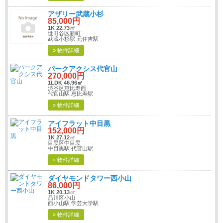
アザリー武蔵小杉
85,000円
1K 22.73㎡
世田谷区新町
武蔵小杉駅 元住吉駅
» 物件詳細
パークアクシス代官山
270,000円
1LDK 46.96㎡
渋谷区恵比寿西
代官山駅 恵比寿駅
» 物件詳細
アイフラット中目黒
152,000円
1K 27.12㎡
目黒区中目黒
中目黒駅 代官山駅
» 物件詳細
ダイヤモンドタワー西小山
86,000円
1K 20.13㎡
品川区小山
西小山駅 学芸大学駅
» 物件詳細