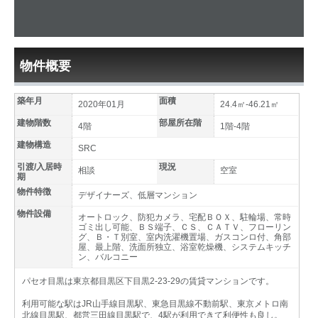
物件概要
築年月
面積
2020年01月
24.4㎡-46.21㎡
建物階数
部屋所在階
4階
1階-4階
建物構造
SRC
引渡/入居時
現況
相談
空室
期
物件特徴
デザイナーズ、低層マンション
物件設備
オートロック、防犯カメラ、宅配ＢＯＸ、駐輪場、常時
ゴミ出し可能、ＢＳ端子、ＣＳ、ＣＡＴＶ、フローリン
グ、Ｂ・Ｔ別室、室内洗濯機置場、ガスコンロ付、角部
屋、最上階、洗面所独立、浴室乾燥機、システムキッチ
ン、バルコニー
パセオ目黒は東京都目黒区下目黒2-23-29の賃貸マンションです。
利用可能な駅はJR山手線目黒駅、東急目黒線不動前駅、東京メトロ南
北線目黒駅、都営三田線目黒駅で、4駅が利用できて利便性も良し。