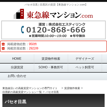
パセオ目黒 | 目黒区の賃貸【東急線マンション.com】
掲載建物総数：
950件
掲載部屋総数：
2922件
Main menu
HOME
賃貸物件検索
デザイナーズ
分譲賃貸
SOHO・事務所可
ペット飼育可
お問い合わせ
>
>
東急線沿いの高級賃貸マンションの専門サイト
賃貸物件検索
>
目黒駅の高級賃貸マンション一覧
パセオ目黒
パセオ目黒