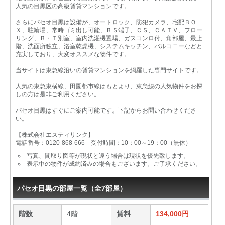
人気の目黒区の高級賃貸マンションです。
さらにパセオ目黒は設備が、オートロック、防犯カメラ、宅配ＢＯ
Ｘ、駐輪場、常時ゴミ出し可能、ＢＳ端子、ＣＳ、ＣＡＴＶ、フロー
リング、Ｂ・Ｔ別室、室内洗濯機置場、ガスコンロ付、角部屋、最上
階、洗面所独立、浴室乾燥機、システムキッチン、バルコニーなどと
充実しており、大変オススメな物件です。
当サイトは東急線沿いの賃貸マンションを網羅した専門サイトです。
人気の東急東横線、田園都市線はもとより、東急線の人気物件をお探
しの方は是非ご利用ください。
パセオ目黒はすぐにご案内可能です。下記からお問い合わせくださ
い。
【株式会社エスティリンク】
電話番号：0120-868-666 受付時間：10：00～19：00（無休）
写真、間取り図等が現状と違う場合は現状を優先致します。
表示中の物件が成約済みの場合もございます。ご了承ください。
パセオ目黒の部屋一覧（全7部屋）
階数
4階
賃料
134,000円