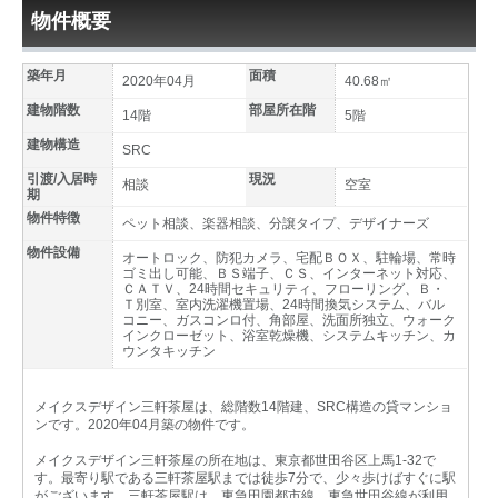
物件概要
築年月
面積
2020年04月
40.68㎡
建物階数
部屋所在階
14階
5階
建物構造
SRC
引渡/入居時
現況
相談
空室
期
物件特徴
ペット相談、楽器相談、分譲タイプ、デザイナーズ
物件設備
オートロック、防犯カメラ、宅配ＢＯＸ、駐輪場、常時
ゴミ出し可能、ＢＳ端子、ＣＳ、インターネット対応、
ＣＡＴＶ、24時間セキュリティ、フローリング、Ｂ・
Ｔ別室、室内洗濯機置場、24時間換気システム、バル
コニー、ガスコンロ付、角部屋、洗面所独立、ウォーク
インクローゼット、浴室乾燥機、システムキッチン、カ
ウンタキッチン
メイクスデザイン三軒茶屋は、総階数14階建、SRC構造の貸マンショ
ンです。2020年04月築の物件です。
メイクスデザイン三軒茶屋の所在地は、東京都世田谷区上馬1-32で
す。最寄り駅である三軒茶屋駅までは徒歩7分で、少々歩けばすぐに駅
がございます。三軒茶屋駅は、東急田園都市線、東急世田谷線が利用