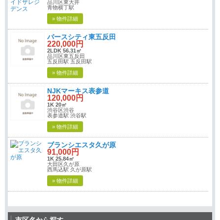
品川区東大井
青物横丁駅
» 物件詳細
バースシティ東五反田
220,000円
2LDK 56.31㎡
品川区東五反田
五反田駅 五反田駅
» 物件詳細
NJKマーキス表参道
120,000円
1K 20㎡
渋谷区渋谷
表参道駅 渋谷駅
» 物件詳細
ブランシエスタ久が原
91,000円
1K 25.84㎡
大田区久が原
西馬込駅 久が原駅
» 物件詳細
市区名から探す