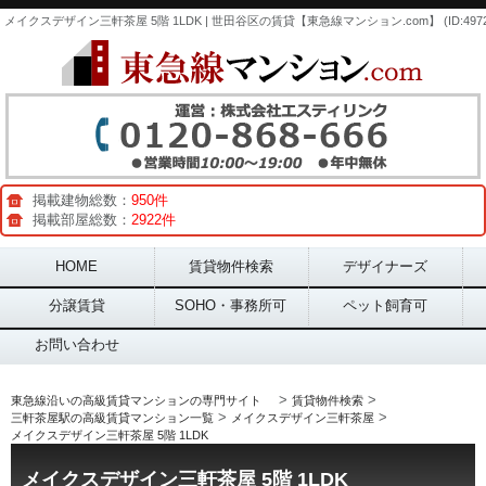
メイクスデザイン三軒茶屋 5階 1LDK | 世田谷区の賃貸【東急線マンション.com】 (ID:4972
掲載建物総数：
950件
掲載部屋総数：
2922件
Main menu
HOME
賃貸物件検索
デザイナーズ
分譲賃貸
SOHO・事務所可
ペット飼育可
お問い合わせ
>
>
東急線沿いの高級賃貸マンションの専門サイト
賃貸物件検索
>
>
三軒茶屋駅の高級賃貸マンション一覧
メイクスデザイン三軒茶屋
メイクスデザイン三軒茶屋 5階 1LDK
メイクスデザイン三軒茶屋 5階 1LDK