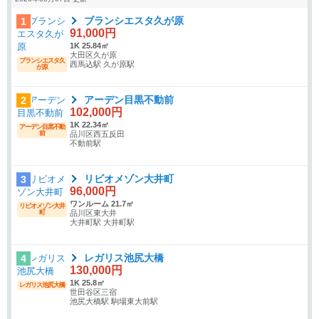
ブランシエスタ久が原
1
91,000円
1K 25.84㎡
大田区久が原
ブランシエスタ久
西馬込駅 久が原駅
が原
アーデン目黒不動前
2
102,000円
1K 22.34㎡
アーデン目黒不動
前
品川区西五反田
不動前駅
リビオメゾン大井町
3
96,000円
ワンルーム 21.7㎡
リビオメゾン大井
町
品川区東大井
大井町駅 大井町駅
レガリス池尻大橋
4
130,000円
1K 25.8㎡
レガリス池尻大橋
世田谷区三宿
池尻大橋駅 駒場東大前駅