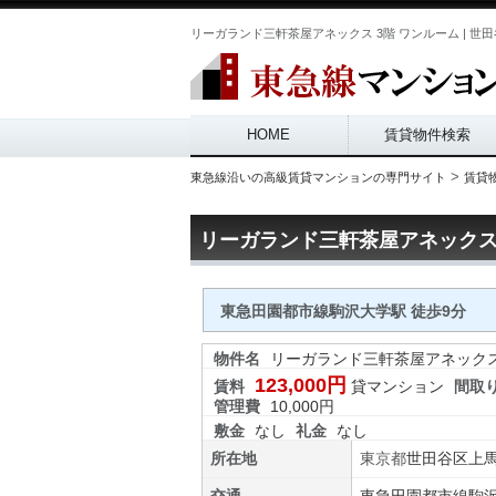
Main menu
HOME
賃貸物件検索
>
東急線沿いの高級賃貸マンションの専門サイト
賃貸
リーガランド三軒茶屋アネックス 
東急田園都市線駒沢大学駅 徒歩9分
物件名
リーガランド三軒茶屋アネック
123,000円
賃料
貸マンション
間取
管理費
10,000円
敷金
なし
礼金
なし
所在地
東京都
世田谷区
上