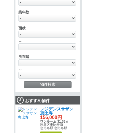
築年数
面積
～
所在階
～
おすすめ物件
レジデンスサザン
恵比寿
156,000円
ワンルーム 31.38㎡
渋谷区恵比寿南
恵比寿駅 恵比寿駅