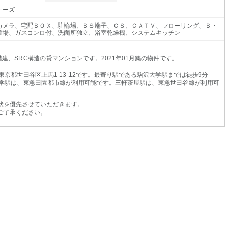
ナーズ
カメラ、宅配ＢＯＸ、駐輪場、ＢＳ端子、ＣＳ、ＣＡＴＶ、フローリング、Ｂ・
置場、ガスコンロ付、洗面所独立、浴室乾燥機、システムキッチン
建、SRC構造の貸マンションです。2021年01月築の物件です。
京都世田谷区上馬1-13-12です。最寄り駅である駒沢大学駅までは徒歩9分
学駅は、東急田園都市線が利用可能です。三軒茶屋駅は、東急世田谷線が利用可
状を優先させていただきます。
ご了承ください。