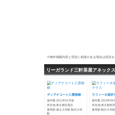
※物件掲載内容と現況に相違がある場合は現況を
リーガランド三軒茶屋アネック
ディアナコート八雲桜樹
築年数:2011年01月築
築年数:2013年09
所在地:東京都目黒区
所在地:東京都世
最寄駅:都立大学駅 駒沢大学
最寄駅:駒沢大学駅
駅