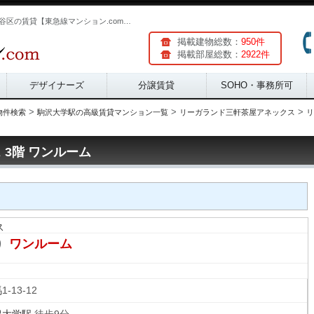
リーガランド三軒茶屋アネックス 3階 ワンルーム | 世田谷区の賃貸【東急線マンション.com】 (ID:1945027)
掲載建物総数：
950件
掲載部屋総数：
2922件
デザイナーズ
分譲賃貸
SOHO・事務所可
>
>
>
物件検索
駒沢大学駅の高級賃貸マンション一覧
リーガランド三軒茶屋アネックス
リ
3階 ワンルーム
ス
ワンルーム
り
馬
1-13-12