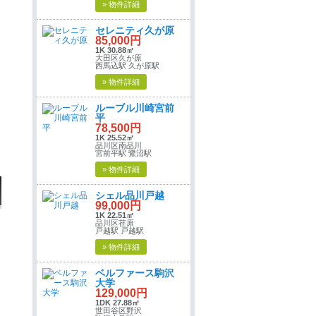
» 物件詳細
セレニティ久が原
85,000円
1K 30.88㎡
大田区久が原
西馬込駅 久が原駅
» 物件詳細
ルーブル川崎宮前
平
78,500円
1K 25.52㎡
品川区南品川
宮前平駅 鷺沼駅
» 物件詳細
シェル品川戸越
99,000円
1K 22.51㎡
品川区荏原
戸越駅 戸越駅
» 物件詳細
ベルファース駒沢
大学
129,000円
1DK 27.88㎡
世田谷区野沢