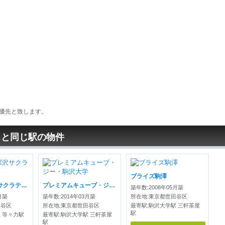
優先と致します。
スと同じ駅の物件
ブライズ駒澤
ラフィーネ深沢サクラテラス
プレミアムキューブ・ジー・駒沢大学
築年数:2008年05月築
月築
築年数:2014年03月築
所在地:東京都世田谷区
田谷区
所在地:東京都世田谷区
最寄駅:駒沢大学駅 三軒茶屋
駅
 等々力駅
最寄駅:駒沢大学駅 三軒茶屋
駅