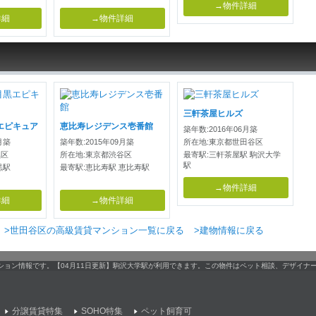
→物件詳細
詳細
→物件詳細
三軒茶屋ヒルズ
エピキュア
恵比寿レジデンス壱番館
築年数:2016年06月築
月築
築年数:2015年09月築
所在地:東京都世田谷区
黒区
所在地:東京都渋谷区
最寄駅:三軒茶屋駅 駒沢大学
駅
黒駅
最寄駅:恵比寿駅 恵比寿駅
→物件詳細
詳細
→物件詳細
>世田谷区の高級賃貸マンション一覧に戻る
>建物情報に戻る
ンション情報です。【04月11日更新】駒沢大学駅が利用できます。この物件はペット相談、デザイナ
分譲賃貸特集
SOHO特集
ペット飼育可