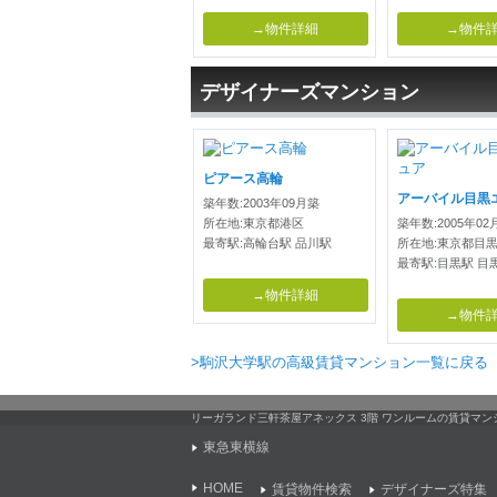
→物件詳細
→物件
デザイナーズマンション
ピアース高輪
アーバイル目黒
築年数:2003年09月築
所在地:東京都港区
築年数:2005年02
最寄駅:高輪台駅 品川駅
所在地:東京都目
最寄駅:目黒駅 目
→物件詳細
→物件
>駒沢大学駅の高級賃貸マンション一覧に戻る
リーガランド三軒茶屋アネックス 3階 ワンルームの賃貸マ
東急東横線
HOME
賃貸物件検索
デザイナーズ特集