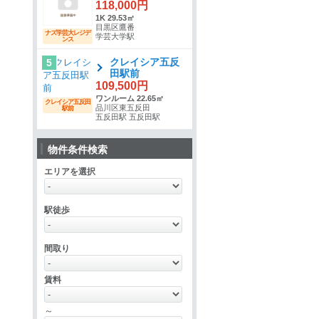
118,000円
1K 29.53㎡
目黒区鷹番
ナズ学芸大レジデ
学芸大学駅
ンス
クレイシア五反
5
田駅前
109,500円
ワンルーム 22.65㎡
クレイシア五反田
品川区東五反田
駅前
五反田駅 五反田駅
物件条件検索
エリアを選択
駅徒歩
間取り
賃料
～