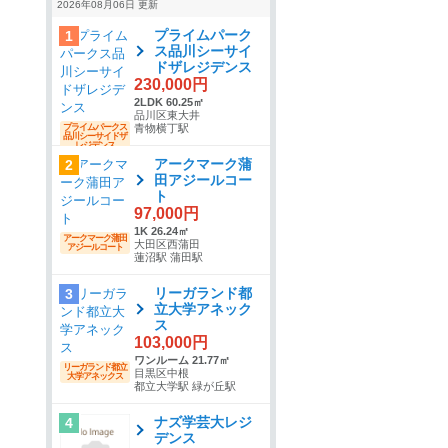
2026年08月06日 更新
プライムパーク
1
ス品川シーサイ
ドザレジデンス
230,000円
2LDK 60.25㎡
品川区東大井
プライムパークス
青物横丁駅
品川シーサイドザ
レジデンス
アークマーク蒲
2
田アジールコー
ト
97,000円
1K 26.24㎡
アークマーク蒲田
大田区西蒲田
アジールコート
蓮沼駅 蒲田駅
リーガランド都
3
立大学アネック
ス
103,000円
ワンルーム 21.77㎡
リーガランド都立
目黒区中根
大学アネックス
都立大学駅 緑が丘駅
ナズ学芸大レジ
4
デンス