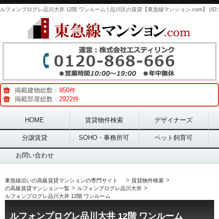
掲載建物総数：
950件
掲載部屋総数：
2922件
Main menu
HOME
賃貸物件検索
デザイナーズ
分譲賃貸
SOHO・事務所可
ペット飼育可
お問い合わせ
>
>
東急線沿いの高級賃貸マンションの専門サイト
賃貸物件検索
>
>
の高級賃貸マンション一覧
ルフォンプログレ品川大井
ルフォンプログレ品川大井 12階 ワンルーム
ルフォンプログレ品川大井 12階 ワンルーム