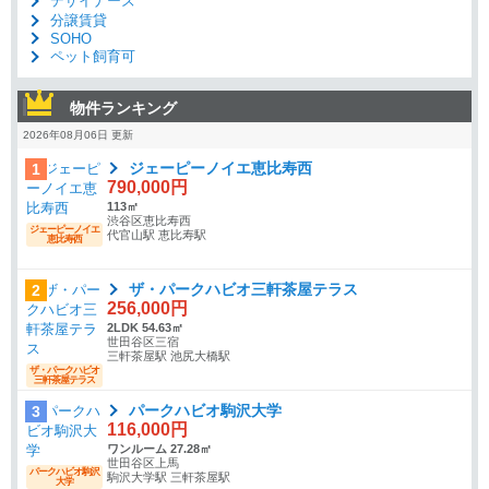
デザイナーズ
分譲賃貸
SOHO
ペット飼育可
物件ランキング
2026年08月06日 更新
ジェーピーノイエ恵比寿西
1
790,000円
113㎡
渋谷区恵比寿西
ジェーピーノイエ
代官山駅 恵比寿駅
恵比寿西
ザ・パークハビオ三軒茶屋テラス
2
256,000円
2LDK 54.63㎡
世田谷区三宿
三軒茶屋駅 池尻大橋駅
ザ・パークハビオ
三軒茶屋テラス
パークハビオ駒沢大学
3
116,000円
ワンルーム 27.28㎡
世田谷区上馬
パークハビオ駒沢
駒沢大学駅 三軒茶屋駅
大学