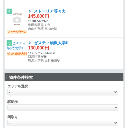
ストーリア等々力
4
145,000円
1LDK 54.33㎡
世田谷区等々力
自由が丘駅 尾山台駅
ストーリア等々力
ゼスティ駒沢大学Ⅱ
5
130,000円
ワンルーム 33.32㎡
ゼスティ駒沢大学Ⅱ
目黒区東が丘
駒沢大学駅 三軒茶屋駅
物件条件検索
エリアを選択
駅徒歩
間取り