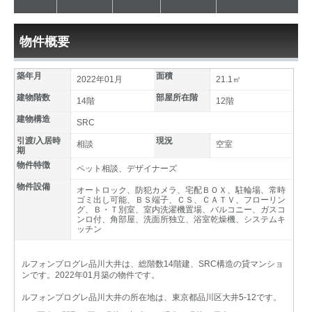
物件概要
築年月
面積
2022年01月
21.1㎡
建物階数
部屋所在階
14階
12階
建物構造
SRC
引渡/入居時
現況
相談
空室
期
物件特徴
ペット相談、デザイナーズ
物件設備
オートロック、防犯カメラ、宅配ＢＯＸ、駐輪場、常時
ゴミ出し可能、ＢＳ端子、ＣＳ、ＣＡＴＶ、フローリン
グ、Ｂ・Ｔ別室、室内洗濯機置場、バルコニー、ガスコ
ンロ付、角部屋、洗面所独立、浴室乾燥機、システムキ
ッチン
ルフォンプログレ品川大井は、総階数14階建、SRC構造の貸マンショ
ンです。2022年01月築の物件です。
ルフォンプログレ品川大井の所在地は、東京都品川区大井5-12です。