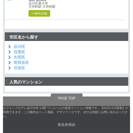
品川区東大井
大井町駅 大井町駅
» 物件詳細
市区名から探す
品川区
目黒区
大田区
世田谷区
渋谷区
人気のマンション
PAGE TOP
ルフォンプログレ品川大井 12階 ワンルームの賃貸マンション情報です。【04月11日更新】が
利用できます。この物件はペット相談、デザイナーズです。ぜひお気軽にお問い合わせくださ
い。
東急東横線