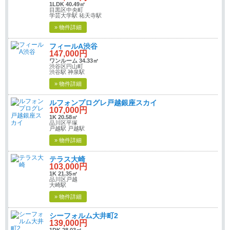
1LDK 40.49㎡
目黒区中央町
学芸大学駅 祐天寺駅
» 物件詳細
フィールA渋谷
147,000円
ワンルーム 34.33㎡
渋谷区円山町
渋谷駅 神泉駅
» 物件詳細
ルフォンプログレ戸越銀座スカイ
107,000円
1K 20.58㎡
品川区平塚
戸越駅 戸越駅
» 物件詳細
テラス大崎
103,000円
1K 21.35㎡
品川区戸越
大崎駅
» 物件詳細
シーフォルム大井町2
139,000円
1DK 28.03㎡