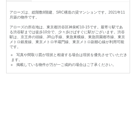
アローズは、総階数8階建、SRC構造の貸マンションです。2021年11
月築の物件です。
アローズの所在地は、東京都渋谷区神泉町10-15です。最寄り駅であ
る渋谷駅までは徒歩10分で、少々歩けばすぐに駅がございます。渋谷
駅は、京王井の頭線、JR山手線、東急東横線、東急田園都市線、東京
メトロ銀座線、東京メトロ半蔵門線、東京メトロ副都心線が利用可能
です。
写真や間取り図が現状と相違する場合は現状を優先させていただき
ます。
掲載している物件が万が一ご成約の場合はご了承ください。