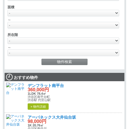
面積
～
所在階
～
おすすめ物件
デンフラット南平台
360,000円
1LDK 78.4㎡
渋谷区南平台町
渋谷駅 代官山駅
» 物件詳細
アーバネックス大井仙台坂
98,000円
1K 20.76㎡
品川区南品川