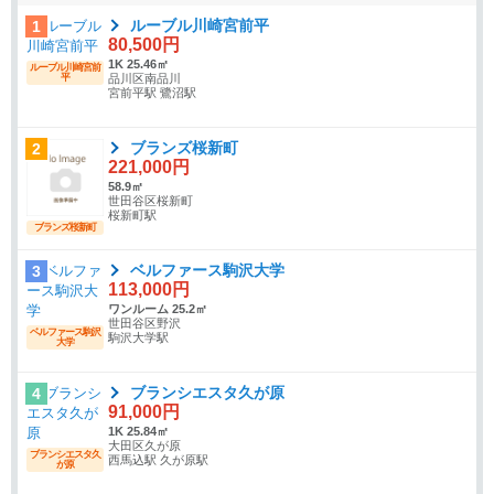
ルーブル川崎宮前平
1
80,500円
1K 25.46㎡
ルーブル川崎宮前
平
品川区南品川
宮前平駅 鷺沼駅
ブランズ桜新町
2
221,000円
58.9㎡
世田谷区桜新町
桜新町駅
ブランズ桜新町
ベルファース駒沢大学
3
113,000円
ワンルーム 25.2㎡
世田谷区野沢
ベルファース駒沢
駒沢大学駅
大学
ブランシエスタ久が原
4
91,000円
1K 25.84㎡
大田区久が原
ブランシエスタ久
西馬込駅 久が原駅
が原