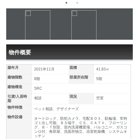
物件概要
築年月
面積
2021年11月
41.83㎡
建物階数
部屋所在階
8階
5階
建物構造
SRC
引渡/入居時
現況
相談
空室
期
物件特徴
ペット相談、デザイナーズ
物件設備
オートロック、防犯カメラ、宅配ＢＯＸ、駐輪場、常時
ゴミ出し可能、ＢＳ端子、ＣＳ、ＣＡＴＶ、フローリン
グ、Ｂ・Ｔ別室、室内洗濯機置場、バルコニー、ガスコ
ンロ付、角部屋、洗面所独立、浴室乾燥機、システムキ
ッチン