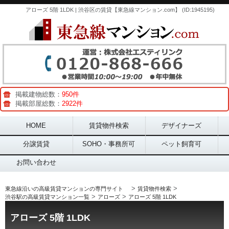
アローズ 5階 1LDK | 渋谷区の賃貸【東急線マンション.com】 (ID:1945195)
掲載建物総数：
950件
掲載部屋総数：
2922件
Main menu
HOME
賃貸物件検索
デザイナーズ
分譲賃貸
SOHO・事務所可
ペット飼育可
お問い合わせ
>
>
東急線沿いの高級賃貸マンションの専門サイト
賃貸物件検索
>
>
渋谷駅の高級賃貸マンション一覧
アローズ
アローズ 5階 1LDK
アローズ 5階 1LDK