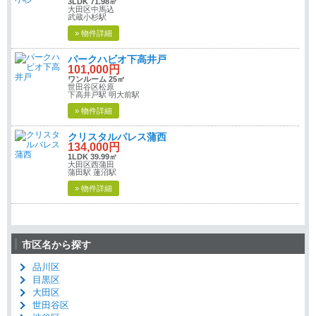
3LDK 71.98㎡
大田区中馬込
武蔵小杉駅
» 物件詳細
パークハビオ下高井戸
101,000円
ワンルーム 25㎡
世田谷区松原
下高井戸駅 明大前駅
» 物件詳細
クリスタルパレス蒲西
134,000円
1LDK 39.99㎡
大田区西蒲田
蒲田駅 蓮沼駅
» 物件詳細
市区名から探す
品川区
目黒区
大田区
世田谷区