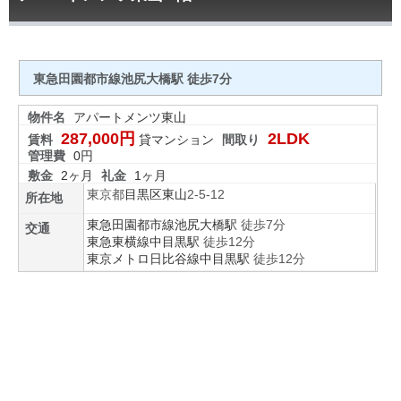
東急田園都市線池尻大橋駅 徒歩7分
物件名
アパートメンツ東山
287,000円
2LDK
賃料
貸マンション
間取り
管理費
0円
敷金
2ヶ月
礼金
1ヶ月
東京都
目黒区
東山
2-5-12
所在地
東急田園都市線
池尻大橋駅
徒歩7分
交通
東急東横線
中目黒駅
徒歩12分
東京メトロ日比谷線
中目黒駅
徒歩12分