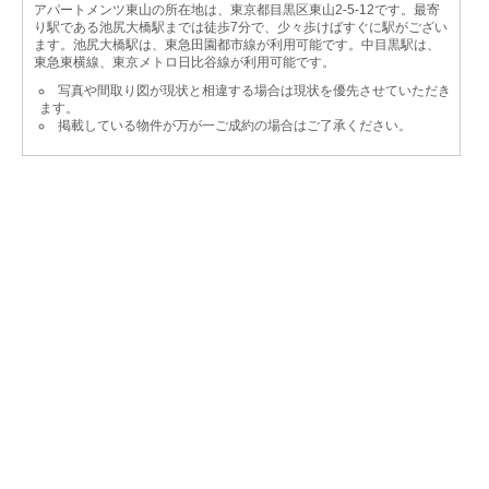
アパートメンツ東山の所在地は、東京都目黒区東山2-5-12です。最寄
り駅である池尻大橋駅までは徒歩7分で、少々歩けばすぐに駅がござい
ます。池尻大橋駅は、東急田園都市線が利用可能です。中目黒駅は、
東急東横線、東京メトロ日比谷線が利用可能です。
写真や間取り図が現状と相違する場合は現状を優先させていただき
ます。
掲載している物件が万が一ご成約の場合はご了承ください。