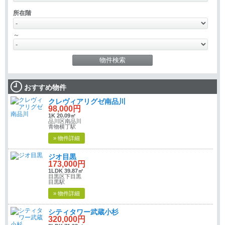
所在階
～
おすすめ物件
クレヴィアリグゼ南品川
98,000円
1K 20.09㎡
品川区南品川
青物横丁駅
» 物件詳細
ジオ目黒
173,000円
1LDK 39.87㎡
目黒区下目黒
目黒駅
» 物件詳細
シティタワー武蔵小杉
320,000円