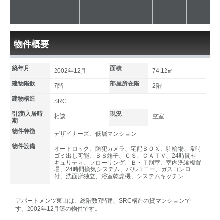
物件概要
築年月
面積
2002年12月
74.12㎡
建物階数
部屋所在階
7階
2階
建物構造
SRC
引渡/入居時
現況
相談
空室
期
物件特徴
デザイナーズ、低層マンション
物件設備
オートロック、防犯カメラ、宅配ＢＯＸ、駐輪場、常時
ゴミ出し可能、ＢＳ端子、ＣＳ、ＣＡＴＶ、24時間セ
キュリティ、フローリング、Ｂ・Ｔ別室、室内洗濯機置
場、24時間換気システム、バルコニー、ガスコンロ
付、洗面所独立、浴室乾燥機、システムキッチン
アパートメンツ東山は、総階数7階建、SRC構造の貸マンションで
す。2002年12月築の物件です。