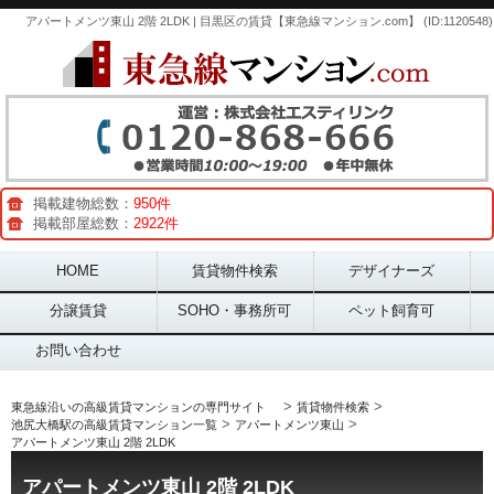
アパートメンツ東山 2階 2LDK | 目黒区の賃貸【東急線マンション.com】 (ID:1120548)
掲載建物総数：
950件
掲載部屋総数：
2922件
Main menu
HOME
賃貸物件検索
デザイナーズ
分譲賃貸
SOHO・事務所可
ペット飼育可
お問い合わせ
>
>
東急線沿いの高級賃貸マンションの専門サイト
賃貸物件検索
>
>
池尻大橋駅の高級賃貸マンション一覧
アパートメンツ東山
アパートメンツ東山 2階 2LDK
アパートメンツ東山 2階 2LDK