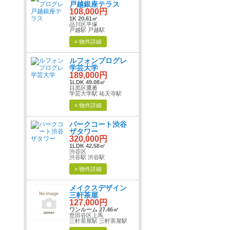
戸越銀座テラス
108,000円
1K 20.61㎡
品川区平塚
戸越駅 戸越駅
» 物件詳細
ルフォンプログレ
学芸大学
189,000円
1LDK 49.08㎡
目黒区鷹番
学芸大学駅 祐天寺駅
» 物件詳細
パークコート渋谷
ザタワー
320,000円
1LDK 42.58㎡
渋谷区
渋谷駅 渋谷駅
» 物件詳細
メイクスデザイン
三軒茶屋
127,000円
ワンルーム 27.46㎡
世田谷区上馬
三軒茶屋駅 三軒茶屋駅