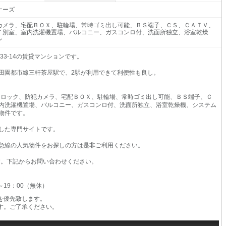
ナーズ
カメラ、宅配ＢＯＸ、駐輪場、常時ゴミ出し可能、ＢＳ端子、ＣＳ、ＣＡＴＶ、
Ｔ別室、室内洗濯機置場、バルコニー、ガスコンロ付、洗面所独立、浴室乾燥
ン
33-14の賃貸マンションです。
田園都市線三軒茶屋駅で、2駅が利用できて利便性も良し。
トロック、防犯カメラ、宅配ＢＯＸ、駐輪場、常時ゴミ出し可能、ＢＳ端子、Ｃ
内洗濯機置場、バルコニー、ガスコンロ付、洗面所独立、浴室乾燥機、システム
物件です。
した専門サイトです。
急線の人気物件をお探しの方は是非ご利用ください。
す。下記からお問い合わせください。
0～19：00（無休）
を優先致します。
す。ご了承ください。