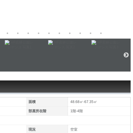
面積
48.68㎡-67.35㎡
部屋所在階
1階-4階
現況
空室