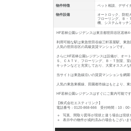
物件特徴
ペット相談、デザイ
物件設備
オートロック、防犯
フローリング、Ｂ・
機、システムキッチ
HF若林公園レジデンスは東京都世田谷区若林4-
利用可能な駅は東急世田谷線三軒茶屋駅、東急
人気の世田谷区の高級賃貸マンションです。
さらにHF若林公園レジデンスは設備が、オー
Ｓ、ＣＡＴＶ、フローリング、Ｂ・Ｔ別室、室
キッチンなどと充実しており、大変オススメな
当サイトは東急線沿いの賃貸マンションを網羅
人気の東急東横線、田園都市線はもとより、東
HF若林公園レジデンスはすぐにご案内可能で
【株式会社エスティリンク】
電話番号：0120-868-666 受付時間：10：0
写真、間取り図等が現状と違う場合は現状
表示中の物件が成約済みの場合もございま