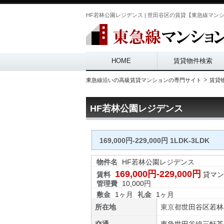
HF若林公園レジデンス | 世田谷区の賃貸【東急線マンシ
Main menu
HOME
賃貸物件検索
>
東急線沿いの高級賃貸マンションの専門サイト
賃貸
HF若林公園レジデンス
169,000円-229,000円 1LDK-3LDK
物件名
HF若林公園レジデンス
169,000円-229,000円
賃料
貸マン
管理費
10,000円
敷金
1ヶ月
礼金
1ヶ月
所在地
東京都
世田谷区
若林