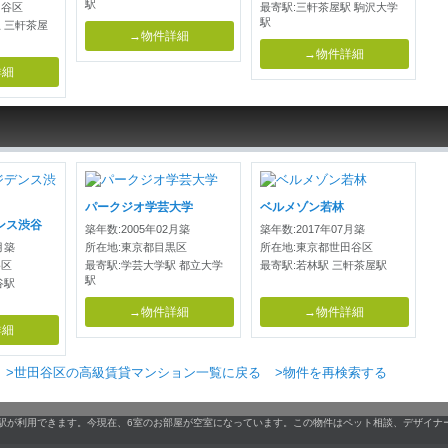
駅
田谷区
最寄駅:三軒茶屋駅 駒沢大学
駅
 三軒茶屋
→物件詳細
→物件詳細
詳細
パークジオ学芸大学
ベルメゾン若林
ンス渋谷
築年数:2005年02月築
築年数:2017年07月築
月築
所在地:東京都目黒区
所在地:東京都世田谷区
谷区
最寄駅:学芸大学駅 都立大学
最寄駅:若林駅 三軒茶屋駅
駅
谷駅
→物件詳細
→物件詳細
詳細
>世田谷区の高級賃貸マンション一覧に戻る
>物件を再検索する
屋駅が利用できます。今現在、6室のお部屋が空室になっています。この物件はペット相談、デザイナ