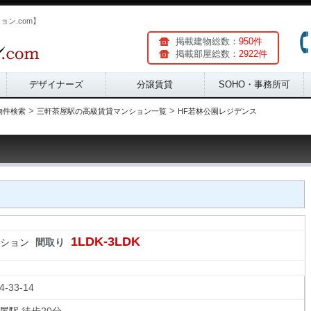
ョン.com】
掲載建物総数：
950件
掲載部屋総数：
2922件
デザイナーズ
分譲賃貸
SOHO・事務所可
>
>
物件検索
三軒茶屋駅の高級賃貸マンション一覧
HF若林公園レジデンス
1LDK-3LDK
ション
間取り
4-33-14