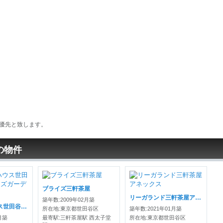
優先と致します。
の物件
ブライズ三軒茶屋
リーガランド三軒茶屋アネックス
築年数:2009年02月築
クラッシィハウス世田谷公園マスターズガーデン
所在地:東京都世田谷区
築年数:2021年01月築
月築
最寄駅:三軒茶屋駅 西太子堂
所在地:東京都世田谷区