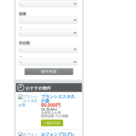
面積
～
所在階
～
おすすめ物件
ブランシエスタ久
が原
90,000円
1K 25.84㎡
大田区久が原
西馬込駅 久が原駅
» 物件詳細
ルフォンプログレ