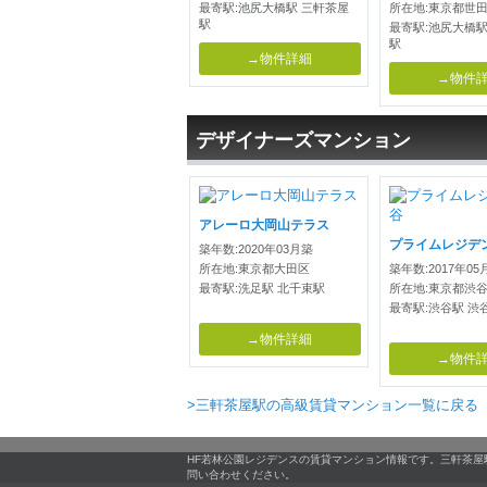
最寄駅:池尻大橋駅 三軒茶屋
所在地:東京都世
駅
最寄駅:池尻大橋駅
駅
→物件詳細
→物件
デザイナーズマンション
アレーロ大岡山テラス
プライムレジデ
築年数:2020年03月築
所在地:東京都大田区
築年数:2017年05
最寄駅:洗足駅 北千束駅
所在地:東京都渋
最寄駅:渋谷駅 渋
→物件詳細
→物件
>三軒茶屋駅の高級賃貸マンション一覧に戻る
HF若林公園レジデンスの賃貸マンション情報です。三軒茶
問い合わせください。