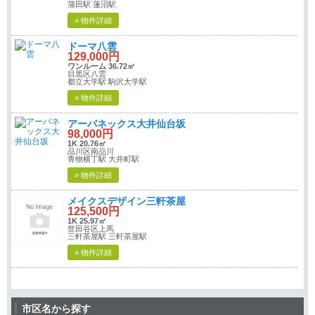
蒲田駅 蓮沼駅
» 物件詳細
ドーマ八雲
129,000円
ワンルーム 36.72㎡
目黒区八雲
都立大学駅 駒沢大学駅
» 物件詳細
アーバネックス大井仙台坂
98,000円
1K 20.76㎡
品川区南品川
青物横丁駅 大井町駅
» 物件詳細
メイクスデザイン三軒茶屋
125,500円
1K 25.97㎡
世田谷区上馬
三軒茶屋駅 三軒茶屋駅
» 物件詳細
市区名から探す