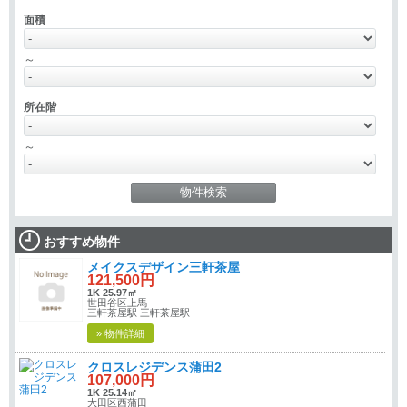
面積
～
所在階
～
おすすめ物件
メイクスデザイン三軒茶屋
121,500円
1K 25.97㎡
世田谷区上馬
三軒茶屋駅 三軒茶屋駅
» 物件詳細
クロスレジデンス蒲田2
107,000円
1K 25.14㎡
大田区西蒲田