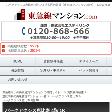
パークアクシス恵比寿 4階 1K | 渋谷区の賃貸【東急線マンション.com】 (ID:1937615)
掲載建物総数：
950件
掲載部屋総数：
2922件
Main menu
HOME
賃貸物件検索
デザイナーズ
分譲賃貸
SOHO・事務所可
ペット飼育可
お問い合わせ
>
>
東急線沿いの高級賃貸マンションの専門サイト
賃貸物件検索
>
>
恵比寿駅の高級賃貸マンション一覧
パークアクシス恵比寿
パークアクシス恵比寿 4階 1K
パークアクシス恵比寿 4階 1K