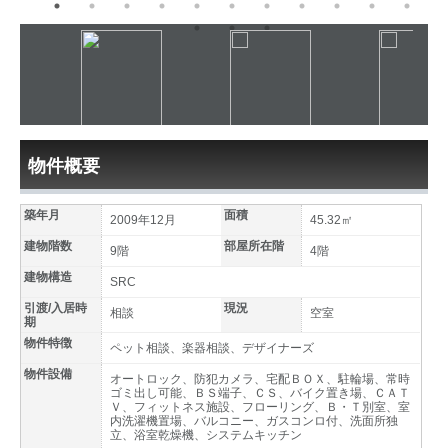
物件概要
築年月
面積
2009年12月
45.32㎡
建物階数
部屋所在階
9階
4階
建物構造
SRC
引渡/入居時
現況
相談
空室
期
物件特徴
ペット相談、楽器相談、デザイナーズ
物件設備
オートロック、防犯カメラ、宅配ＢＯＸ、駐輪場、常時
ゴミ出し可能、ＢＳ端子、ＣＳ、バイク置き場、ＣＡＴ
Ｖ、フィットネス施設、フローリング、Ｂ・Ｔ別室、室
内洗濯機置場、バルコニー、ガスコンロ付、洗面所独
立、浴室乾燥機、システムキッチン