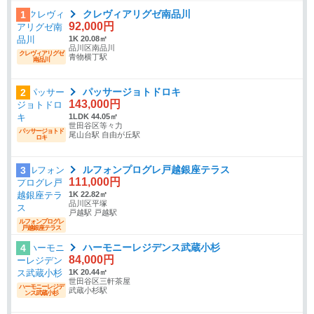
クレヴィアリグゼ南品川
1
92,000円
1K 20.08㎡
品川区南品川
クレヴィアリグゼ
青物横丁駅
南品川
パッサージョトドロキ
2
143,000円
1LDK 44.05㎡
世田谷区等々力
パッサージョトド
尾山台駅 自由が丘駅
ロキ
ルフォンプログレ戸越銀座テラス
3
111,000円
1K 22.82㎡
品川区平塚
戸越駅 戸越駅
ルフォンプログレ
戸越銀座テラス
ハーモニーレジデンス武蔵小杉
4
84,000円
1K 20.44㎡
世田谷区三軒茶屋
ハーモニーレジデ
武蔵小杉駅
ンス武蔵小杉