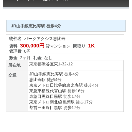
JR山手線恵比寿駅 徒歩4分
物件名
パークアクシス恵比寿
300,000円
1K
賃料
貸マンション
間取り
管理費
0円
敷金
2ヶ月
礼金
なし
東京都
渋谷区
東
1-32-12
所在地
JR山手線
恵比寿駅
徒歩4分
交通
恵比寿駅
徒歩4分
東京メトロ日比谷線
恵比寿駅
徒歩4分
東急東横線
代官山駅
徒歩16分
東急目黒線
目黒駅
徒歩17分
東京メトロ南北線
目黒駅
徒歩17分
都営三田線
目黒駅
徒歩17分