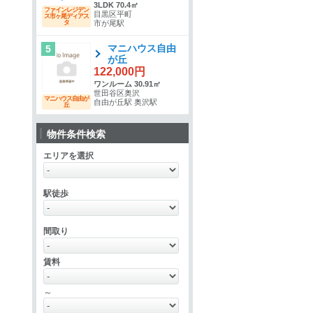
3LDK 70.4㎡
ファインレジデン
目黒区平町
ス市ヶ尾ディアス
タ
市が尾駅
マニハウス自由
5
が丘
122,000円
ワンルーム 30.91㎡
世田谷区奥沢
マニハウス自由が
自由が丘駅 奥沢駅
丘
物件条件検索
エリアを選択
駅徒歩
間取り
賃料
～