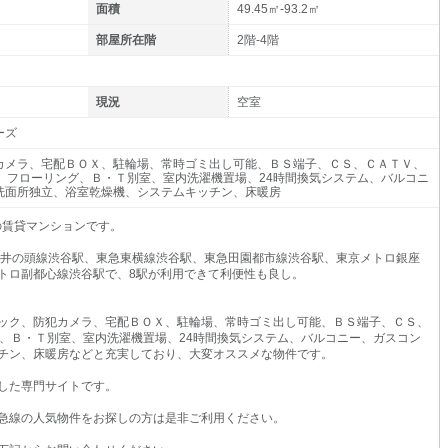
面積
49.45㎡-93.2㎡
部屋所在階
2階-4階
現況
空室
ーズ
カメラ、宅配ＢＯＸ、駐輪場、常時ゴミ出し可能、ＢＳ端子、ＣＳ、ＣＡＴＶ、
ィ、フローリング、Ｂ・Ｔ別室、室内洗濯機置場、24時間換気システム、バルコニ
洗面所独立、浴室乾燥機、システムキッチン、床暖房
7の賃貸マンションです。
王井の頭線渋谷駅、東急東横線渋谷駅、東急田園都市線渋谷駅、東京メトロ銀座
トロ副都心線渋谷駅で、8駅が利用できて利便性も良し。
ック、防犯カメラ、宅配ＢＯＸ、駐輪場、常時ゴミ出し可能、ＢＳ端子、ＣＳ、
グ、Ｂ・Ｔ別室、室内洗濯機置場、24時間換気システム、バルコニー、ガスコン
チン、床暖房などと充実しており、大変オススメな物件です。
した専門サイトです。
急線の人気物件をお探しの方は是非ご利用ください。