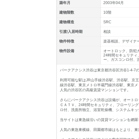
築年月
2003年04月
建物階数
10階
建物構造
SRC
引渡/入居時期
相談
物件特徴
楽器相談、デザイナ
物件設備
オートロック、防犯
24時間セキュリテ
ー、ガスコンロ付、
パークアクシス渋谷は東京都渋谷区渋谷1-4-
利用可能な駅はJR山手線渋谷駅、渋谷駅、京
線渋谷駅、東京メトロ半蔵門線渋谷駅、東京メ
人気の渋谷区の高級賃貸マンションです。
さらにパークアクシス渋谷は設備が、オートロ
ＣＡＴＶ、24時間セキュリティ、フローリン
ロ付、洗面所独立、浴室乾燥機、システムキッ
当サイトは東急線沿いの賃貸マンションを網羅
人気の東急東横線、田園都市線はもとより、東