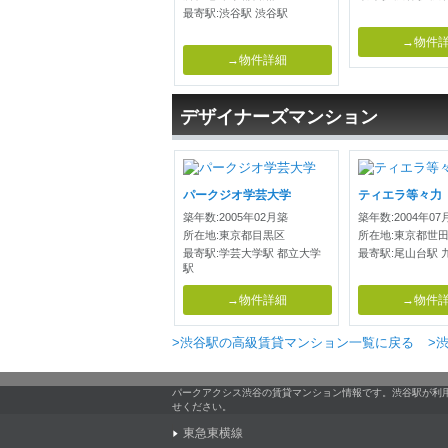
最寄駅:渋谷駅 渋谷駅
→物件
→物件詳細
デザイナーズマンション
パークジオ学芸大学
ティエラ等々力
築年数:2005年02月築
築年数:2004年07
所在地:東京都目黒区
所在地:東京都世
最寄駅:学芸大学駅 都立大学
最寄駅:尾山台駅 
駅
→物件詳細
→物件
>渋谷駅の高級賃貸マンション一覧に戻る
>
パークアクシス渋谷の賃貸マンション情報です。渋谷駅が利
せください。
東急東横線