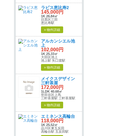
ラピス恵比寿2
145,000円
1K 26.84㎡
目黒区三田
恵比寿駅
» 物件詳細
アルカンシエル池
上
102,000円
1K 25.33㎡
大田区池上
池上駅 矢口渡駅
» 物件詳細
メイクスデザイン
三軒茶屋
172,000円
1LDK 40.68㎡
世田谷区上馬
三軒茶屋駅 三軒茶屋駅
» 物件詳細
エミネンス高輪台
118,000円
1K 25.52㎡
品川区東五反田
高輪台駅 五反田駅