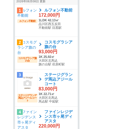
2026年08月08日 更新
ルフォン不動前
1
172,000円
1LDK 42.13㎡
ルフォン不動前
品川区西五反田
不動前駅 目黒駅
コスモグラシア
2
旗の台
93,000円
1K 25.92㎡
コスモグラシア旗
大田区北馬込
の台
旗の台駅 荏原町駅
ステージグラン
3
デ馬込アジール
コート
83,000円
1K 22.71㎡
ステージグランデ
大田区北馬込
馬込アジールコー
ト
馬込駅 中延駅
ファインレジデ
4
ンス市ヶ尾ディ
アスタ
220,000円