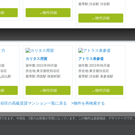
最寄駅:渋谷駅 渋谷駅
詳細
→物件詳細
→物件詳細
カリタス用賀
アトラス表参道
月築
築年数:2021年09月築
築年数:2021年06月築
田谷区
所在地:東京都世田谷区
所在地:東京都渋谷区
九品仏駅
最寄駅:用賀駅 桜新町駅
最寄駅:渋谷駅 表参道駅
詳細
→物件詳細
→物件詳細
渋谷区の高級賃貸マンション一覧に戻る
>物件を再検索する
用できます。今現在、2室のお部屋が空室になっています。この物件は楽器相談、デザイナーズです