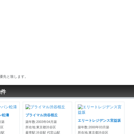
優先と致します。
物件
ン松濤
プライマル渋谷桜丘
エリートレジデンス宮益坂
月築
築年数:2003年04月築
谷区
所在地:東京都渋谷区
築年数:2000年03月築
谷駅
最寄駅:渋谷駅 代官山駅
所在地:東京都渋谷区