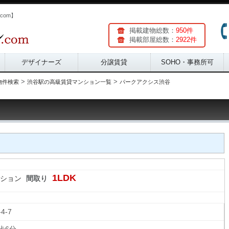
com】
掲載建物総数：
950件
掲載部屋総数：
2922件
デザイナーズ
分譲賃貸
SOHO・事務所可
>
>
物件検索
渋谷駅の高級賃貸マンション一覧
パークアクシス渋谷
1LDK
ション
間取り
-4-7