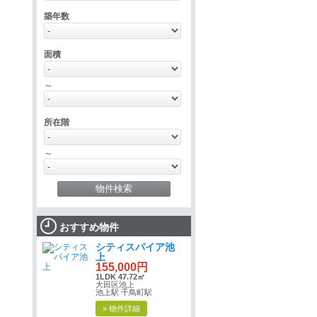
築年数
面積
～
所在階
～
おすすめ物件
シティスパイア池
上
155,000円
1LDK 47.72㎡
大田区池上
池上駅 千鳥町駅
» 物件詳細