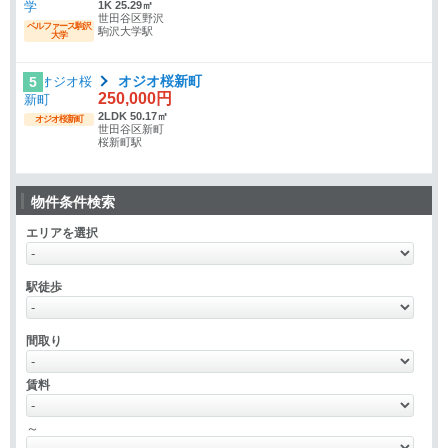
1K 25.29㎡
世田谷区野沢
ベルファース駒沢
駒沢大学駅
大学
オジオ桜新町
5
250,000円
2LDK 50.17㎡
オジオ桜新町
世田谷区新町
桜新町駅
物件条件検索
エリアを選択
駅徒歩
間取り
賃料
～