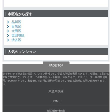
市区名から探す
品川区
目黒区
大田区
世田谷区
渋谷区
人気のマンション
PAGE TOP
ダイナシティ碑文谷の賃貸マンション情報です。学芸大学駅が利用できます。今現在、1室のお
部屋が空室になっています。この物件はペット相談、分譲タイプ、デザイナーズ、事務所使用
可、SOHO向きです。敷金ゼロでお得に契約が可能です。ぜひお気軽にお問い合わせくださ
い。
東急東横線
HOME
賃貸物件検索