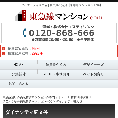
ダイナシティ碑文谷 | 目黒区の賃貸【東急線マンション.com】
掲載建物総数：
950件
掲載部屋総数：
2922件
Main menu
HOME
賃貸物件検索
デザイナーズ
分譲賃貸
SOHO・事務所可
ペット飼育可
お問い合わせ
>
>
東急線沿いの高級賃貸マンションの専門サイト
賃貸物件検索
>
学芸大学駅の高級賃貸マンション一覧
ダイナシティ碑文谷
ダイナシティ碑文谷