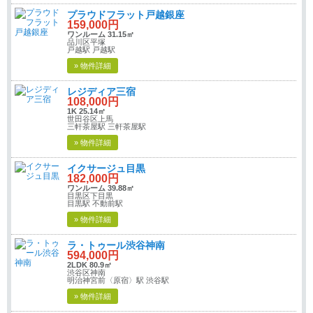
プラウドフラット戸越銀座
159,000円
ワンルーム 31.15㎡
品川区平塚
戸越駅 戸越駅
» 物件詳細
レジディア三宿
108,000円
1K 25.14㎡
世田谷区上馬
三軒茶屋駅 三軒茶屋駅
» 物件詳細
イクサージュ目黒
182,000円
ワンルーム 39.88㎡
目黒区下目黒
目黒駅 不動前駅
» 物件詳細
ラ・トゥール渋谷神南
594,000円
2LDK 80.9㎡
渋谷区神南
明治神宮前〈原宿〉駅 渋谷駅
» 物件詳細