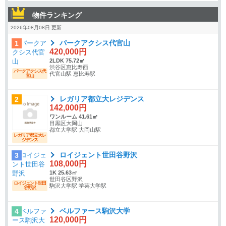
物件ランキング
2026年08月08日 更新
パークアクシス代官山
1
420,000円
2LDK 75.72㎡
渋谷区恵比寿西
パークアクシス代
代官山駅 恵比寿駅
官山
レガリア都立大レジデンス
2
142,000円
ワンルーム 41.61㎡
目黒区大岡山
都立大学駅 大岡山駅
レガリア都立大レ
ジデンス
ロイジェント世田谷野沢
3
108,000円
1K 25.63㎡
世田谷区野沢
ロイジェント世田
駒沢大学駅 学芸大学駅
谷野沢
ベルファース駒沢大学
4
120,000円