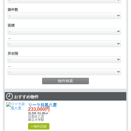
築年数
面積
～
所在階
～
おすすめ物件
リーラ目黒八雲
233,000円
2LDK 51.06㎡
目黒区八雲
都立大学駅
» 物件詳細