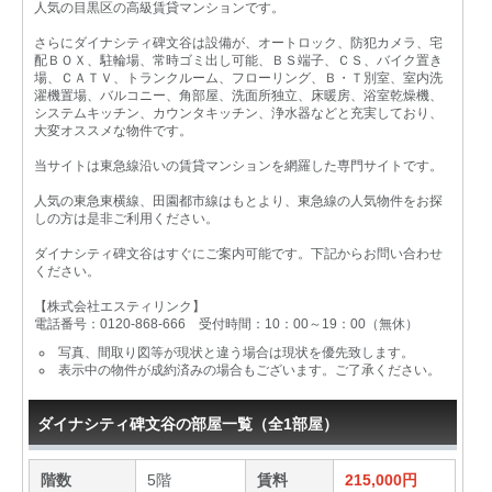
人気の目黒区の高級賃貸マンションです。
さらにダイナシティ碑文谷は設備が、オートロック、防犯カメラ、宅
配ＢＯＸ、駐輪場、常時ゴミ出し可能、ＢＳ端子、ＣＳ、バイク置き
場、ＣＡＴＶ、トランクルーム、フローリング、Ｂ・Ｔ別室、室内洗
濯機置場、バルコニー、角部屋、洗面所独立、床暖房、浴室乾燥機、
システムキッチン、カウンタキッチン、浄水器などと充実しており、
大変オススメな物件です。
当サイトは東急線沿いの賃貸マンションを網羅した専門サイトです。
人気の東急東横線、田園都市線はもとより、東急線の人気物件をお探
しの方は是非ご利用ください。
ダイナシティ碑文谷はすぐにご案内可能です。下記からお問い合わせ
ください。
【株式会社エスティリンク】
電話番号：0120-868-666 受付時間：10：00～19：00（無休）
写真、間取り図等が現状と違う場合は現状を優先致します。
表示中の物件が成約済みの場合もございます。ご了承ください。
ダイナシティ碑文谷の部屋一覧（全1部屋）
階数
5階
賃料
215,000円