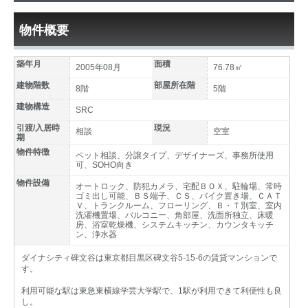
物件概要
築年月
面積
2005年08月
76.78㎡
建物階数
部屋所在階
8階
5階
建物構造
SRC
引渡/入居時
現況
相談
空室
期
物件特徴
ペット相談、分譲タイプ、デザイナーズ、事務所使用
可、SOHO向き
物件設備
オートロック、防犯カメラ、宅配ＢＯＸ、駐輪場、常時
ゴミ出し可能、ＢＳ端子、ＣＳ、バイク置き場、ＣＡＴ
Ｖ、トランクルーム、フローリング、Ｂ・Ｔ別室、室内
洗濯機置場、バルコニー、角部屋、洗面所独立、床暖
房、浴室乾燥機、システムキッチン、カウンタキッチ
ン、浄水器
ダイナシティ碑文谷は東京都目黒区碑文谷5-15-6の賃貸マンションで
す。
利用可能な駅は東急東横線学芸大学駅で、1駅が利用できて利便性も良
し。